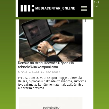
Skip to
BHS
main
ENG
content
I
Danska na strani izdavača u sporu sa
tehnološkim kompanijama
MCOnline Redakcija
09/07/2026
Pred Sudom EU vodi se spor, koji je pokrenula
Belgija, o plaćanju naknade izdavačima, autorima i
izvođačima za korištenje materijala zaštićenih o
autorskim pravima