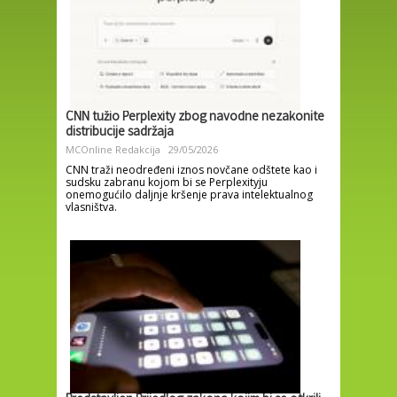
CNN tužio Perplexity zbog navodne nezakonite
distribucije sadržaja
MCOnline Redakcija
29/05/2026
CNN traži neodređeni iznos novčane odštete kao i
sudsku zabranu kojom bi se Perplexityju
onemogućilo daljnje kršenje prava intelektualnog
vlasništva.