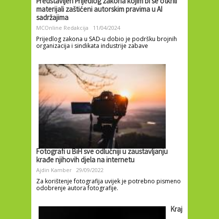
Predstavljen Prijedlog zakona kojim bi se otkrili
materijali zaštićeni autorskim pravima u AI
sadržajima
MCOnline Redakcija
11/04/2024
Prijedlog zakona u SAD-u dobio je podršku brojnih
organizacija i sindikata industrije zabave
Fotografi u BiH sve odlučniji u zaustavljanju
krađe njihovih djela na internetu
Ajdin Kamber
29/09/2022
Za korištenje fotografija uvijek je potrebno pismeno
odobrenje autora fotografije.
Kraj