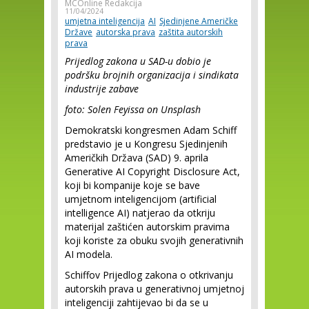
MCOnline Redakcija
11/04/2024
umjetna inteligencija
AI
Sjedinjene Američke
Države
autorska prava
zaštita autorskih
prava
Prijedlog zakona u SAD-u dobio je
podršku brojnih organizacija i sindikata
industrije zabave
foto: Solen Feyissa on Unsplash
Demokratski kongresmen Adam Schiff
predstavio je u Kongresu Sjedinjenih
Američkih Država (SAD) 9. aprila
Generative AI Copyright Disclosure Act,
koji bi kompanije koje se bave
umjetnom inteligencijom (artificial
intelligence AI) natjerao da otkriju
materijal zaštićen autorskim pravima
koji koriste za obuku svojih generativnih
AI modela.
Schiffov Prijedlog zakona o otkrivanju
autorskih prava u generativnoj umjetnoj
inteligenciji zahtijevao bi da se u