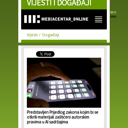
VIJESTI I DOGAĐAJI
Skip to
main
content
BHS
ENG
Vijesti
Događaji
Predstavljen Prijedlog zakona kojim bi se
otkrili materijali zaštićeni autorskim
pravima u AI sadržajima