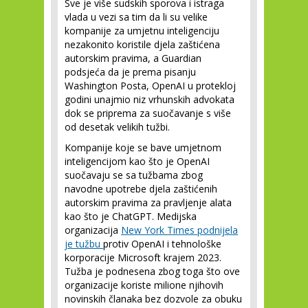
Sve je više sudskih sporova i istraga
vlada u vezi sa tim da li su velike
kompanije za umjetnu inteligenciju
nezakonito koristile djela zaštićena
autorskim pravima, a Guardian
podsjeća da je prema pisanju
Washington Posta, OpenAI u protekloj
godini unajmio niz vrhunskih advokata
dok se priprema za suočavanje s više
od desetak velikih tužbi.
Kompanije koje se bave umjetnom
inteligencijom kao što je OpenAI
suočavaju se sa tužbama zbog
navodne upotrebe djela zaštićenih
autorskim pravima za pravljenje alata
kao što je ChatGPT. Medijska
organizacija
New York Times podnijela
je tužbu
protiv OpenAI i tehnološke
korporacije Microsoft krajem 2023.
Tužba je podnesena zbog toga što ove
organizacije koriste milione njihovih
novinskih članaka bez dozvole za obuku