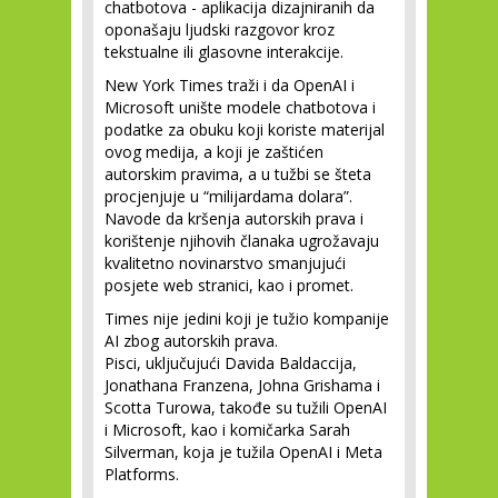
chatbotova - aplikacija dizajniranih da
oponašaju ljudski razgovor kroz
tekstualne ili glasovne interakcije​.
New York Times traži i da OpenAI i
Microsoft unište modele chatbotova i
podatke za obuku koji koriste materijal
ovog medija, a koji je zaštićen
autorskim pravima, a u tužbi se šteta
procjenjuje u “milijardama dolara”.
Navode da kršenja autorskih prava i
korištenje njihovih članaka ugrožavaju
kvalitetno novinarstvo smanjujući
posjete web stranici, kao i promet.
Times nije jedini koji je tužio kompanije
AI zbog autorskih prava.
Pisci, uključujući Davida Baldaccija,
Jonathana Franzena, Johna Grishama i
Scotta Turowa, takođe su tužili OpenAI
i Microsoft, kao i komičarka Sarah
Silverman, koja je tužila OpenAI i Meta
Platforms.