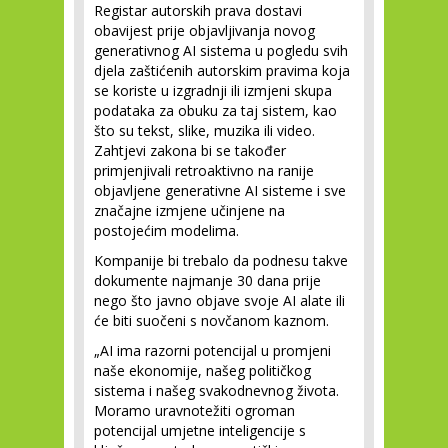
Registar autorskih prava dostavi
obavijest prije objavljivanja novog
generativnog AI sistema u pogledu svih
djela zaštićenih autorskim pravima koja
se koriste u izgradnji ili izmjeni skupa
podataka za obuku za taj sistem, kao
što su tekst, slike, muzika ili video.
Zahtjevi zakona bi se također
primjenjivali retroaktivno na ranije
objavljene generativne AI sisteme i sve
značajne izmjene učinjene na
postojećim modelima.
Kompanije bi trebalo da podnesu takve
dokumente najmanje 30 dana prije
nego što javno objave svoje AI alate ili
će biti suočeni s novčanom kaznom.
„AI ima razorni potencijal u promjeni
naše ekonomije, našeg političkog
sistema i našeg svakodnevnog života.
Moramo uravnotežiti ogroman
potencijal umjetne inteligencije s