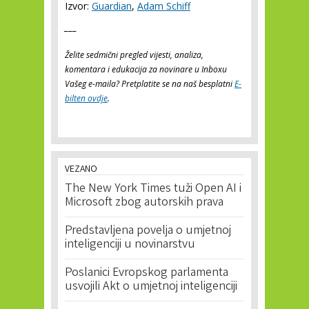
Izvor:
Guardian
,
Adam Schiff
___
Želite sedmični pregled vijesti, analiza,
komentara i edukacija za novinare u Inboxu
Vašeg e-maila? Pretplatite se na naš besplatni
E-
bilten ovdje
.
VEZANO
The New York Times tuži Open AI i
Microsoft zbog autorskih prava
Predstavljena povelja o umjetnoj
inteligenciji u novinarstvu
Poslanici Evropskog parlamenta
usvojili Akt o umjetnoj inteligenciji