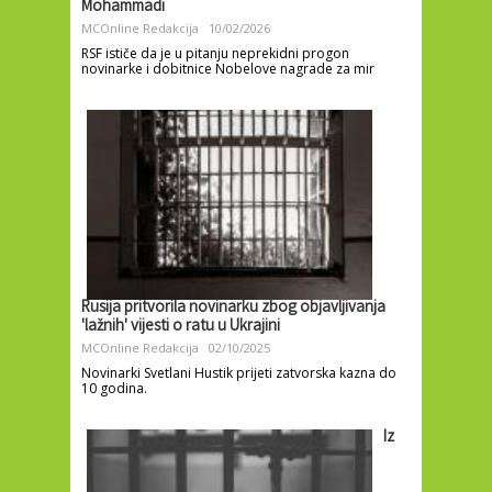
Mohammadi
MCOnline Redakcija
10/02/2026
RSF ističe da je u pitanju neprekidni progon
novinarke i dobitnice Nobelove nagrade za mir
Rusija pritvorila novinarku zbog objavljivanja
'lažnih' vijesti o ratu u Ukrajini
MCOnline Redakcija
02/10/2025
Novinarki Svetlani Hustik prijeti zatvorska kazna do
10 godina.
Iz