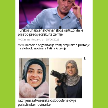
Turskoj uhapšen novinar zbog optužbi da je
prijetio predsjedniku te zemlje
MCOnline Redakcija
25/06/2025
Međunarodne organizacije zahtijevaju hitno puštanje
na slobodu novinara Fatiha Altaylıja.
U
razmjeni zatvorenika oslobođene dvije
palestinske novinarke