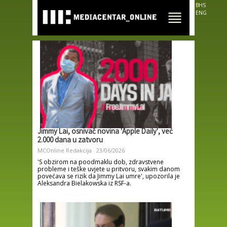
Skip to
BHS
main
ENG
content
Jimmy Lai, osnivač novina 'Apple Daily', već
2.000 dana u zatvoru
MCOnline Redakcija
23/06/2026
'S obzirom na poodmaklu dob, zdravstvene
probleme i teške uvjete u pritvoru, svakim danom
povećava se rizik da Jimmy Lai umre', upozorila je
Aleksandra Bielakowska iz RSF-a.