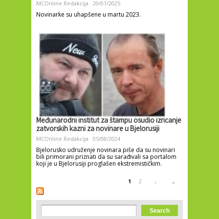
MCOnline Redakcija
20/01/2025
Novinarke su uhapšene u martu 2023.
Međunarodni institut za štampu osudio izricanje
zatvorskih kazni za novinare u Bjelorusiji
MCOnline Redakcija
05/08/2024
Bjelorusko udruženje novinara piše da su novinari
bili primorani priznati da su sarađivali sa portalom
koji je u Bjelorusiji proglašen ekstremističkim.
Pages
1
2
›
»
Search form
Search