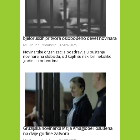
bjeloruskih pritvora oslobođeno devet novinara
MCOnline Redakcija
12/09/2025
Novinarske organizacije pozdravljaju puštanje
novinara na slobodu, od kojih su neki bili nekoliko
godina u pritvorima
Gruzijska novinarka Mzija Amaglobeli osuđena
na dvije godine zatvora