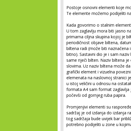
Postoje osnovni elementi koje mor
Te elemente možemo podijeliti na s
Kada govorimo o
stalnim elemen
U tom zaglavlju mora biti jasno na
primarna ciljna skupina kojoj je bil
periodičnost objave biltena, datu
biltena radi (može biti naznačena 
bitno). Sastavni dio je i sam naziv 
same riječi bilten. Naziv biltena j
slovima. Uz naziv biltena može da 
grafički element i vizuelna povezn
elemenata na naslovnoj stranici je
u istoj veličini u odnosu na ostat
formata A4 sam format zaglavlja je
počevši od gornjeg ruba papira.
Promjenjivi elementi
su raspoređen
sadržaj je od izdanja do izdanja raz
tog sadržaja bude uvijek bar pribli
potrebno podijeliti u zone u kojima