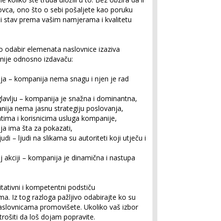
novca, ono što o sebi pošaljete kao poruku
ni stav prema vašim namjerama i kvalitetu
o odabir elemenata naslovnice izaziva
nije odnosno izdavaču:
avlja – kompanija nema snagu i njen je rad
glavlju – kompanija je snažna i dominantna,
panija nema jasnu strategiju poslovanja,
jentima i korisnicima usluga kompanije,
ja ima šta za pokazati,
judi – ljudi na slikama su autoriteti koji utječu i
koj akciji – kompanija je dinamična i nastupa
ritativni i kompetentni podstiču
ima. Iz tog razloga pažljivo odabirajte ko su
a naslovnicama promovišete. Ukoliko vaš izbor
ošiti da loš dojam popravite.