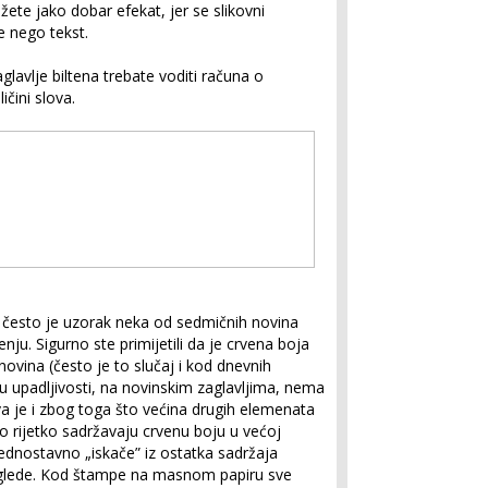
te jako dobar efekat, jer se slikovni
e nego tekst.
aglavlje biltena trebate voditi računa o
ličini slova.
na često je uzorak neka od sedmičnih novina
ju. Sigurno ste primijetili da je crvena boja
ovina (često je to slučaj i kod dnevnih
u upadljivosti, na novinskim zaglavljima, nema
va je i zbog toga što većina drugih elemenata
o rijetko sadržavaju crvenu boju u većoj
jednostavno „iskače” iz ostatka sadržaja
oglede. Kod štampe na masnom papiru sve