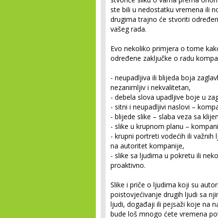
ste bili u nedostatku vremena ili 
drugima trajno će stvoriti određe
vašeg rada.
Evo nekoliko primjera o tome kak
određene zaključke o radu kompa
- neupadljiva ili blijeda boja zagl
nezanimljiv i nekvalitetan,
- debela slova upadljive boje u za
- sitni i neupadljivi naslovi – kom
- blijede slike – slaba veza sa kli
- slike u krupnom planu – kompani
- krupni portreti vodećih ili važnih l
na autoritet kompanije,
- slike sa ljudima u pokretu ili ne
proaktivno.
Slike i priče o ljudima koji su auto
poistovjećivanje drugih ljudi sa nj
ljudi, događaji ili pejsaži koje n
bude loš mnogo ćete vremena potr