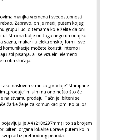
 uslovima manjka vremena i svedostupnosti
bi trebao. Zapravo, on je medij putem kojeg
u grupu ljudi o temama koje želite da oni
ati. I šta ima bolje od toga nego da onaj ko
a sazna, makar i u elektronskoj formi, sve
id komunikacije možete koristiti interno i
i i stil pisanja, ali se vizuelni elementi
e u oba slučaja.
 tako naslovna stranica „prodaje” štampane
ovim „prodaje” mislim na ono nešto što će
e na stvarnu prodaju. Tačnije, bilteni se
aše žarke želje za komunikacijom. Ko bi još
i pojavljuju je A4 (210x297mm) i to sa brojem
 npr. bilteni organa lokalne uprave putem kojih
i svoj rad iz prethodnog perioda.