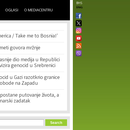
BHS
ENG
OGLASI
O MEDIACENTRU
erica / Take me to Bosnia!'
 meti govora mržnje
asnije dio medija u Republici
ivizira genocid u Srebrenici
cid u Gazi razotkrio granice
lobode na Zapadu
postane putovanje života, a
narski zadatak
orm