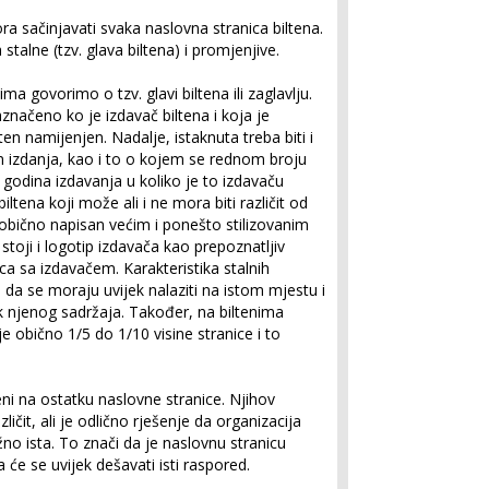
a sačinjavati svaka naslovna stranica biltena.
talne (tzv. glava biltena) i promjenjive.
tima
govorimo o tzv. glavi biltena ili zaglavlju.
značeno ko je izdavač biltena i koja je
ten namijenjen. Nadalje, istaknuta treba biti i
m izdanja, kao i to o kojem se rednom broju
i godina izdavanja u koliko je to izdavaču
biltena koji može ali i ne mora biti različit od
e obično napisan većim i ponešto stilizovanim
stoji i logotip izdavača kao prepoznatljiv
ica sa izdavačem. Karakteristika stalnih
 da se moraju uvijek nalaziti na istom mjestu i
ak njenog sadržaja. Također, na biltenima
 obično 1/5 do 1/10 visine stranice i to
i na ostatku naslovne stranice. Njihov
ličit, ali je odlično rješenje da organizacija
žno ista. To znači da je naslovnu stranicu
 će se uvijek dešavati isti raspored.