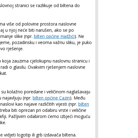
ovnoj stranici se razlikuje od biltena do
ima više od polovine prostora naslovne
žaj u njoj neće biti narušen, ako se po
 manje slike (npr.
bilten općine Hadžići
). Ne
vrijeme, pozadinsku i veoma važnu sliku, je puko
ivo rješenje.
p koja zauzima cjelokupnu naslovnu stranicu i
radi o glasilu
. Ovakvim rješenjem naslovne
kat.
 su kolažno poredane i veličinom naglašavaju
u najavljuju
(npr.
bilten općine Cazin
). Među
aslovi kao najave različitih vijesti (npr.
bilten
treba biti oprezan pri odabiru vrste i veličine
rafiji. Pažljivim odabirom ćemo izbjeći moguću
ike.
vidjeti logotip ili grb izdavača biltena.