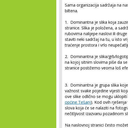
Sama organizacija sadržaja na nasl
biltena.
1. Dominantna je slika koja zauz
stranice.
Slika je položena, a sadr
rubovima nalijepe naslovi ili druge
staviti neki sadržaj na tu, u isto 
traćenje prostora i vrlo neupečatlj
2. Dominantna je slika/grb/logoti
na kojoj sitnim slovima piše da se 
stranice postižemo veoma loš efe
3. Dominantna je grupa slika koje
važnost svake pojedine vijesti koj
ove slike odlično se mogu uklopiti n
općine Tešanj
). Kod ovih rješenja 
slova koja će se nalaziti na fotog
nečitljivost izazvanu pozadinom sl
Na naslovnoj stranici često možete 