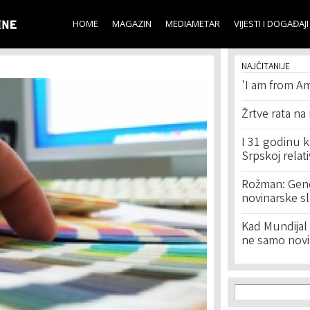
Skip to
main
HOME
MAGAZIN
MEDIAMETAR
VIJESTI I DOGAĐAJI
content
NAJČITANIJE
'I am from Am
Žrtve rata na
I 31 godinu k
Srpskoj relat
Rožman: Geno
novinarske s
Kad Mundijal 
ne samo novi
Search f
Search