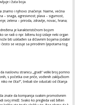
ljuje i žuta boja.
da znamo i njihovo značenje. Naime, većina
a – snaga, agresivnost; plava – sigurnost,
enje; zelena – priroda, zdravlje, novac, hrana;
određena je karakterističnom bojom
ko se radi o npr. biltenu koji izdaje neki organ
ože biti usklađen sa državnim bojama (odabir
je često se vezuje sa prirodnim ljepotama tog
a naslovnu stranicu „gradi” veliki broj pomno
 onih, s početka ove priče, vođenih zaključkom
iko ne čita?”, trebali ste odustati od čitanja
ba da znate da kompanija svakim promotivnim
adi svoj imidž. Svako ko pregleda vaš bilten
koliko ste truda uložili u to. Bez obzira da li