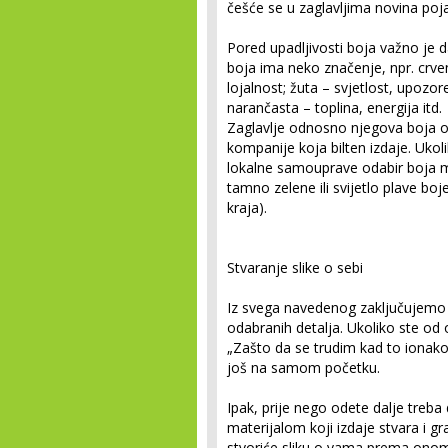
češće se u zaglavljima novina pojav
Pored upadljivosti boja važno je 
boja ima neko značenje, npr. crven
lojalnost; žuta – svjetlost, upozor
narančasta – toplina, energija itd.
Zaglavlje odnosno njegova boja 
kompanije koja bilten izdaje. Ukoli
lokalne samouprave odabir boja m
tamno zelene ili svijetlo plave bo
kraja).
Stvaranje slike o sebi
Iz svega navedenog zaključujemo d
odabranih detalja. Ukoliko ste od
„Zašto da se trudim kad to ionako n
još na samom početku.
Ipak, prije nego odete dalje tre
materijalom koji izdaje stvara i gr
stvoriće sliku o vama prema onome 