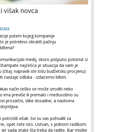
ti višak novca
uprava
kacije putem kojeg kompanije
što je potrebno obratiti pažnju
biltena?
komunikacijski medij, skoro potpuno potisnut iz
a štampate najčešća je situacija da vam je
(čitaj: napravili ste lošu budžetsku procjenu)
ti nastaje odluka - izdaćemo bilten.
akav način teško se može izroditi neko
no ima previše ili premalo i međusobno su
ovi prozaični, slike dosadne, a naslovna
dojmljiva.
o potrošili višak. Svi su vas pohvalili za
ne, opet ćete isto. Ustvari, s jednom razlikom.
i, jer sada znate šta treba da radite. Bar mislite