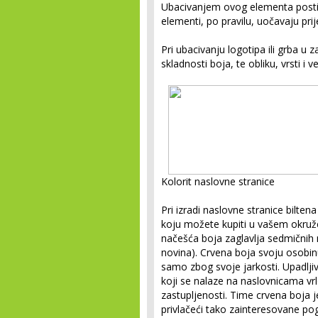
Ubacivanjem ovog elementa postiže
elementi, po pravilu, uočavaju prij
Pri ubacivanju logotipa ili grba u z
skladnosti boja, te obliku, vrsti i ve
Kolorit naslovne stranice
Pri izradi naslovne stranice bilte
koju možete kupiti u vašem okružen
načešća boja zaglavlja sedmičnih n
novina). Crvena boja svoju osobin
samo zbog svoje jarkosti. Upadlji
koji se nalaze na naslovnicama vrl
zastupljenosti. Time crvena boja 
privlačeći tako zainteresovane p