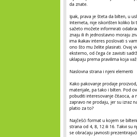
da znate.
Ipak, prava je šteta da bilten, u
Interneta, nije iskorišten koliko 
sažeto možete informirati odabran
znaju ili ih jednostavno moraju zn
ima ikakav interes poslovati s vam
ono što mu želite plasirati. Ovaj v
eksterno, od čega će zavisiti sadržaj
uklapaju prema pravilima koja važ
Naslovna strana i njeni elementi
Kako pakovanje prodaje proizvod,
materijale, pa tako i bilten. Pod 
pobuditi interesovanje čitaoca, a n
zapravo ne prodaju, jer su izraz n
platio za to?
Najčešći format u kojem se bilten
strana od 4, 8, 12 ili 16. Takvi su
se obraćaju javnosti prezentirajuć