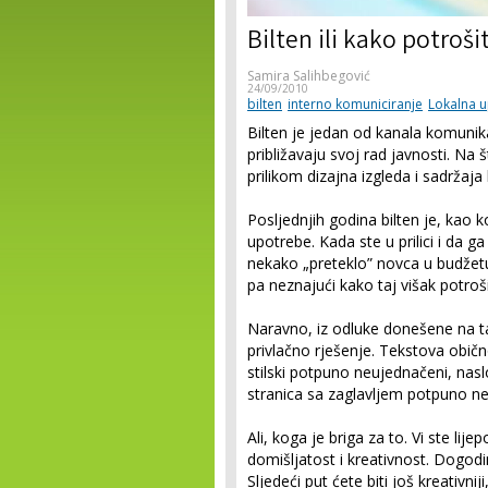
Bilten ili kako potroši
Samira Salihbegović
24/09/2010
bilten
interno komuniciranje
Lokalna 
Bilten je jedan od kanala komuni
približavaju svoj rad javnosti. Na 
prilikom dizajna izgleda i sadržaja 
Posljednjih godina bilten je, kao 
upotrebe. Kada ste u prilici i da g
nekako „preteklo” novca u budžetu 
pa neznajući kako taj višak potroši
Naravno, iz odluke donešene na t
privlačno rješenje. Tekstova obič
stilski potpuno neujednačeni, nasl
stranica sa zaglavljem potpuno ne
Ali, koga je briga za to. Vi ste lijep
domišljatost i kreativnost. Dogodi
Sljedeći put ćete biti još kreativnij