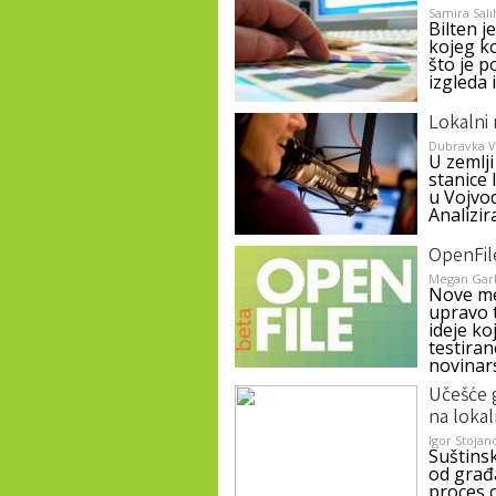
Samira Sal
Bilten 
kojeg ko
što je p
izgleda 
Lokalni r
Dubravka Va
U zemlji
stanice 
u Vojvod
Analizir
OpenFil
Megan Gar
Nove me
upravo 
ideje ko
testira
novinar
Učešće 
na loka
Igor Stojan
Suštins
od građ
proces o