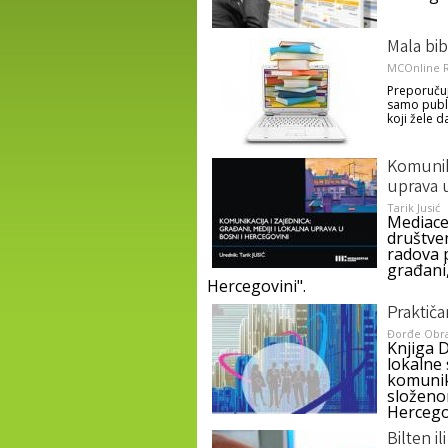
Mala bi
MCOnline R
Preporučuj
samo publik
koji žele d
Komunika
uprava 
Tarik Jusić
Mediace
društven
radova 
građani,
Hercegovini".
Praktič
Đorđe Obr
Knjiga 
lokalne
komunika
složeno
Hercego
Bilten i