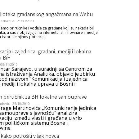
blioteka građanskog angažmana na Webu
edakcija
21/03/2011
emo priručnike i vodiče za građane koji su nekada bili
a, a sada objavljuju na internetu, ali i novinare i medije
a iskoriste njihov potencijal.
cija i zajednica: građani, mediji i lokalna
u BiH
05/11/2010
ntar Sarajevo, u suradnji sa Centrom za
a istraživanja Analitika, objavio je zbirku
pod nazivom "Komunikacija i zajednica:
 mediji i lokalna uprava u Bosni i
an priručnik za BH lokalne samouprave
adović
25/10/2010
Drage Martinovića „Komuniciranje jedinica
 samouprave s javnošću“ analizira
ciju između vlasti i građana u vrlo
m političkom sistemu Bosne i
vine.
li kako potrošiti višak novca