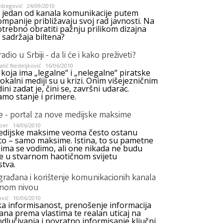
ihbegović
24/09/2010
je jedan od kanala komunikacije putem
mpanije približavaju svoj rad javnosti. Na
otrebno obratiti pažnju prilikom dizajna
i sadržaja biltena?
adio u Srbiji - da li će i kako preživeti?
lić Nedeljković
16/06/2010
 koja ima „legalne“ i „nelegalne“ piratske
lokalni mediji su u krizi. Onim višejezničnim
ini zadat je, čini se, završni udarac.
amo stanje i primere.
e - portal za nove medijske maksime
ber
14/06/2010
dijske maksime veoma često ostanu
to – samo maksime. Istina, to su pametne
jima se vodimo, ali one nikada ne budu
ne u stvarnom haotičnom svijetu
stva.
građana i korištenje komunikacionih kanala
lnom nivou
ović
10/06/2010
ka informisanost, prenošenje informacija
ana prema vlastima te realan uticaj na
dlučivanja i povratno informisanje ključni