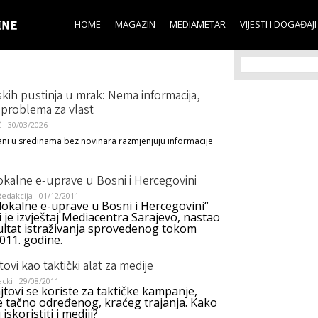
Skip to
main
HOME
MAGAZIN
MEDIAMETAR
VIJESTI I DOGAĐAJI
content
Search f
Search
skih pustinja u mrak: Nema informacija,
 problema za vlast
ć
30/03/2026
ni u sredinama bez novinara razmjenjuju informacije
okalne e-uprave u Bosni i Hercegovini
edakcija
01/12/2011
lokalne e-uprave u Bosni i Hercegovini“
i je izvještaj Mediacentra Sarajevo, nastao
ultat istraživanja sprovedenog tokom
2011. godine.
tovi kao taktički alat za medije
acki
29/08/2011
tovi se koriste za taktičke kampanje,
e tačno određenog, kraćeg trajanja. Kako
iskoristiti i mediji?