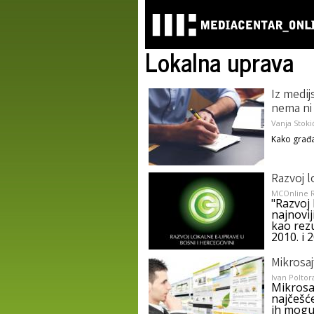
Lokalna uprava
Iz medij
nema ni
Vanja Stoki
Kako građa
Razvoj l
MCOnline R
"Razvoj 
najnovij
kao rez
2010. i 
Mikrosaj
Ivan Poltor
Mikrosaj
najčešć
ih mogu 