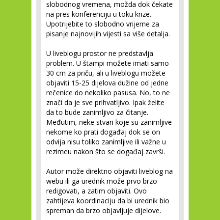
slobodnog vremena, možda dok čekate
na pres konferenciju u toku krize.
Upotrijebite to slobodno vrijeme za
pisanje najnovijih vijesti sa više detalja.
U liveblogu prostor ne predstavlja
problem. U štampi možete imati samo
30 cm za priču, ali u liveblogu možete
objaviti 15-25 dijelova dužine od jedne
rečenice do nekoliko pasusa. No, to ne
znači da je sve prihvatljivo. Ipak želite
da to bude zanimljivo za čitanje.
Međutim, neke stvari koje su zanimljive
nekome ko prati događaj dok se on
odvija nisu toliko zanimljive ili važne u
rezimeu nakon što se događaj završi.
Autor može direktno objaviti liveblog na
webu ili ga urednik može prvo brzo
redigovati, a zatim objaviti. Ovo
zahtijeva koordinaciju da bi urednik bio
spreman da brzo objavljuje dijelove.