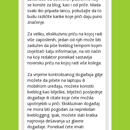
se koriste za blog, kao i od priče. Mada
svaki dio pripada lancu, pokušajte da to
budu različite karike koje priči daju puno
značenje.
Za veliku, ekskluzivnu priču na kojoj radi
više zaposlenih, jedan od njih može biti
zadužen da piše liveblog tempom kojim
izvještači šalju informacije, na isti način
na koji redaktor ponekad sastavlja
novinsku priču na kojoj radi više kolega.
Za vrijeme kontrolisanog događaja gdje
možete da pišete na laptopu ili
mobilnom uređaju, možete koristiti
liveblog kao bilješke, bilježeći posljednje
događaje ili citate koje ćete možda
upotrijebiti u priči. Ekskluzivan događaj
ne mora biti pogodan za neprekidan
liveblogging. Ipak, možete slati kratka
najnovija dešavanja uz glavne
događaje. Ponekad ćete imati