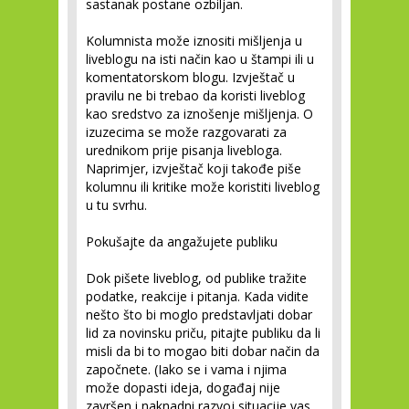
sastanak postane ozbiljan.
Kolumnista može iznositi mišljenja u
liveblogu na isti način kao u štampi ili u
komentatorskom blogu. Izvještač u
pravilu ne bi trebao da koristi liveblog
kao sredstvo za iznošenje mišljenja. O
izuzecima se može razgovarati za
urednikom prije pisanja livebloga.
Naprimjer, izvještač koji takođe piše
kolumnu ili kritike može koristiti liveblog
u tu svrhu.
Pokušajte da angažujete publiku
Dok pišete liveblog, od publike tražite
podatke, reakcije i pitanja. Kada vidite
nešto što bi moglo predstavljati dobar
lid za novinsku priču, pitajte publiku da li
misli da bi to mogao biti dobar način da
započnete. (Iako se i vama i njima
može dopasti ideja, događaj nije
završen i naknadni razvoj situacije vas