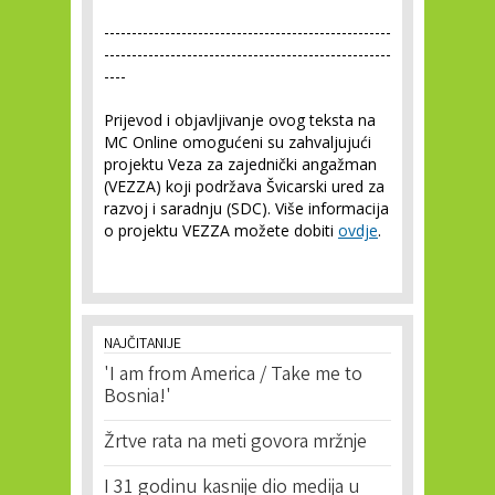
----------------------------------------------------
----------------------------------------------------
----
Prijevod i objavljivanje ovog teksta na
MC Online omogućeni su zahvaljujući
projektu Veza za zajednički angažman
(VEZZA) koji podržava Švicarski ured za
razvoj i saradnju (SDC). Više informacija
o projektu VEZZA možete dobiti
ovdje
.
NAJČITANIJE
'I am from America / Take me to
Bosnia!'
Žrtve rata na meti govora mržnje
I 31 godinu kasnije dio medija u