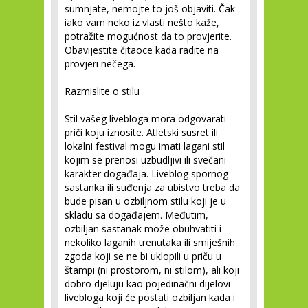
sumnjate, nemojte to još objaviti. Čak
iako vam neko iz vlasti nešto kaže,
potražite mogućnost da to provjerite.
Obavijestite čitaoce kada radite na
provjeri nečega.
Razmislite o stilu
Stil vašeg livebloga mora odgovarati
priči koju iznosite. Atletski susret ili
lokalni festival mogu imati lagani stil
kojim se prenosi uzbudljivi ili svečani
karakter događaja. Liveblog spornog
sastanka ili suđenja za ubistvo treba da
bude pisan u ozbiljnom stilu koji je u
skladu sa događajem. Međutim,
ozbiljan sastanak može obuhvatiti i
nekoliko laganih trenutaka ili smiješnih
zgoda koji se ne bi uklopili u priču u
štampi (ni prostorom, ni stilom), ali koji
dobro djeluju kao pojedinačni dijelovi
livebloga koji će postati ozbiljan kada i