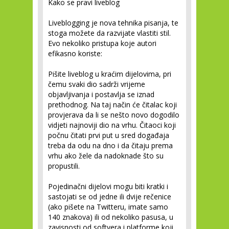
Kako se pravi liveblog
Liveblogging je nova tehnika pisanja, te
stoga možete da razvijate vlastiti stil.
Evo nekoliko pristupa koje autori
efikasno koriste:
Pišite liveblog u kraćim dijelovima, pri
čemu svaki dio sadrži vrijeme
objavljivanja i postavlja se iznad
prethodnog. Na taj način će čitalac koji
provjerava da li se nešto novo dogodilo
vidjeti najnoviji dio na vrhu. Čitaoci koji
počnu čitati prvi put u sred događaja
treba da odu na dno i da čitaju prema
vrhu ako žele da nadoknade što su
propustili.
Pojedinačni dijelovi mogu biti kratki i
sastojati se od jedne ili dvije rečenice
(ako pišete na Twitteru, imate samo
140 znakova) ili od nekoliko pasusa, u
zavisnosti od softvera i platforme koji