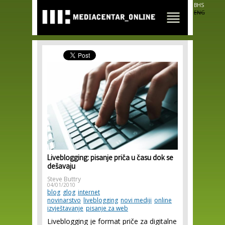
Skip to
BHS
main
ENG
content
Liveblogging: pisanje priča u času dok se
dešavaju
Steve Buttry
04/01/2010
blog
glog
internet
novinarstvo
liveblogging
novi mediji
online
izvještavanje
pisanje za web
Liveblogging je format priče za digitalne