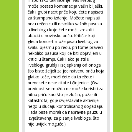
ili sportsko takmičenje, vaš liveblog
može postati kombinacija vaših bilješki,
čak i grubi nacrt priče koju ćete napisati
za štampano izdanje. Možete napisati
prvu rečenicu ili nekoliko važnih pasusa
u liveblogu koje ćete moći izrezati i
ubaciti u novinsku priču. Kritičar koji
gleda koncert može pisati liveblog za
svaku pjesmu po redu, pri tome praveći
nekoliko pasusa koji će biti objavljeni u
kritici u štampi. Čak i ako je stil u
liveblogu grublji i iscjepkaniji od onoga
što biste željeli za jedinstvenu priču koja
glatko teče, moći ćete da izrežete i
prenesete neke citate i činjenice. (Ova
prednost se možda ne može koristiti za
hitnu priču kao što je zločin, požar ili
katastrofa, gdje izvještavate aktivnije
nego u slučaju kontrolisanog događaja.
Tada biste morali da napravite pauzu u
izvještavanju za pisanje livebloga, što
nije uvijek moguće.)