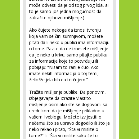
može odvesti dalje od tog prvog lida, ali
to je samo još jedna mogućnost da
zatražite njihovo mišljenje.)
Ako čujete nekoga da iznosi tvrdnju
koja vam se čini sumnjivom, možete
pitati da li neko u publici ima informaciju
o tome. Pazite da ne iznesete mišljenje
da je neko u krivu; samo pitajte publiku
za informacije koje to potvrđuju ili
pobijaju: “Nisam to ranije čuo. Ako
imate nekih informacija o toj temi,
želio/željela bih da to čujem.”
Tražite mišljenje publike. Da ponovim,
izbjegavajte da izrazite vlastito
mišljenje osim ako ste se dogovorili sa
urednikom da je mišljenje prikladno u
vašem liveblogu. Možete izvijestiti o
nečemu što se upravo dogodilo ili što je
neko rekao i pitati, “Šta vi mislite o
tome?” ili “Šta vi mislite kako će to