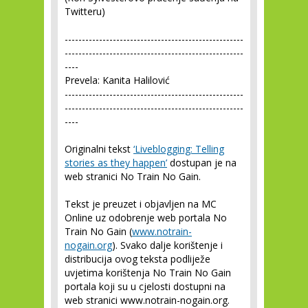
Twitteru)
----------------------------------------------------
----------------------------------------------------
----
Prevela: Kanita Halilović
----------------------------------------------------
----------------------------------------------------
----
Originalni tekst
‘Liveblogging: Telling
stories as they happen’
dostupan je na
web stranici No Train No Gain.
Tekst je preuzet i objavljen na MC
Online uz odobrenje web portala No
Train No Gain (
www.notrain-
nogain.org
). Svako dalje korištenje i
distribucija ovog teksta podliježe
uvjetima korištenja No Train No Gain
portala koji su u cjelosti dostupni na
web stranici www.notrain-nogain.org.