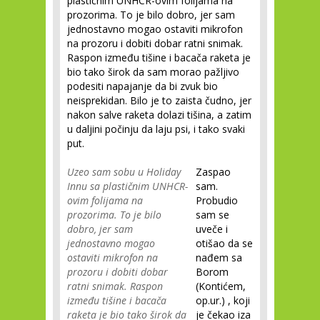
plastičnim UNHCR-ovim folijama na
prozorima. To je bilo dobro, jer sam
jednostavno mogao ostaviti mikrofon
na prozoru i dobiti dobar ratni snimak.
Raspon između tišine i bacača raketa je
bio tako širok da sam morao pažljivo
podesiti napajanje da bi zvuk bio
neisprekidan. Bilo je to zaista čudno, jer
nakon salve raketa dolazi tišina, a zatim
u daljini počinju da laju psi, i tako svaki
put.
Uzeo sam sobu u Holiday
Zaspao
Innu sa plastičnim UNHCR-
sam.
ovim folijama na
Probudio
prozorima. To je bilo
sam se
dobro, jer sam
uveče i
jednostavno mogao
otišao da se
ostaviti mikrofon na
nađem sa
prozoru i dobiti dobar
Borom
ratni snimak. Raspon
(Kontićem,
između tišine i bacača
op.ur.) , koji
raketa je bio tako širok da
je čekao iza