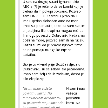
U selu na drugoj strani Igmana, ekipi
ABC-a (?) je rečeno da se kombi koji je
trebao da ih pokupi pokvario. Pozvao
sam UNICEF u Zagrebu i pitao da li
imaju ijedan slobodan auto na moru.
Imali su jedan auto, tako da sam svojim
prijateljima filantropima mogao reći da
ih mogu povesti u Dubrovnik. Kada smo
došli na more, pozvao sam ih na ručak.
Kazali su mi da je pravilo njihove firme
da ne primaju nikoga ko nije na
zadatku.
Bio je to vikend prije Božića i djeca u
Dubrovniku su se zabavljala petardama.
Imao sam želju da ih zadavim, dosta je
bilo eksplozija.
Nisam imao važeću
Nisam imao
povratnu kartu. Na
važeću
dubrovačkom aerodromu
povratnu
su prihvatili moju kartu do
kartu. Na
Ljubljane i rezervisali mi