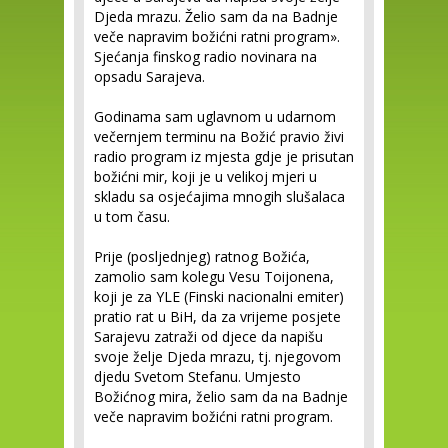
Djeda mrazu. Želio sam da na Badnje
veče napravim božićni ratni program».
Sjećanja finskog radio novinara na
opsadu Sarajeva.
Godinama sam uglavnom u udarnom
večernjem terminu na Božić pravio živi
radio program iz mjesta gdje je prisutan
božićni mir, koji je u velikoj mjeri u
skladu sa osjećajima mnogih slušalaca
u tom času.
Prije (posljednjeg) ratnog Božića,
zamolio sam kolegu Vesu Toijonena,
koji je za YLE (Finski nacionalni emiter)
pratio rat u BiH, da za vrijeme posjete
Sarajevu zatraži od djece da napišu
svoje želje Djeda mrazu, tj. njegovom
djedu Svetom Stefanu. Umjesto
Božićnog mira, želio sam da na Badnje
veče napravim božićni ratni program.