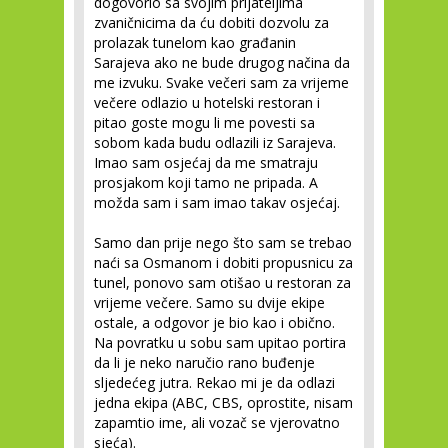
dogovorio sa svojim prijateljima
zvaničnicima da ću dobiti dozvolu za
prolazak tunelom kao građanin
Sarajeva ako ne bude drugog načina da
me izvuku. Svake večeri sam za vrijeme
večere odlazio u hotelski restoran i
pitao goste mogu li me povesti sa
sobom kada budu odlazili iz Sarajeva.
Imao sam osjećaj da me smatraju
prosjakom koji tamo ne pripada. A
možda sam i sam imao takav osjećaj.
Samo dan prije nego što sam se trebao
naći sa Osmanom i dobiti propusnicu za
tunel, ponovo sam otišao u restoran za
vrijeme večere. Samo su dvije ekipe
ostale, a odgovor je bio kao i obično.
Na povratku u sobu sam upitao portira
da li je neko naručio rano buđenje
sljedećeg jutra. Rekao mi je da odlazi
jedna ekipa (ABC, CBS, oprostite, nisam
zapamtio ime, ali vozač se vjerovatno
sjeća).