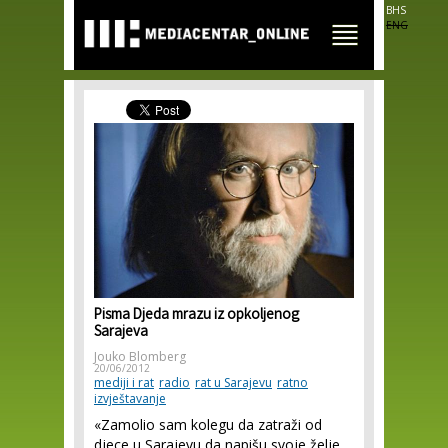
Skip to
BHS
main
ENG
content
Pisma Djeda mrazu iz opkoljenog
Sarajeva
Jouko Blomberg
20/06/2012
mediji i rat
radio
rat u Sarajevu
ratno
izvještavanje
«Zamolio sam kolegu da zatraži od
djece u Sarajevu da napišu svoje želje