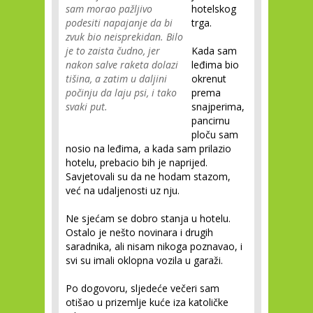
sam morao pažljivo
hotelskog
podesiti napajanje da bi
trga.
zvuk bio neisprekidan. Bilo
je to zaista čudno, jer
Kada sam
nakon salve raketa dolazi
leđima bio
tišina, a zatim u daljini
okrenut
počinju da laju psi, i tako
prema
svaki put.
snajperima,
pancirnu
ploču sam
nosio na leđima, a kada sam prilazio
hotelu, prebacio bih je naprijed.
Savjetovali su da ne hodam stazom,
već na udaljenosti uz nju.
Ne sjećam se dobro stanja u hotelu.
Ostalo je nešto novinara i drugih
saradnika, ali nisam nikoga poznavao, i
svi su imali oklopna vozila u garaži.
Po dogovoru, sljedeće večeri sam
otišao u prizemlje kuće iza katoličke