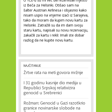
U YLE-u su mi već bili rezervisali mjesto
iz Beča za Helsinki. Otišao sam na
šalter Austrian Airlinesa i objasnio kako
nisam uspio na vrijeme izaći iz Sarajeva,
tako da moram da kupim novu kartu za
Helsinki. Zatražili su da im dam svoju
staru kartu, napisali su novu rezervaciju,
zakačili za kartu i rekli: Imali ste dobar
razlog da ne kupite novu kartu.
NAJČITANIJE
Žrtve rata na meti govora mržnje
I 31 godinu kasnije dio medija u
Republici Srpskoj relativizira
genocid u Srebrenici
Rožman: Genocid u Gazi razotkrio
granice novinarske slobode na