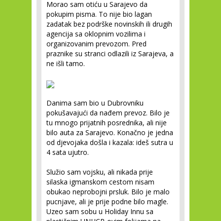
Morao sam otiću u Sarajevo da
pokupim pisma. To nije bio lagan
zadatak bez podrške novinskih ili drugih
agencija sa oklopnim vozilima i
organizovanim prevozom. Pred
praznike su stranci odlazili iz Sarajeva, a
ne išli tamo.
Danima sam bio u Dubrovniku
pokušavajući da nađem prevoz. Bilo je
tu mnogo prijatnih posrednika, ali nije
bilo auta za Sarajevo. Konačno je jedna
od djevojaka došla i kazala: ideš sutra u
4 sata ujutro.
Služio sam vojsku, ali nikada prije
silaska igmanskom cestom nisam
obukao neprobojni prsluk. Bilo je malo
pucnjave, ali je prije podne bilo magle.
Uzeo sam sobu u Holiday Innu sa