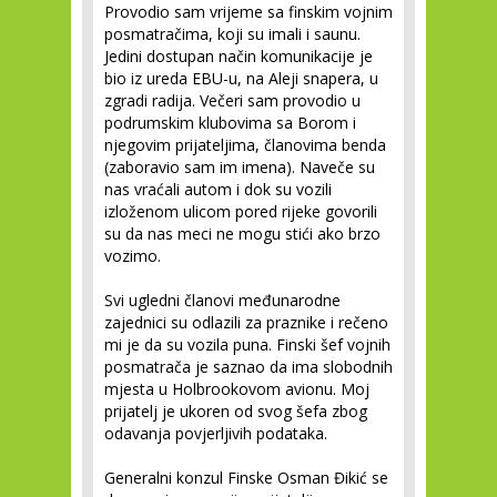
Provodio sam vrijeme sa finskim vojnim
posmatračima, koji su imali i saunu.
Jedini dostupan način komunikacije je
bio iz ureda EBU-u, na Aleji snapera, u
zgradi radija. Večeri sam provodio u
podrumskim klubovima sa Borom i
njegovim prijateljima, članovima benda
(zaboravio sam im imena). Naveče su
nas vraćali autom i dok su vozili
izloženom ulicom pored rijeke govorili
su da nas meci ne mogu stići ako brzo
vozimo.
Svi ugledni članovi međunarodne
zajednici su odlazili za praznike i rečeno
mi je da su vozila puna. Finski šef vojnih
posmatrača je saznao da ima slobodnih
mjesta u Holbrookovom avionu. Moj
prijatelj je ukoren od svog šefa zbog
odavanja povjerljivih podataka.
Generalni konzul Finske Osman Đikić se