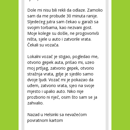
Dole mi nisu bili rekli da odlaze. Zamolio
sam da me probude 30 minuta ranije.
Sljedećeg jutra sam čekao u garaži sa
svojim torbama, kao nezvani gost.
Moje kolege su došle, ne progovorivši
ništa, sjele u auto i zatvorile vrata.
Čekali su vozača.
Lokalni vozač je stigao, pogledao me,
otvorio gepek auta, prišao mi, uzeo
moj prtljag, zatvorio gepek, otvorio
stražnja vrata, gdje je sjedilo samo
dvoje ljudi. Vozač mi je pokazao da
uđem, zatvorio vrata, sjeo na svoje
mjesto i upalio auto. Niko nije
prozborio ni riječ, osim što sam se ja
zahvalio.
Nazad u Helsinki sa nevažećom
povratnom kartom