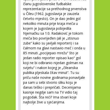
članu jugoslovenske fudbalske
reprezentacije sa prethodnog prvenstva
u Čileu (1962. Jugoslavija je zauzela
četvrto mjesto). On je dao jedini gol
nekoliko minuta prije kraja meča u
kojem je Jugoslavija pobijedila
Njemačku sa 1:0. Radaković je tokom
meča bio povrijeđen (ali je „stisnuo
zube“ kako su javljali reporteri) i sa
čalmom na glavi nastavio meč i onda u
85 minuti „pocijepao mrežu“ što je
jedan radio reporter opisao kao“ gol
koji ne bi odbranio nijedan golman na
svijetu“ i nakon kojeg je „čileanska
publika pljeskala čitav minut“. Tu su
priču naše novine godinama ponavljale
pa sam u sebi stvorio sliku koju je
danas teško i prepričati. Decenijama
kasnije negdje sam na TV vidio taj
pogodak. Šta reći? Ima stvari koje
najbolje žive u sjećanjima.