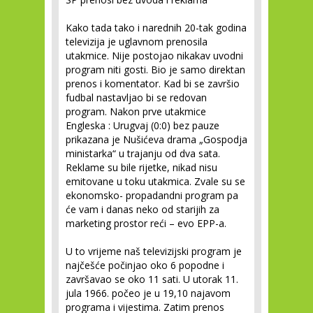
Kako tada tako i narednih 20-tak godina
televizija je uglavnom prenosila
utakmice. Nije postojao nikakav uvodni
program niti gosti. Bio je samo direktan
prenos i komentator. Kad bi se završio
fudbal nastavljao bi se redovan
program. Nakon prve utakmice
Engleska : Urugvaj (0:0) bez pauze
prikazana je Nušićeva drama „Gospodja
ministarka“ u trajanju od dva sata.
Reklame su bile rijetke, nikad nisu
emitovane u toku utakmica. Zvale su se
ekonomsko- propadandni program pa
će vam i danas neko od starijih za
marketing prostor reći – evo EPP-a.
U to vrijeme naš televizijski program je
najčešće počinjao oko 6 popodne i
završavao se oko 11 sati. U utorak 11.
jula 1966. počeo je u 19,10 najavom
programa i vijestima. Zatim prenos