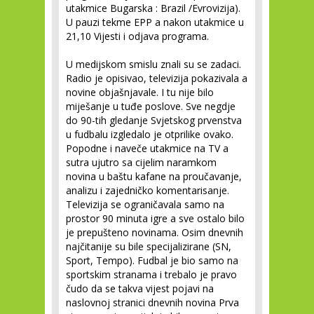
utakmice Bugarska : Brazil /Evrovizija).
U pauzi tekme EPP a nakon utakmice u
21,10 Vijesti i odjava programa.
U medijskom smislu znali su se zadaci.
Radio je opisivao, televizija pokazivala a
novine objašnjavale. I tu nije bilo
miješanje u tuđe poslove. Sve negdje
do 90-tih gledanje Svjetskog prvenstva
u fudbalu izgledalo je otprilike ovako.
Popodne i naveče utakmice na TV a
sutra ujutro sa cijelim naramkom
novina u baštu kafane na proučavanje,
analizu i zajedničko komentarisanje.
Televizija se ograničavala samo na
prostor 90 minuta igre a sve ostalo bilo
je prepušteno novinama. Osim dnevnih
najčitanije su bile specijalizirane (SN,
Sport, Tempo). Fudbal je bio samo na
sportskim stranama i trebalo je pravo
čudo da se takva vijest pojavi na
naslovnoj stranici dnevnih novina Prva