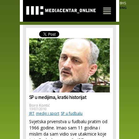
Skip to
BHS
main
ENG
content
SP u medijima, kratki historijat
Boro Kontić
13/07/2010
JRT
mediji i sport
SP u fudbalu
Svjetska prvenstva u fudbalu pratim od
1966 godine. Imao sam 11 godina i
mislim da sam vidio sve utakmice koje