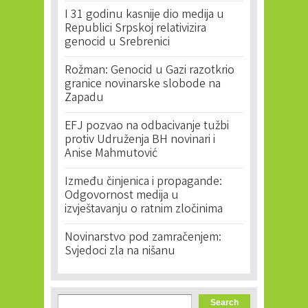
I 31 godinu kasnije dio medija u
Republici Srpskoj relativizira
genocid u Srebrenici
Rožman: Genocid u Gazi razotkrio
granice novinarske slobode na
Zapadu
EFJ pozvao na odbacivanje tužbi
protiv Udruženja BH novinari i
Anise Mahmutović
Između činjenica i propagande:
Odgovornost medija u
izvještavanju o ratnim zločinima
Novinarstvo pod zamračenjem:
Svjedoci zla na nišanu
Search form
Search