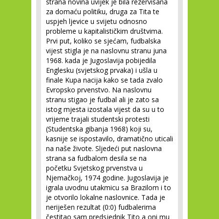
strana novina uvijek je bila rezervisana
za domaću politiku, druga za Tita te
uspjeh ljevice u svijetu odnosno
probleme u kapitalističkim društvima.
Prvi put, koliko se sjećam, fudbalska
vijest stigla je na naslovnu stranu juna
1968. kada je Jugoslavija pobijedila
Englesku (svjetskog prvaka) i ušla u
finale Kupa nacija kako se tada zvalo
Evropsko prvenstvo. Na naslovnu
stranu stigao je fudbal ali je zato sa
istog mjesta izostala vijest da su u to
vrijeme trajali studentski protesti
(Studentska gibanja 1968) koji su,
kasnije se ispostavilo, dramatično uticali
na naše živote. Sljedeći put naslovna
strana sa fudbalom desila se na
početku Svjetskog prvenstva u
Njemačkoj, 1974 godine. Jugoslavija je
igrala uvodnu utakmicu sa Brazilom i to
je otvorilo lokalne naslovnice. Tada je
neriješen rezultat (0:0) fudbalerima
čestitao sam predsjednik Tito a oni mu