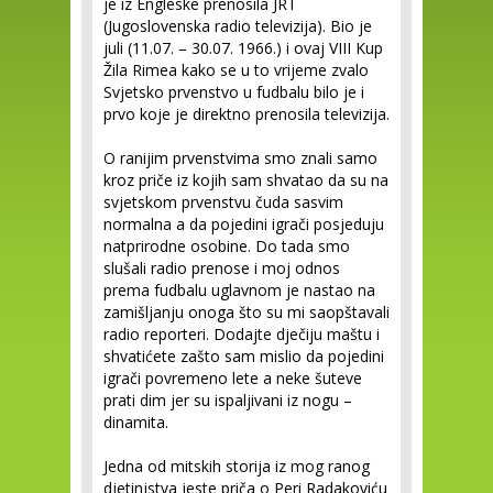
je iz Engleske prenosila JRT
(Jugoslovenska radio televizija). Bio je
juli (11.07. – 30.07. 1966.) i ovaj VIII Kup
Žila Rimea kako se u to vrijeme zvalo
Svjetsko prvenstvo u fudbalu bilo je i
prvo koje je direktno prenosila televizija.
O ranijim prvenstvima smo znali samo
kroz priče iz kojih sam shvatao da su na
svjetskom prvenstvu čuda sasvim
normalna a da pojedini igrači posjeduju
natprirodne osobine. Do tada smo
slušali radio prenose i moj odnos
prema fudbalu uglavnom je nastao na
zamišljanju onoga što su mi saopštavali
radio reporteri. Dodajte dječiju maštu i
shvatićete zašto sam mislio da pojedini
igrači povremeno lete a neke šuteve
prati dim jer su ispaljivani iz nogu –
dinamita.
Jedna od mitskih storija iz mog ranog
djetinjstva jeste priča o Peri Radakoviću