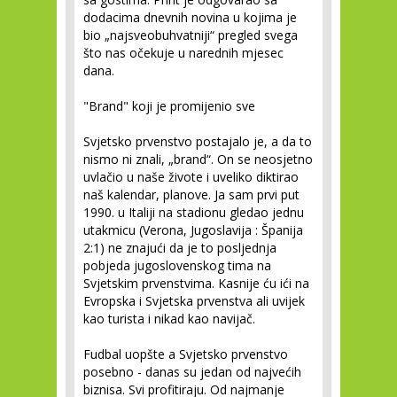
dodacima dnevnih novina u kojima je
bio „najsveobuhvatniji“ pregled svega
što nas očekuje u narednih mjesec
dana.
"Brand" koji je promijenio sve
Svjetsko prvenstvo postajalo je, a da to
nismo ni znali, „brand“. On se neosjetno
uvlačio u naše živote i uveliko diktirao
naš kalendar, planove. Ja sam prvi put
1990. u Italiji na stadionu gledao jednu
utakmicu (Verona, Jugoslavija : Španija
2:1) ne znajući da je to posljednja
pobjeda jugoslovenskog tima na
Svjetskim prvenstvima. Kasnije ću ići na
Evropska i Svjetska prvenstva ali uvijek
kao turista i nikad kao navijač.
Fudbal uopšte a Svjetsko prvenstvo
posebno - danas su jedan od najvećih
biznisa. Svi profitiraju. Od najmanje