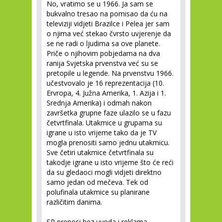
No, vratimo se u 1966. Ja sam se
bukvalno tresao na pomisao da ću na
televiziji vidjeti Brazilce i Pelea jer sam
o njima već stekao čvrsto uvjerenje da
se ne radi o ljudima sa ove planete.
Priče o njihovim pobjedama na dva
ranija Svjetska prvenstva već su se
pretopile u legende. Na prvenstvu 1966.
učestvovalo je 16 reprezentacija (10.
Ervropa, 4. Južna Amerika, 1. Azija i 1.
Srednja Amerika) i odmah nakon
završetka grupne faze ulazilo se u fazu
četvrtfinala. Utakmice u grupama su
igrane u isto vrijeme tako da je TV
mogla prenositi samo jednu utakmicu.
Sve četiri utakmice četvrtfinala su
takodje igrane u isto vrijeme što će reći
da su gledaoci mogli vidjeti direktno
samo jedan od mečeva. Tek od
polufinala utakmice su planirane
različitim danima.
SP prenosi bez uvoda i reklama