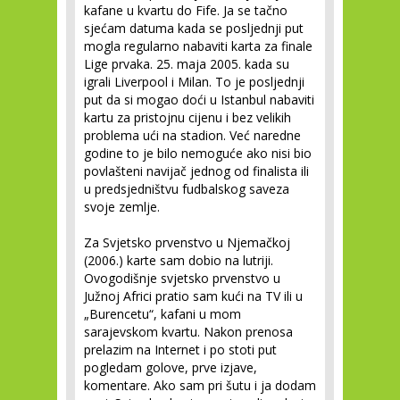
kafane u kvartu do Fife. Ja se tačno
sjećam datuma kada se posljednji put
mogla regularno nabaviti karta za finale
Lige prvaka. 25. maja 2005. kada su
igrali Liverpool i Milan. To je posljednji
put da si mogao doći u Istanbul nabaviti
kartu za pristojnu cijenu i bez velikih
problema ući na stadion. Već naredne
godine to je bilo nemoguće ako nisi bio
povlašteni navijač jednog od finalista ili
u predsjedništvu fudbalskog saveza
svoje zemlje.
Za Svjetsko prvenstvo u Njemačkoj
(2006.) karte sam dobio na lutriji.
Ovogodišnje svjetsko prvenstvo u
Južnoj Africi pratio sam kući na TV ili u
„Burencetu“, kafani u mom
sarajevskom kvartu. Nakon prenosa
prelazim na Internet i po stoti put
pogledam golove, prve izjave,
komentare. Ako sam pri šutu i ja dodam