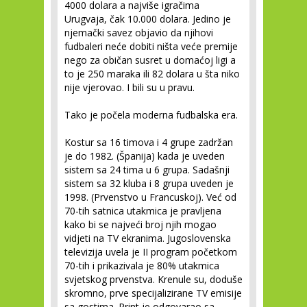
4000 dolara a najviše igračima
Urugvaja, čak 10.000 dolara. Jedino je
njemački savez objavio da njihovi
fudbaleri neće dobiti ništa veće premije
nego za običan susret u domaćoj ligi a
to je 250 maraka ili 82 dolara u šta niko
nije vjerovao. I bili su u pravu.
Tako je počela moderna fudbalska era.
Kostur sa 16 timova i 4 grupe zadržan
je do 1982. (Španija) kada je uveden
sistem sa 24 tima u 6 grupa. Sadašnji
sistem sa 32 kluba i 8 grupa uveden je
1998. (Prvenstvo u Francuskoj). Već od
70-tih satnica utakmica je pravljena
kako bi se najveći broj njih mogao
vidjeti na TV ekranima. Jugoslovenska
televizija uvela je II program početkom
70-tih i prikazivala je 80% utakmica
svjetskog prvenstva. Krenule su, doduše
skromno, prve specijalizirane TV emisije
sa gostima. Print je odgovarao sa