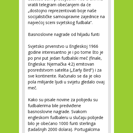
vratili telegram obećanjem da će
„dostojno reprezentovati boje naše
socijalističke samoupravne zajednice na
najvećoj sceni svjetskog fudbala“.
Basnoslovne nagrade od hiljadu funti
Svjetsko prvenstvo u Engleskoj 1966
godine interesantno je i po tome što je
po prvi put jedan fudbalski meč (finale,
Engleska: Njemačka 4:2) emitovan
posredstvom satelita („Early Bird“) i za
sve kontinente. Računalo se da je oko
pola milijarde ljudi u svijetu gledalo ovaj
meč.
Kako su pisale novine za pobjedu su
fudbalerima bile predviđene
basnoslovne nagrade. Svakom
engleskom fudbaleru u slučaju pobjede
bilo je obećano 1000 funti sterlinga
(tadašnjih 2000 dolara). Portugalcima