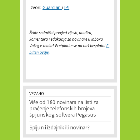
Izvori:
Guardian
i
IPI
___
Želite sedmični pregled vijesti, analiza,
komentara i edukacija za novinare u Inboxu
Vašeg e-maila? Pretplatite se na naš besplatni
E-
bilten ovdje
.
VEZANO
Više od 180 novinara na listi za
praćenje telefonskih brojeva
špijunskog softvera Pegasus
Špijun i izdajnik ili novinar?