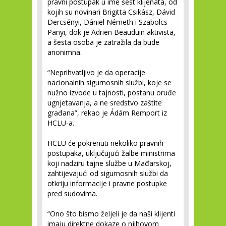
pravni postupak u ime šest klijenata, od
kojih su novinari Brigitta Csikász, Dávid
Dercsényi, Dániel Németh i Szabolcs
Panyi, dok je Adrien Beauduin aktivista,
a šesta osoba je zatražila da bude
anonimna.
“Neprihvatljivo je da operacije
nacionalnih sigurnosnih službi, koje se
nužno izvode u tajnosti, postanu oruđe
ugnjetavanja, a ne sredstvo zaštite
građana”, rekao je Ádám Remport iz
HCLU-a.
HCLU će pokrenuti nekoliko pravnih
postupaka, uključujući žalbe ministrima
koji nadziru tajne službe u Mađarskoj,
zahtijevajući od sigurnosnih službi da
otkriju informacije i pravne postupke
pred sudovima.
“Ono što bismo željeli je da naši klijenti
imaju direktne dokaze o njihovom