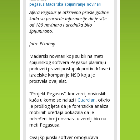
pegasus
Mađarska
špijuniranje
novinari
Afera Pegasus je otkrivena prošle godine
kada su procurile informacije da je više
od 180 novinara i urednika bilo
špijunirano.
foto: Pixabay
Mađarski novinari koji su bili na meti
špijunskog softvera Pegasus planiraju
poduzeti pravni postupak protiv države i
izraelske kompanije NSO koja je
proizvela ovaj alat.
“Projekt Pegasus”, konzorcij novinskih
kuća u kome se nalazi i
Guardian
, otkrio
je prošlog ljeta da je forenzička analiza
mobilnih uređaja pokazala da je
određeni broj novinara u zemlji bio na
meti Pegasusa.
Ovaj špijunski softver omogućava