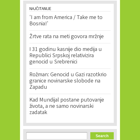
NAJČITANIJE
'I am from America / Take me to
Bosnia!'
Žrtve rata na meti govora mržnje
I 31 godinu kasnije dio medija u
Republici Srpskoj relativizira
genocid u Srebrenici
Rožman: Genocid u Gazi razotkrio
granice novinarske slobode na
Zapadu
Kad Mundijal postane putovanje
života, a ne samo novinarski
zadatak
Search form
Search