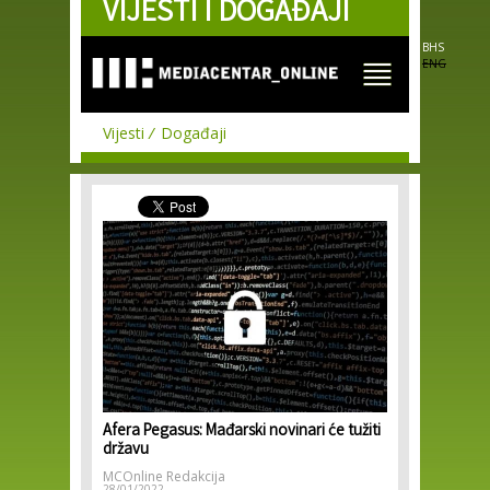
VIJESTI I DOGAĐAJI
Skip to
main
content
BHS
ENG
Vijesti
Događaji
Afera Pegasus: Mađarski novinari će tužiti
državu
MCOnline Redakcija
28/01/2022