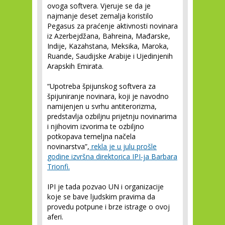
ovoga softvera. Vjeruje se da je
najmanje deset zemalja koristilo
Pegasus za praćenje aktivnosti novinara
iz Azerbejdžana, Bahreina, Mađarske,
Indije, Kazahstana, Meksika, Maroka,
Ruande, Saudijske Arabije i Ujedinjenih
Arapskih Emirata.
“Upotreba špijunskog softvera za
špijuniranje novinara, koji je navodno
namijenjen u svrhu antiterorizma,
predstavlja ozbiljnu prijetnju novinarima
i njihovim izvorima te ozbiljno
potkopava temeljna načela
novinarstva”,
rekla je u julu prošle
godine izvršna direktorica IPI-ja Barbara
Trionfi.
IPI je tada pozvao UN i organizacije
koje se bave ljudskim pravima da
provedu potpune i brze istrage o ovoj
aferi.