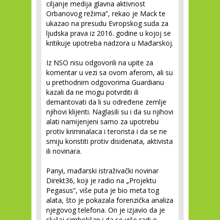
ciljanje medija glavna aktivnost
Orbanovog režima”, rekao je Mack te
ukazao na presudu Evropskog suda za
ljudska prava iz 2016. godine u kojoj se
kritikuje upotreba nadzora u Mađarskoj.
Iz NSO nisu odgovorili na upite za
komentar u vezi sa ovom aferom, ali su
u prethodnim odgovorima Guardianu
kazali da ne mogu potvrditi ili
demantovati da li su određene zemlje
njihovi klijenti. Naglasili su i da su njihovi
alati namijenjeni samo za upotrebu
protiv kriminalaca i terorista i da se ne
smiju koristiti protiv disidenata, aktivista
ili novinara.
Panyi, mađarski istraživački novinar
Direkt36, koji je radio na „Projektu
Pegasus”, više puta je bio meta tog
alata, što je pokazala forenzička analiza
njegovog telefona. On je izjavio da je
slučaj simboličan i da se više radi o