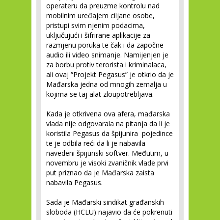
operateru da preuzme kontrolu nad
mobilnim uređajem ciljane osobe,
pristupi svim njenim podacima,
uključujući i šifrirane aplikacije za
razmjenu poruka te čak i da započne
audio ili video snimanje. Namijenjen je
za borbu protiv terorista i kriminalaca,
ali ovaj “Projekt Pegasus” je otkrio da je
Mađarska jedna od mnogih zemalja u
kojima se taj alat zloupotrebljava.
Kada je otkrivena ova afera, mađarska
vlada nije odgovarala na pitanja da li je
koristila Pegasus da špijunira pojedince
te je odbila reći da li je nabavila
navedeni špijunski softver. Međutim, u
novembru je visoki zvaničnik vlade prvi
put priznao da je Mađarska zaista
nabavila Pegasus.
Sada je Mađarski sindikat građanskih
sloboda (HCLU) najavio da će pokrenuti