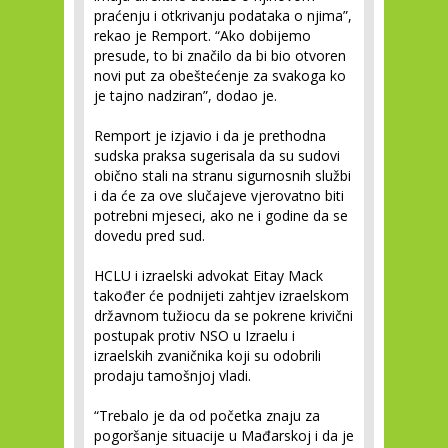
praćenju i otkrivanju podataka o njima”,
rekao je Remport. “Ako dobijemo
presude, to bi značilo da bi bio otvoren
novi put za obeštećenje za svakoga ko
je tajno nadziran”, dodao je.
Remport je izjavio i da je prethodna
sudska praksa sugerisala da su sudovi
obično stali na stranu sigurnosnih službi
i da će za ove slučajeve vjerovatno biti
potrebni mjeseci, ako ne i godine da se
dovedu pred sud.
HCLU i izraelski advokat Eitay Mack
također će podnijeti zahtjev izraelskom
državnom tužiocu da se pokrene krivični
postupak protiv NSO u Izraelu i
izraelskih zvaničnika koji su odobrili
prodaju tamošnjoj vladi.
“Trebalo je da od početka znaju za
pogoršanje situacije u Mađarskoj i da je