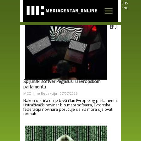
Skip to
BHS
main
ENG
content
EFJ:
Špijunski softver Pegasus i u Evropskom
parlamentu
MCOnline Redakcija
07/07/2026
Nakon otkrića da je bivši član Evropskog parlamenta
i istraživački novinar bio meta softvera, Evropska
federacija novinara poručuje da EU mora djelovati
odmah