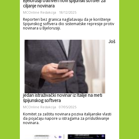
Bjelorusiji otkriven novi špijunski softver za
ciljanje novinara
MCOnline Redakcija
18/12/2025
Reporteri bez granica naglašavaju da je korištenje
špijunskog softvera dio sistematske represije protiv
novinara u Bjelorusiji.
Još
jedan istraživački novinar iz Italije na meti
špijunskog softvera
MCOnline Redakcija
07/05/2025
Komitet za zaštitu novinara poziva italijanske vlasti
da pojačaju napore u istragama za prisluškivanje
novinara.