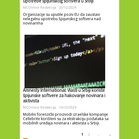
upotrebe špijunskog softvera u Srbiji
MCOnline Redakcija
20/12/2024
Organizacije su uputile poziv EU da zaustavi
nelegalnu upotrebu špijunskog softvera nad
novinarima
Amnesty International: Vlasti u Srbiji koriste
špijunske softvere za hakovanje novinara i
aktivista
MCOnline Redakcija
16/12/2024
Mobilni forenzički proizvodi izraelske kompanije
Cellebrite korišteni su za ekstrakciju podataka sa
mobilnih uređaja novinara i aktivista u Srbiji.
Pages
1
2
›
»