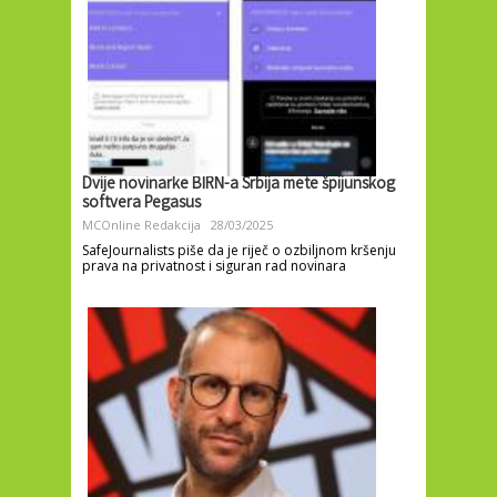
Dvije novinarke BIRN-a Srbija mete špijunskog
softvera Pegasus
MCOnline Redakcija
28/03/2025
SafeJournalists piše da je riječ o ozbiljnom kršenju
prava na privatnost i siguran rad novinara