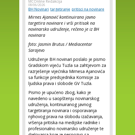
MCOnline Redakcija
08/06/2026
BH Novinari
targetiranje
pritisci na novinare
Mirnes Ajanović kontinuirano javno
targetira novinare i vrši pritisak na
novinarsko udruženje, rečeno je iz BH
novinara
foto: Jasmin Brutus / Mediacentar
Sarajevo
Udruženje BH novinari poslalo je pismo
Gradskom vijeću Tuzla sa zahtjevom za
razrješenje vijećnika Mirnesa Ajanovića
sa funkcije predsjednika Komisije za
ljudska prava i slobode GV Tuzla.
Pismo je upućeno zbog, kako je
navedeno u saopštenju novinarskog
udruženja, kontinuiranog javnog
targetiranja novinara i osporavanja
njihovog prava na slobodu izažavanja,
vršenja pritiska na medijske radnike i
profesionalno novinarsko udruženje te
djelovanja koje je nespojivo sa