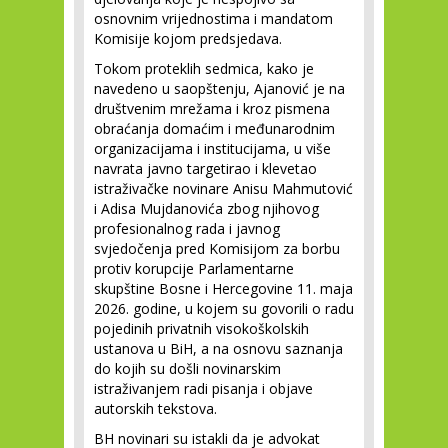
osnovnim vrijednostima i mandatom
Komisije kojom predsjedava.
Tokom proteklih sedmica, kako je
navedeno u saopštenju, Ajanović je na
društvenim mrežama i kroz pismena
obraćanja domaćim i međunarodnim
organizacijama i institucijama, u više
navrata javno targetirao i klevetao
istraživačke novinare Anisu Mahmutović
i Adisa Mujdanovića zbog njihovog
profesionalnog rada i javnog
svjedočenja pred Komisijom za borbu
protiv korupcije Parlamentarne
skupštine Bosne i Hercegovine 11. maja
2026. godine, u kojem su govorili o radu
pojedinih privatnih visokoškolskih
ustanova u BiH, a na osnovu saznanja
do kojih su došli novinarskim
istraživanjem radi pisanja i objave
autorskih tekstova.
BH novinari su istakli da je advokat