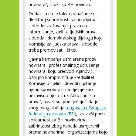
novinara“, istakli su BH novinari.
Dodali su da je takvo ponašanje u
direktnoj suprotnosti sa principima
slobode izražavanja, prava na
informisanje, zaštite ljudskih prava,
sloboda i demokratskog dijaloga koje
Komisija za ljudska prava i slobode
treba promovisati i štititi.
„Javna kampanja usmjerena protiv
novinara i profesionalnog udruženja
novinara, koju predvodi Ajanović,
ozbiljno kompromituje kredibilitet
Komisije u cjelini i dovodi u pitanje
njenu sposobnost da djeluje kao
nezavisno tijelo za zaštitu ljudskih
prava“, naveli su, podsjećajući da je
zbog ovog slučaja
reagovala i Evropska
federacija novinara (EFJ)
, izrazivši punu
solidarnost sa BH novinarima i
zabrinutost zbog napada usmjerenih
prema novinarima i organizacijama koje