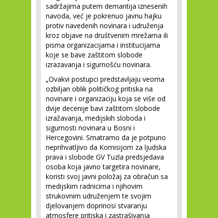
sadržajima putem demantija iznesenih
navoda, već je pokrenuo javnu hajku
protiv navedenih novinara i udruženja
kroz objave na društvenim mrežama ili
pisma organizacijama i institucijama
koje se bave zaštitom slobode
izrazavanja i sigurnošću novinara.
„Ovakvi postupci predstavljaju veoma
ozbiljan oblik političkog pritiska na
novinare i organizaciju koja se više od
dvije decenije bavi zaštitom slobode
izražavanja, medijskih sloboda i
sigurnosti novinara u Bosni i
Hercegovini. Smatramo da je potpuno
neprihvatljivo da Komisijom za ljudska
prava i slobode GV Tuzla predsjedava
osoba koja javno targetira novinare,
koristi svoj javni položaj za obračun sa
medijskim radnicima i njihovim
strukovnim udruženjem te svojim
djelovanjem doprinosi stvaranju
atmosfere pritiska i zastrašivanja