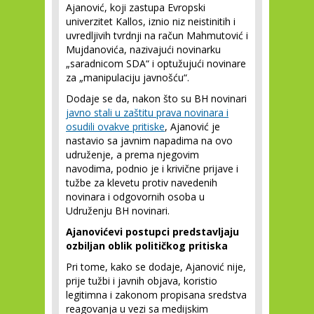
Ajanović, koji zastupa Evropski
univerzitet Kallos, iznio niz neistinitih i
uvredljivih tvrdnji na račun Mahmutović i
Mujdanovića, nazivajući novinarku
„saradnicom SDA“ i optužujući novinare
za „manipulaciju javnošću“.
Dodaje se da, nakon što su BH novinari
javno stali u zaštitu prava novinara i
osudili ovakve pritiske
, Ajanović je
nastavio sa javnim napadima na ovo
udruženje, a prema njegovim
navodima, podnio je i krivične prijave i
tužbe za klevetu protiv navedenih
novinara i odgovornih osoba u
Udruženju BH novinari.
Ajanovićevi postupci predstavljaju
ozbiljan oblik političkog pritiska
Pri tome, kako se dodaje, Ajanović nije,
prije tužbi i javnih objava, koristio
legitimna i zakonom propisana sredstva
reagovanja u vezi sa medijskim