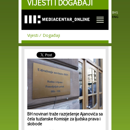
VIJESTI I DOGAĐAJI
Skip to
main
content
BHS
ENG
Vijesti
Događaji
BH novinari traže razrješenje Ajanovića sa
čela tuzlanske Komisije za ljudska prava i
slobode