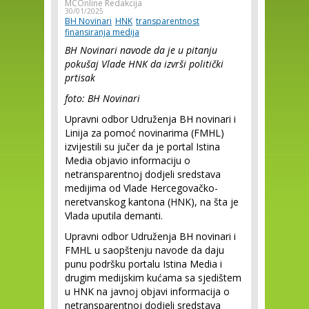
MCOnline Redakcija
30/01/2025
BH Novinari
HNK
transparentnost
finansiranja medija
BH Novinari navode da je u pitanju
pokušaj Vlade HNK da izvrši politički
prtisak
foto: BH Novinari
Upravni odbor Udruženja BH novinari i
Linija za pomoć novinarima (FMHL)
izvijestili su jučer da je portal Istina
Media objavio informaciju o
netransparentnoj dodjeli sredstava
medijima od Vlade Hercegovačko-
neretvanskog kantona (HNK), na šta je
Vlada uputila demanti.
Upravni odbor Udruženja BH novinari i
FMHL u saopštenju navode da daju
punu podršku portalu Istina Media i
drugim medijskim kućama sa sjedištem
u HNK na javnoj objavi informacija o
netransparentnoj dodjeli sredstava