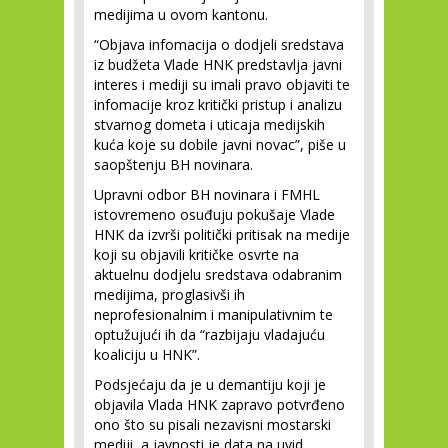
medijima u ovom kantonu.
“Objava infomacija o dodjeli sredstava
iz budžeta Vlade HNK predstavlja javni
interes i mediji su imali pravo objaviti te
infomacije kroz kritički pristup i analizu
stvarnog dometa i uticaja medijskih
kuća koje su dobile javni novac”, piše u
saopštenju BH novinara.
Upravni odbor BH novinara i FMHL
istovremeno osuđuju pokušaje Vlade
HNK da izvrši politički pritisak na medije
koji su objavili kritičke osvrte na
aktuelnu dodjelu sredstava odabranim
medijima, proglasivši ih
neprofesionalnim i manipulativnim te
optužujući ih da “razbijaju vladajuću
koaliciju u HNK”.
Podsjećaju da je u demantiju koji je
objavila Vlada HNK zapravo potvrđeno
ono što su pisali nezavisni mostarski
mediji, a javnosti je data na uvid