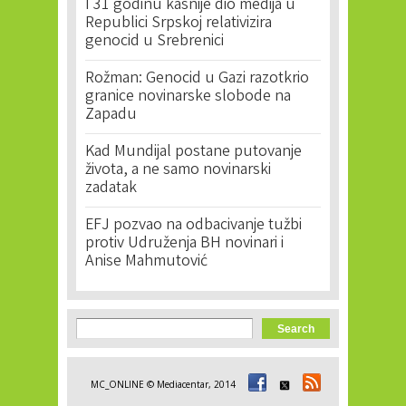
I 31 godinu kasnije dio medija u
Republici Srpskoj relativizira
genocid u Srebrenici
Rožman: Genocid u Gazi razotkrio
granice novinarske slobode na
Zapadu
Kad Mundijal postane putovanje
života, a ne samo novinarski
zadatak
EFJ pozvao na odbacivanje tužbi
protiv Udruženja BH novinari i
Anise Mahmutović
Search form
Search
MC_ONLINE © Mediacentar, 2014