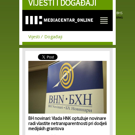
VIJESTI I DOGAĐAJI
Skip to
main
content
BHS
ENG
Vijesti
Događaji
BH novinari: Vlada HNK optužuje novinare
radi vlastite netransparentnosti pri dodjeli
medijskih grantova