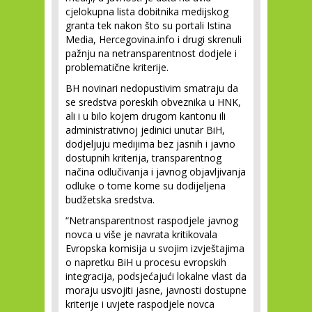
cjelokupna lista dobitnika medijskog
granta tek nakon što su portali Istina
Media, Hercegovina.info i drugi skrenuli
pažnju na netransparentnost dodjele i
problematične kriterije.
BH novinari nedopustivim smatraju da
se sredstva poreskih obveznika u HNK,
ali i u bilo kojem drugom kantonu ili
administrativnoj jedinici unutar BiH,
dodjeljuju medijima bez jasnih i javno
dostupnih kriterija, transparentnog
načina odlučivanja i javnog objavljivanja
odluke o tome kome su dodijeljena
budžetska sredstva.
“Netransparentnost raspodjele javnog
novca u više je navrata kritikovala
Evropska komisija u svojim izvještajima
o napretku BiH u procesu evropskih
integracija, podsjećajući lokalne vlast da
moraju usvojiti jasne, javnosti dostupne
kriterije i uvjete raspodjele novca