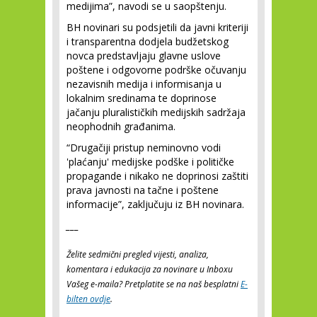
medijima”, navodi se u saopštenju.
BH novinari su podsjetili da javni kriteriji
i transparentna dodjela budžetskog
novca predstavljaju glavne uslove
poštene i odgovorne podrške očuvanju
nezavisnih medija i informisanja u
lokalnim sredinama te doprinose
jačanju pluralističkih medijskih sadržaja
neophodnih građanima.
“Drugačiji pristup neminovno vodi
'plaćanju' medijske podške i političke
propagande i nikako ne doprinosi zaštiti
prava javnosti na tačne i poštene
informacije”, zaključuju iz BH novinara.
___
Želite sedmični pregled vijesti, analiza,
komentara i edukacija za novinare u Inboxu
Vašeg e-maila? Pretplatite se na naš besplatni
E-
bilten ovdje
.