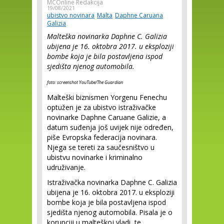
MCOnline Redakcija
19/08/2021
ubistvo novinara
Malta
Daphne Caruana
Galizia
Malteška novinarka Daphne C. Galizia
ubijena je 16. oktobra 2017. u eksploziji
bombe koja je bila postavljena ispod
sjedišta njenog automobila.
foto: screenshot YouTube/The Guardian
Malteški biznismen Yorgenu Fenechu
optužen je za ubistvo istraživačke
novinarke Daphne Caruane Galizie, a
datum suđenja još uvijek nije određen,
piše Evropska federacija novinara.
Njega se tereti za saučesništvo u
ubistvu novinarke i kriminalno
udruživanje.
Istraživačka novinarka Daphne C. Galizia
ubijena je 16. oktobra 2017. u eksploziji
bombe koja je bila postavljena ispod
sjedišta njenog automobila. Pisala je o
korupciji u malteškoj vladi, te