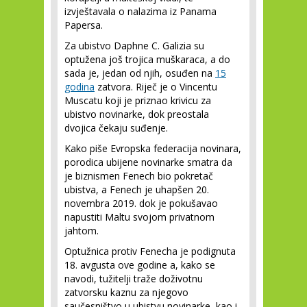
izvještavala o nalazima iz Panama
Papersa.
Za ubistvo Daphne C. Galizia su
optužena još trojica muškaraca, a do
sada je, jedan od njih, osuđen na
15
godina
zatvora. Riječ je o Vincentu
Muscatu koji je priznao krivicu za
ubistvo novinarke, dok preostala
dvojica čekaju suđenje.
Kako piše Evropska federacija novinara,
porodica ubijene novinarke smatra da
je biznismen Fenech bio pokretač
ubistva, a Fenech je uhapšen 20.
novembra 2019. dok je pokušavao
napustiti Maltu svojom privatnom
jahtom.
Optužnica protiv Fenecha je podignuta
18. avgusta ove godine a, kako se
navodi, tužitelji traže doživotnu
zatvorsku kaznu za njegovo
saučesništvo u ubistvu novinarke, kao i