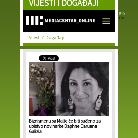
VIJESTI I DOGAĐAJI
Skip to
main
content
BHS
ENG
Vijesti
Događaji
Biznismenu sa Malte će biti suđeno za
ubistvo novinarke Daphne Caruana
Galizia