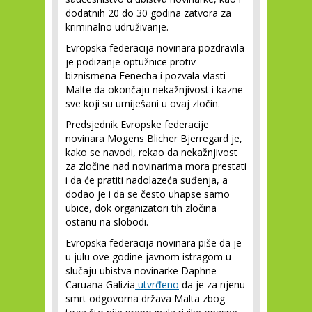
dodatnih 20 do 30 godina zatvora za
kriminalno udruživanje.
Evropska federacija novinara pozdravila
je podizanje optužnice protiv
biznismena Fenecha i pozvala vlasti
Malte da okončaju nekažnjivost i kazne
sve koji su umiješani u ovaj zločin.
Predsjednik Evropske federacije
novinara Mogens Blicher Bjerregard je,
kako se navodi, rekao da nekažnjivost
za zločine nad novinarima mora prestati
i da će pratiti nadolazeća suđenja, a
dodao je i da se često uhapse samo
ubice, dok organizatori tih zločina
ostanu na slobodi.
Evropska federacija novinara piše da je
u julu ove godine javnom istragom u
slučaju ubistva novinarke Daphne
Caruana Galizia
utvrđeno
da je za njenu
smrt odgovorna država Malta zbog