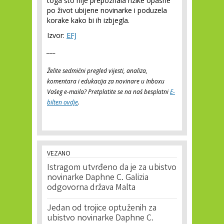
toga što nije prepoznala rizike opasne
po život ubijene novinarke i poduzela
korake kako bi ih izbjegla.
Izvor:
EFJ
___
Želite sedmični pregled vijesti, analiza,
komentara i edukacija za novinare u Inboxu
Vašeg e-maila? Pretplatite se na naš besplatni
E-
bilten ovdje
.
VEZANO
Istragom utvrđeno da je za ubistvo
novinarke Daphne C. Galizia
odgovorna država Malta
Jedan od trojice optuženih za
ubistvo novinarke Daphne C.