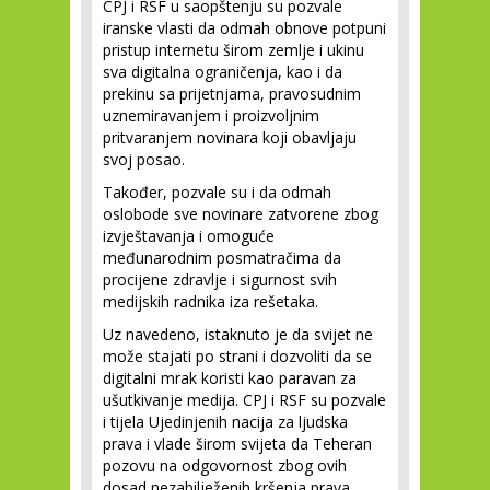
CPJ i RSF u saopštenju su pozvale
iranske vlasti da odmah obnove potpuni
pristup internetu širom zemlje i ukinu
sva digitalna ograničenja, kao i da
prekinu sa prijetnjama, pravosudnim
uznemiravanjem i proizvoljnim
pritvaranjem novinara koji obavljaju
svoj posao.
Također, pozvale su i da odmah
oslobode sve novinare zatvorene zbog
izvještavanja i omoguće
međunarodnim posmatračima da
procijene zdravlje i sigurnost svih
medijskih radnika iza rešetaka.
Uz navedeno, istaknuto je da svijet ne
može stajati po strani i dozvoliti da se
digitalni mrak koristi kao paravan za
ušutkivanje medija. CPJ i RSF su pozvale
i tijela Ujedinjenih nacija za ljudska
prava i vlade širom svijeta da Teheran
pozovu na odgovornost zbog ovih
dosad nezabilježenih kršenja prava.