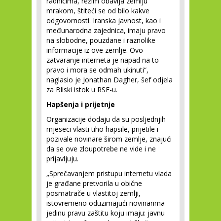
radnicima, režim obavija zemlju
mrakom, štiteći se od bilo kakve
odgovornosti. Iranska javnost, kao i
međunarodna zajednica, imaju pravo
na slobodne, pouzdane i raznolike
informacije iz ove zemlje. Ovo
zatvaranje interneta je napad na to
pravo i mora se odmah ukinuti“,
naglasio je Jonathan Dagher, šef odjela
za Bliski istok u RSF-u.
Hapšenja i prijetnje
Organizacije dodaju da su posljednjih
mjeseci vlasti tiho hapsile, prijetile i
pozivale novinare širom zemlje, znajući
da se ove zloupotrebe ne vide i ne
prijavljuju.
„Sprečavanjem pristupu internetu vlada
je građane pretvorila u obične
posmatrače u vlastitoj zemlji,
istovremeno oduzimajući novinarima
jedinu pravu zaštitu koju imaju: javnu