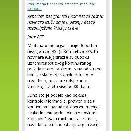
Iran
Internet
cenzura Interneta
medijske
slobode
Reporteri bez granica i Komitet za zaštitu
novinara ističu da je u pitanju dosad
nezabilježeno kršenje prava
foto: RSF
Međunarodne organizacije Reporteri
bez granica (RSF) i Komitet za zaštitu
novinara (CPJ) izrazile su duboku
uznemirenost zbog kontinuiranog
prekida interneta širom Irana od strane
iranske vlade. Nestanak je, kako je
navedeno, novinare odsjekao od
vanjskog svijeta više od 80 dana.
„Ono što je počelo kao pokušaj
kontrole informacija, pretvorilo se u
kontinuirani napad na slobodu medija i
svakodnevnu borbu lokalnih novinara
koji pokušavaju raditi unutar zemlje“,
navedeno je u saopštenju organizacija.