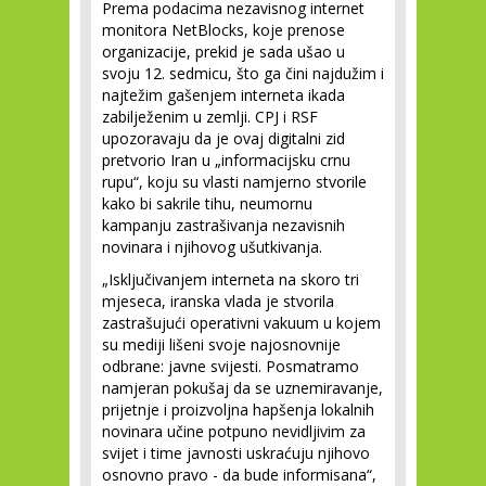
Prema podacima nezavisnog internet
monitora NetBlocks, koje prenose
organizacije, prekid je sada ušao u
svoju 12. sedmicu, što ga čini najdužim i
najtežim gašenjem interneta ikada
zabilježenim u zemlji. CPJ i RSF
upozoravaju da je ovaj digitalni zid
pretvorio Iran u „informacijsku crnu
rupu“, koju su vlasti namjerno stvorile
kako bi sakrile tihu, neumornu
kampanju zastrašivanja nezavisnih
novinara i njihovog ušutkivanja.
„Isključivanjem interneta na skoro tri
mjeseca, iranska vlada je stvorila
zastrašujući operativni vakuum u kojem
su mediji lišeni svoje najosnovnije
odbrane: javne svijesti. Posmatramo
namjeran pokušaj da se uznemiravanje,
prijetnje i proizvoljna hapšenja lokalnih
novinara učine potpuno nevidljivim za
svijet i time javnosti uskraćuju njihovo
osnovno pravo - da bude informisana“,