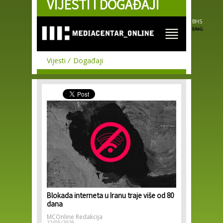
VIJESTI I DOGAĐAJI
Skip to
main
content
BHS
ENG
Vijesti
Događaji
Blokada interneta u Iranu traje više od 80
dana
MCOnline Redakcija
22/05/2026