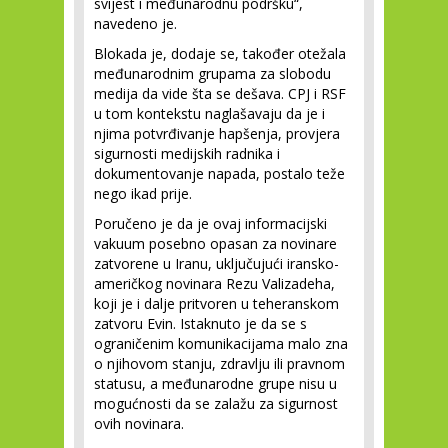
svijest i međunarodnu podršku“,
navedeno je.
Blokada je, dodaje se, također otežala
međunarodnim grupama za slobodu
medija da vide šta se dešava. CPJ i RSF
u tom kontekstu naglašavaju da je i
njima potvrđivanje hapšenja, provjera
sigurnosti medijskih radnika i
dokumentovanje napada, postalo teže
nego ikad prije.
Poručeno je da je ovaj informacijski
vakuum posebno opasan za novinare
zatvorene u Iranu, uključujući iransko-
američkog novinara Rezu Valizadeha,
koji je i dalje pritvoren u teheranskom
zatvoru Evin. Istaknuto je da se s
ograničenim komunikacijama malo zna
o njihovom stanju, zdravlju ili pravnom
statusu, a međunarodne grupe nisu u
mogućnosti da se zalažu za sigurnost
ovih novinara.