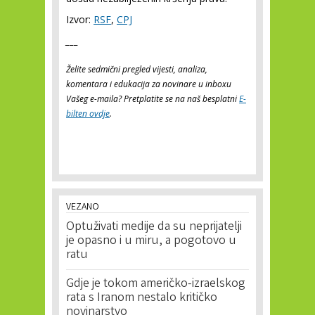
Izvor:
RSF
,
CPJ
___
Želite sedmični pregled vijesti, analiza,
komentara i edukacija za novinare u inboxu
Vašeg e-maila? Pretplatite se na naš besplatni
E-
bilten ovdje
.
VEZANO
Optuživati medije da su neprijatelji
je opasno i u miru, a pogotovo u
ratu
Gdje je tokom američko-izraelskog
rata s Iranom nestalo kritičko
novinarstvo