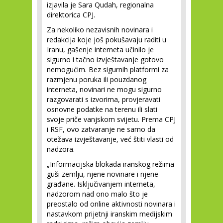
izjavila je Sara Qudah, regionalna
direktorica CPJ.
Za nekoliko nezavisnih novinara i
redakcija koje još pokušavaju raditi u
Iranu, gašenje interneta učinilo je
sigurno i tačno izvještavanje gotovo
nemogućim. Bez sigurnih platformi za
razmjenu poruka ili pouzdanog
interneta, novinari ne mogu sigurno
razgovarati s izvorima, provjeravati
osnovne podatke na terenu ili slati
svoje priče vanjskom svijetu. Prema CPJ
i RSF, ovo zatvaranje ne samo da
otežava izvještavanje, već štiti vlasti od
nadzora.
„Informacijska blokada iranskog režima
guši zemlju, njene novinare i njene
građane. Isključivanjem interneta,
nadzorom nad ono malo što je
preostalo od online aktivnosti novinara i
nastavkom prijetnji iranskim medijskim