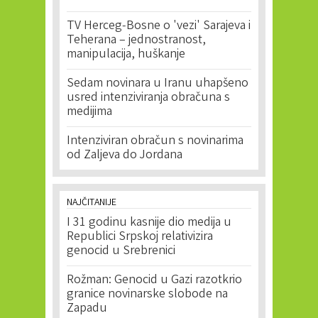
TV Herceg-Bosne o 'vezi' Sarajeva i
Teherana – jednostranost,
manipulacija, huškanje
Sedam novinara u Iranu uhapšeno
usred intenziviranja obračuna s
medijima
Intenziviran obračun s novinarima
od Zaljeva do Jordana
NAJČITANIJE
I 31 godinu kasnije dio medija u
Republici Srpskoj relativizira
genocid u Srebrenici
Rožman: Genocid u Gazi razotkrio
granice novinarske slobode na
Zapadu