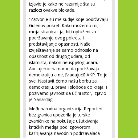
izjavio je kako ne razumije šta su
razlozi ovakve blokade.
“Zatvorile su me sudije koje podržavaju
Gülenov pokret. Kako možemo mi,
moja stranica i ja, biti optuženi za
podržavanje ovog pokreta i
predstavljanje opasnosti. Naše
izvještavanje se samo odnosilo na
opasnost od drugog udara, od
islamista, nakon neuspjelog udara.
Apelujemo na narod da podržavaju
demokratiju a ne, [vladajući] AKP. To je
sve! Nastavit ćemo našu borbu za
demokratiju, prava i slobode do kraja. I
pozivamo javnost da učini isto”, izjavio
je Yanardağ.
Međunarodna organizacija Reporteri
bez granica upozorila je turske
zvaničnike na pokušaje ušutkivanja
kritičkih medija pod izgovorom
kažnjavanja navodnih podržavalaca