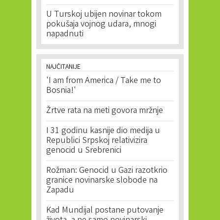
U Turskoj ubijen novinar tokom
pokušaja vojnog udara, mnogi
napadnuti
NAJČITANIJE
'I am from America / Take me to
Bosnia!'
Žrtve rata na meti govora mržnje
I 31 godinu kasnije dio medija u
Republici Srpskoj relativizira
genocid u Srebrenici
Rožman: Genocid u Gazi razotkrio
granice novinarske slobode na
Zapadu
Kad Mundijal postane putovanje