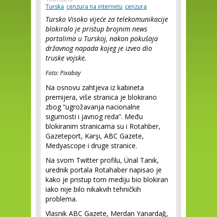
Turska
cenzura na internetu
cenzura
Tursko Visoko vijeće za telekomunikacije
blokiralo je pristup brojnim news
portalima u Turskoj, nakon pokušaja
državnog napada kojeg je izveo dio
truske vojske.
Foto: Pixabay
Na osnovu zahtjeva iz kabineta
premijera, više stranica je blokirano
zbog “ugrožavanja nacionalne
sigurnosti i javnog reda”. Među
blokiranim stranicama su i Rotahber,
Gazeteport, Karşı, ABC Gazete,
Medyascope i druge stranice.
Na svom Twitter profilu, Ünal Tanık,
urednik portala Rotahaber napisao je
kako je pristup tom mediju bio blokiran
iako nije bilo nikakvih tehničkih
problema.
Vlasnik ABC Gazete, Merdan Yanardağ,