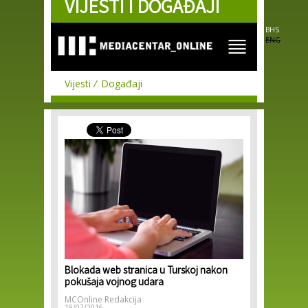
VIJESTI I DOGAĐAJI
Skip to
main
content
BHS
ENG
Vijesti
Događaji
Blokada web stranica u Turskoj nakon
pokušaja vojnog udara
MCOnline Redakcija
19/07/2016