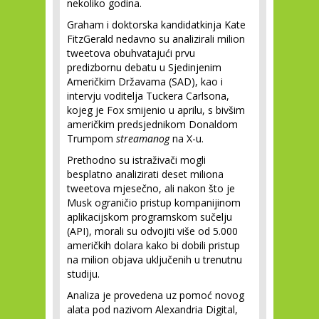
nekoliko godina.
Graham i doktorska kandidatkinja Kate
FitzGerald nedavno su analizirali milion
tweetova obuhvatajući prvu
predizbornu debatu u Sjedinjenim
Američkim Državama (SAD), kao i
intervju voditelja Tuckera Carlsona,
kojeg je Fox smijenio u aprilu, s bivšim
američkim predsjednikom Donaldom
Trumpom
streamanog
na X-u.
Prethodno su istraživači mogli
besplatno analizirati deset miliona
tweetova mjesečno, ali nakon što je
Musk ograničio pristup kompanijinom
aplikacijskom programskom sučelju
(API), morali su odvojiti više od 5.000
američkih dolara kako bi dobili pristup
na milion objava uključenih u trenutnu
studiju.
Analiza je provedena uz pomoć novog
alata pod nazivom Alexandria Digital,