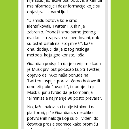
nije suzbijao aktivnosti botova, a kamoli
misinformacije i dezinformacije koje su
objavljivali stvarni ljudi.
“U smislu botova koje smo
identifikovali, Twitter ili X ih nije
zabranio. Pronašli smo samo jednog ili
dva koji su zapravo suspendovani, dok
su ostali ostali na istoj mreži”, kaže
ona, dodajući da je iz tog razloga
metoda, koju god koriste, loša.
Guardian podsjeća da je u vrijeme kada
je Musk prvi put pokušao kupiti Twitter,
objavio da: “Ako naša ponuda na
Twitteru uspije, porazit ćemo botove ili
umrijeti pokušavajući”, i dodaje da je
Musk u junu tvrdio da je kompanija
“eliminisala najmanje 90 posto prevara”.
No, lažni nalozi su i dalje istaknuti na
platformi, piše Guardian, s nekoliko
potvrđenih naloga koji su bili viđeni do
četvrtka prošle sedmice kako promiču