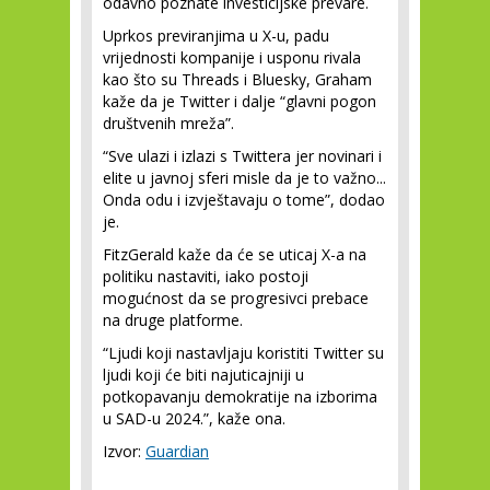
odavno poznate investicijske prevare.
Uprkos previranjima u X-u, padu
vrijednosti kompanije i usponu rivala
kao što su Threads i Bluesky, Graham
kaže da je Twitter i dalje “glavni pogon
društvenih mreža”.
“Sve ulazi i izlazi s Twittera jer novinari i
elite u javnoj sferi misle da je to važno...
Onda odu i izvještavaju o tome”, dodao
je.
FitzGerald kaže da će se uticaj X-a na
politiku nastaviti, iako postoji
mogućnost da se progresivci prebace
na druge platforme.
“Ljudi koji nastavljaju koristiti Twitter su
ljudi koji će biti najuticajniji u
potkopavanju demokratije na izborima
u SAD-u 2024.”, kaže ona.
Izvor:
Guardian
___