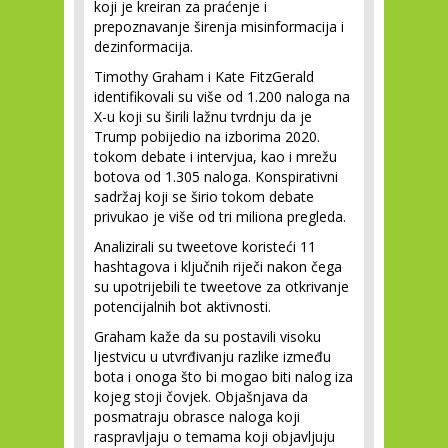
koji je kreiran za praćenje i
prepoznavanje širenja misinformacija i
dezinformacija.
Timothy Graham i Kate FitzGerald
identifikovali su više od 1.200 naloga na
X-u koji su širili lažnu tvrdnju da je
Trump pobijedio na izborima 2020.
tokom debate i intervjua, kao i mrežu
botova od 1.305 naloga. Konspirativni
sadržaj koji se širio tokom debate
privukao je više od tri miliona pregleda.
Analizirali su tweetove koristeći 11
hashtagova i ključnih riječi nakon čega
su upotrijebili te tweetove za otkrivanje
potencijalnih bot aktivnosti.
Graham kaže da su postavili visoku
ljestvicu u utvrđivanju razlike između
bota i onoga što bi mogao biti nalog iza
kojeg stoji čovjek. Objašnjava da
posmatraju obrasce naloga koji
raspravljaju o temama koji objavljuju