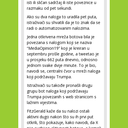
isti ili sličan sadržaj ili iste poveznice u
razmaku od pet sekundi.
Ako su dva naloga to uradila pet puta,
istraživači su shvatili da je to znak da se
radi o automatizovanim nalozima.
Jedna otkrivena mreža botova bila je
povezana s nalogom koji se naziva
“MediaOpinion19” koji je kreiran u
septembru prošle godine, a tweetao je
u prosjeku 662 puta dnevno, odnosno
jednom svake dvije minute. To je bio,
navodi se, centralni čvor u mreži naloga
koji podržavaju Trumpa.
Istraživači su takođe pronašli drugu
grupu bot naloga koji podržavaju
Trumpa povezanih s web stranicom s
lažnim vijestima.
FitzGerald kaže da su nalozi ostali
aktivni dugo nakon što su ih prvi put
otkrili, što pokazuje, kako navodi, da X