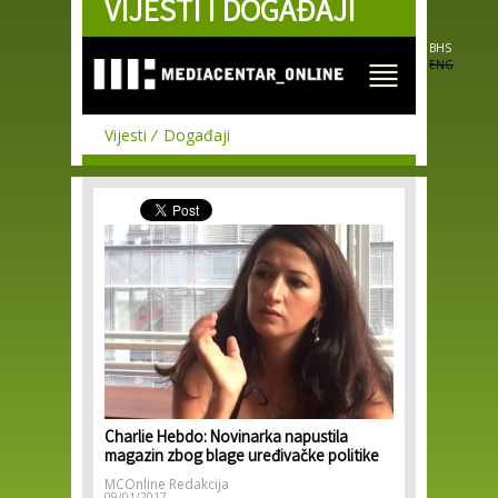
VIJESTI I DOGAĐAJI
Skip to
main
content
BHS
ENG
Vijesti
Događaji
Charlie Hebdo: Novinarka napustila
magazin zbog blage uređivačke politike
MCOnline Redakcija
09/01/2017