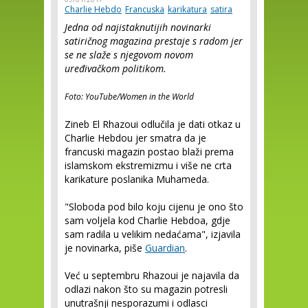
Charlie Hebdo
Francuska
karikatura
satira
Jedna od najistaknutijih novinarki
satiričnog magazina prestaje s radom jer
se ne slaže s njegovom novom
uređivačkom politikom.
Foto: YouTube/Women in the World
Zineb El Rhazoui odlučila je dati otkaz u
Charlie Hebdou jer smatra da je
francuski magazin postao blaži prema
islamskom ekstremizmu i više ne crta
karikature poslanika Muhameda.
"Sloboda pod bilo koju cijenu je ono što
sam voljela kod Charlie Hebdoa, gdje
sam radila u velikim nedaćama", izjavila
je novinarka, piše
Guardian
.
Već u septembru Rhazoui je najavila da
odlazi nakon što su magazin potresli
unutrašnji nesporazumi i odlasci