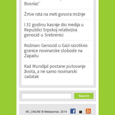
Bosnia!'
Žrtve rata na meti govora mržnje
I 31 godinu kasnije dio medija u
Republici Srpskoj relativizira
genocid u Srebrenici
Rožman: Genocid u Gazi razotkrio
granice novinarske slobode na
Zapadu
Kad Mundijal postane putovanje
života, a ne samo novinarski
zadatak
Search form
Search
MC_ONLINE © Mediacentar, 2014