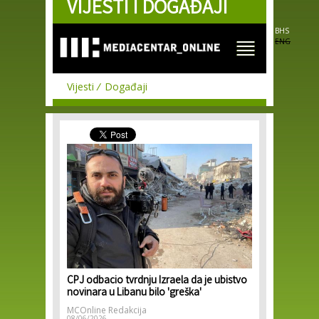
VIJESTI I DOGAĐAJI
Skip to
main
content
BHS
ENG
Vijesti
Događaji
CPJ odbacio tvrdnju Izraela da je ubistvo
novinara u Libanu bilo 'greška'
MCOnline Redakcija
08/06/2026