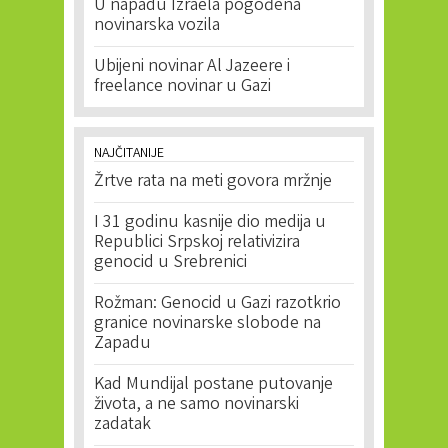
U napadu Izraela pogođena
novinarska vozila
Ubijeni novinar Al Jazeere i
freelance novinar u Gazi
NAJČITANIJE
Žrtve rata na meti govora mržnje
I 31 godinu kasnije dio medija u
Republici Srpskoj relativizira
genocid u Srebrenici
Rožman: Genocid u Gazi razotkrio
granice novinarske slobode na
Zapadu
Kad Mundijal postane putovanje
života, a ne samo novinarski
zadatak