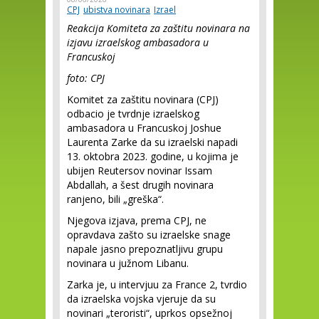
CPJ
ubistva novinara
Izrael
Reakcija Komiteta za zaštitu novinara na
izjavu izraelskog ambasadora u
Francuskoj
foto: CPJ
Komitet za zaštitu novinara (CPJ)
odbacio je tvrdnje izraelskog
ambasadora u Francuskoj Joshue
Laurenta Zarke da su izraelski napadi
13. oktobra 2023. godine, u kojima je
ubijen Reutersov novinar Issam
Abdallah, a šest drugih novinara
ranjeno, bili „greška“.
Njegova izjava, prema CPJ, ne
opravdava zašto su izraelske snage
napale jasno prepoznatljivu grupu
novinara u južnom Libanu.
Zarka je, u intervjuu za France 2, tvrdio
da izraelska vojska vjeruje da su
novinari „teroristi“, uprkos opsežnoj