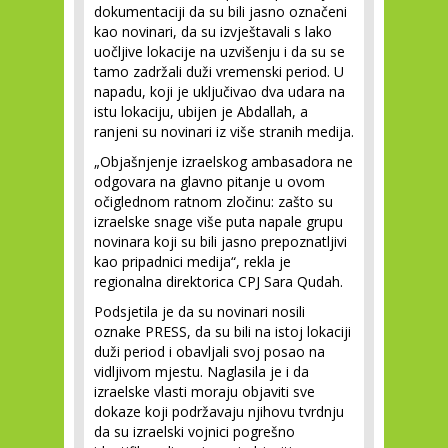
dokumentaciji da su bili jasno označeni
kao novinari, da su izvještavali s lako
uočljive lokacije na uzvišenju i da su se
tamo zadržali duži vremenski period. U
napadu, koji je uključivao dva udara na
istu lokaciju, ubijen je Abdallah, a
ranjeni su novinari iz više stranih medija.
„Objašnjenje izraelskog ambasadora ne
odgovara na glavno pitanje u ovom
očiglednom ratnom zločinu: zašto su
izraelske snage više puta napale grupu
novinara koji su bili jasno prepoznatljivi
kao pripadnici medija“, rekla je
regionalna direktorica CPJ Sara Qudah.
Podsjetila je da su novinari nosili
oznake PRESS, da su bili na istoj lokaciji
duži period i obavljali svoj posao na
vidljivom mjestu. Naglasila je i da
izraelske vlasti moraju objaviti sve
dokaze koji podržavaju njihovu tvrdnju
da su izraelski vojnici pogrešno