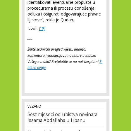
identifikovati eventualne propuste u
procedurama ili procesu donošenja
odluka i osigurati odgovarajuće pravne
lijekove“, rekla je Qudah.
Izvor:
CPJ
___
Želite sedmični pregled vijesti, analiza,
komentara i edukacija za novinare u inboxu
Vašeg e-maila? Pretplatite se na naš besplatni
E-
bilten ovdje
.
VEZANO
Šest mjeseci od ubistva novinara
Issama Abdallaha u Libanu