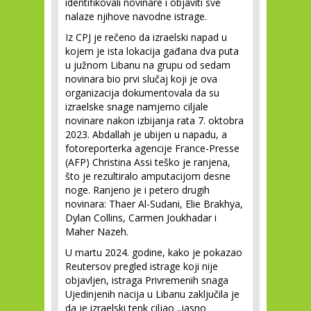
identifikovali novinare i objaviti sve
nalaze njihove navodne istrage.
Iz CPJ je rečeno da izraelski napad u
kojem je ista lokacija gađana dva puta
u južnom Libanu na grupu od sedam
novinara bio prvi slučaj koji je ova
organizacija dokumentovala da su
izraelske snage namjerno ciljale
novinare nakon izbijanja rata 7. oktobra
2023. Abdallah je ubijen u napadu, a
fotoreporterka agencije France-Presse
(AFP) Christina Assi teško je ranjena,
što je rezultiralo amputacijom desne
noge. Ranjeno je i petero drugih
novinara: Thaer Al-Sudani, Elie Brakhya,
Dylan Collins, Carmen Joukhadar i
Maher Nazeh.
U martu 2024. godine, kako je pokazao
Reutersov pregled istrage koji nije
objavljen, istraga Privremenih snaga
Ujedinjenih nacija u Libanu zaključila je
da je izraelski tenk ciljao „jasno