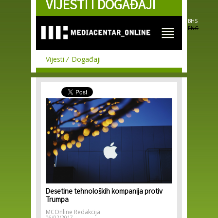
VIJESTI I DOGAĐAJI
Skip to
main
content
BHS
ENG
Vijesti
Događaji
Desetine tehnoloških kompanija protiv
Trumpa
MCOnline Redakcija
06/02/2017