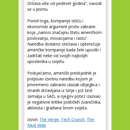
Država više od pedeset godina“, navodi
se u pismu.
Pored toga, kompanije ističu i
ekonomski argument protiv zabrane
koja „nanosi značajnu štetu američkom
poslovanju, inovacijama i rastu“.
Naredba dodatno otežava i opterećuje
američke kompanije kada žele uposliti i
zadržati neke od svojih najboljih
uposlenika u svijetu.
Podsjećamo, američki predsjednik je
potpisao izvršnu naredbu kojom je
privremeno zabranio ulazak izbjeglica i
stranih državljana iz Sirije i još šest
zemalja u SAD, a njegov potez izazvao
je negativne kritike političkih zvaničnika,
aktivista i građana širom svijeta.
Izvori:
The Verge
,
Tech Crunch
,
The
Next Web