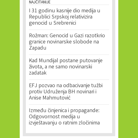
NAJČITANIJE
I 31 godinu kasnije dio medija u
Republici Srpskoj relativizira
genocid u Srebrenici
Rožman: Genocid u Gazi razotkrio
granice novinarske slobode na
Zapadu
Kad Mundijal postane putovanje
života, a ne samo novinarski
zadatak
EFJ pozvao na odbacivanje tužbi
protiv Udruženja BH novinari i
Anise Mahmutović
Između činjenica i propagande:
Odgovornost medija u
izvještavanju o ratnim zločinima