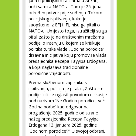
juna u policijskim racijama u Ankari,
uoči samita NATO-a. Taru je 25. juna
određen pritvor prije suđenja. Tokom
policijskog ispitivanja, kako je
saopšteno iz EFJ i IFJ, nisu ga pitali o
NATO-u. Umjesto toga, istražitelji su ga
pitali zašto je na društvenim mrežama
podijelio intervju u kojem se kritikuje
politika turske vlade „Godina porodice“,
državna inicijativa koju promoviše vlada
predsjednika Recepa Tayyipa Erdogana,
a koja naglašava tradicionalne
porodične vrijednosti.
Prema službenom zapisniku s
ispitivanja, policija je pitala: „Zašto ste
podijelili ili se oglasili povodom diskusije
pod nazivom 'Ne Godina porodice, već
Godina borbe' kao odgovor na
proglašenje 2025. godine od strane
našeg predsjednika Recepa Tayyipa
Erdogana 13. januara 2025. godine
'Godinom porodice'?“ U svojoj odbrani,