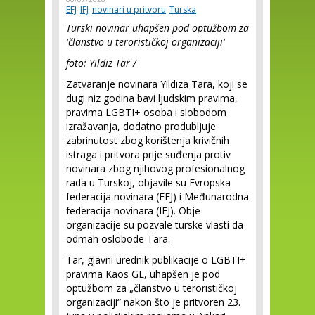
EFJ
IFJ
novinari u pritvoru
Turska
Turski novinar uhapšen pod optužbom za
'članstvo u terorističkoj organizaciji'
foto: Yıldız Tar /
Zatvaranje novinara Yıldıza Tara, koji se
dugi niz godina bavi ljudskim pravima,
pravima LGBTI+ osoba i slobodom
izražavanja, dodatno produbljuje
zabrinutost zbog korištenja krivičnih
istraga i pritvora prije suđenja protiv
novinara zbog njihovog profesionalnog
rada u Turskoj, objavile su Evropska
federacija novinara (EFJ) i Međunarodna
federacija novinara (IFJ). Obje
organizacije su pozvale turske vlasti da
odmah oslobode Tara.
Tar, glavni urednik publikacije o LGBTI+
pravima Kaos GL, uhapšen je pod
optužbom za „članstvo u terorističkoj
organizaciji“ nakon što je pritvoren 23.