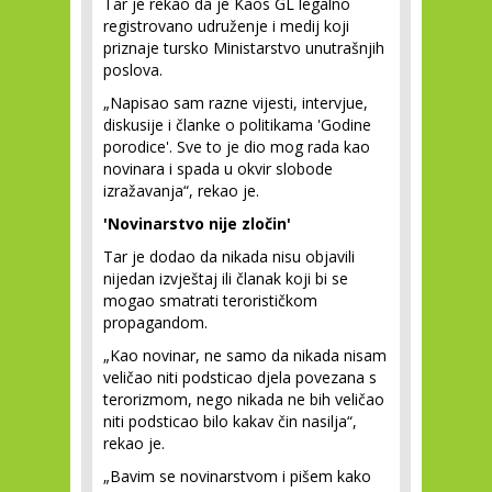
Tar je rekao da je Kaos GL legalno
registrovano udruženje i medij koji
priznaje tursko Ministarstvo unutrašnjih
poslova.
„Napisao sam razne vijesti, intervjue,
diskusije i članke o politikama 'Godine
porodice'. Sve to je dio mog rada kao
novinara i spada u okvir slobode
izražavanja“, rekao je.
'Novinarstvo nije zločin'
Tar je dodao da nikada nisu objavili
nijedan izvještaj ili članak koji bi se
mogao smatrati terorističkom
propagandom.
„Kao novinar, ne samo da nikada nisam
veličao niti podsticao djela povezana s
terorizmom, nego nikada ne bih veličao
niti podsticao bilo kakav čin nasilja“,
rekao je.
„Bavim se novinarstvom i pišem kako