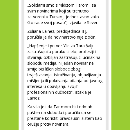
„Solidarni smo s Yıldızom Tarom i sa
svim novinarima koji su trenutno
zatvoreni u Turskoj, jednostavno zato
što rade svoj posao“, izjavila je Sever.
Zuliana Lainez, predsjednica IFJ,
poručila je da novinarstvo nije zločin.
„Hapšenje i pritvor Yıldıza Tara šalju
zastrašujuću poruku cijeloj profesiji i
stvaraju ozbiljan zastrašujući učinak na
slobodu medija. Nijedan novinar ne
smije biti lišen slobode zbog
izvještavanja, istraživanja, objavljivanja
mišljenja ili pokrivanja pitanja od javnog
interesa u obavljanju svojih
profesionalnih dužnosti“, istakla je
Lainez.
Kazala je i da Tar mora biti odmah
pušten na slobodu i poručila da se
prestane koristiti pravosudni sistem kao
oružje protiv novinara.