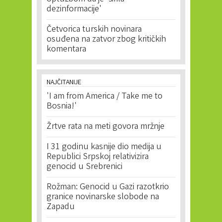
dezinformacije'
Četvorica turskih novinara
osuđena na zatvor zbog kritičkih
komentara
NAJČITANIJE
'I am from America / Take me to
Bosnia!'
Žrtve rata na meti govora mržnje
I 31 godinu kasnije dio medija u
Republici Srpskoj relativizira
genocid u Srebrenici
Rožman: Genocid u Gazi razotkrio
granice novinarske slobode na
Zapadu