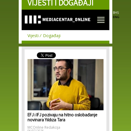
VIJESTI I DOGAĐAJI
Skip to
main
content
BHS
ENG
Vijesti
Događaji
EFJ i IFJ pozivaju na hitno oslobađanje
novinara Yıldıza Tara
MCOnline Redakcija
06/07/2026