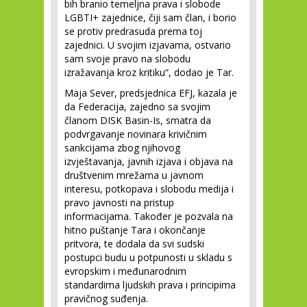
bih branio temeljna prava i slobode
LGBTI+ zajednice, čiji sam član, i borio
se protiv predrasuda prema toj
zajednici. U svojim izjavama, ostvario
sam svoje pravo na slobodu
izražavanja kroz kritiku“, dodao je Tar.
Maja Sever, predsjednica EFJ, kazala je
da Federacija, zajedno sa svojim
članom DISK Basin-Is, smatra da
podvrgavanje novinara krivičnim
sankcijama zbog njihovog
izvještavanja, javnih izjava i objava na
društvenim mrežama u javnom
interesu, potkopava i slobodu medija i
pravo javnosti na pristup
informacijama. Također je pozvala na
hitno puštanje Tara i okončanje
pritvora, te dodala da svi sudski
postupci budu u potpunosti u skladu s
evropskim i međunarodnim
standardima ljudskih prava i principima
pravičnog suđenja.