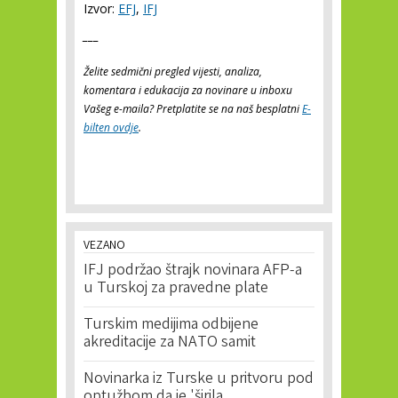
Izvor:
EFJ
,
IFJ
___
Želite sedmični pregled vijesti, analiza,
komentara i edukacija za novinare u inboxu
Vašeg e-maila? Pretplatite se na naš besplatni
E-
bilten ovdje
.
VEZANO
IFJ podržao štrajk novinara AFP-a
u Turskoj za pravedne plate
Turskim medijima odbijene
akreditacije za NATO samit
Novinarka iz Turske u pritvoru pod
optužbom da je 'širila