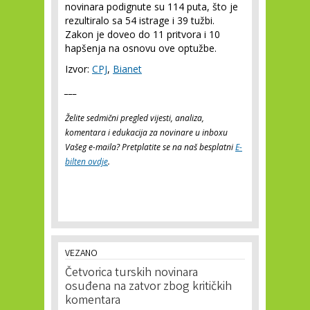
novinara podignute su 114 puta, što je
rezultiralo sa 54 istrage i 39 tužbi.
Zakon je doveo do 11 pritvora i 10
hapšenja na osnovu ove optužbe.
Izvor:
CPJ
,
Bianet
___
Želite sedmični pregled vijesti, analiza,
komentara i edukacija za novinare u inboxu
Vašeg e-maila? Pretplatite se na naš besplatni
E-
bilten ovdje
.
VEZANO
Četvorica turskih novinara
osuđena na zatvor zbog kritičkih
komentara