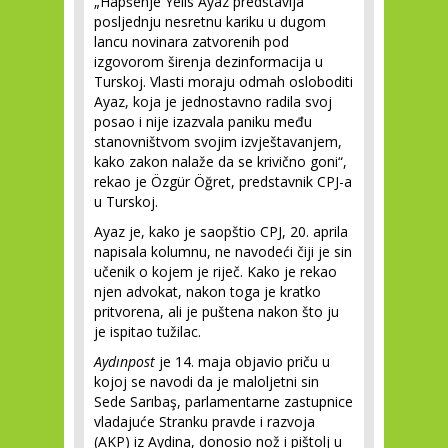
„Hapšenje Yelis Ayaz predstavlja
posljednju nesretnu kariku u dugom
lancu novinara zatvorenih pod
izgovorom širenja dezinformacija u
Turskoj. Vlasti moraju odmah osloboditi
Ayaz, koja je jednostavno radila svoj
posao i nije izazvala paniku među
stanovništvom svojim izvještavanjem,
kako zakon nalaže da se krivično goni“,
rekao je Özgür Öğret, predstavnik CPJ-a
u Turskoj.
Ayaz je, kako je saopštio CPJ, 20. aprila
napisala kolumnu, ne navodeći čiji je sin
učenik o kojem je riječ. Kako je rekao
njen advokat, nakon toga je kratko
pritvorena, ali je puštena nakon što ju
je ispitao tužilac.
Aydınpost
je 14. maja objavio priču u
kojoj se navodi da je maloljetni sin
Sede Sarıbaş, parlamentarne zastupnice
vladajuće Stranku pravde i razvoja
(AKP) iz Aydina, donosio nož i pištolj u