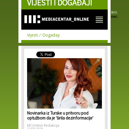
VIJESTI I DOGAĐAJI
Skip to
main
content
BHS
ENG
Vijesti
Događaji
Novinarka iz Turske u pritvoru pod
optužbom da je 'širila dezinformacije'
MCOnline Redakcija
21/05/2026