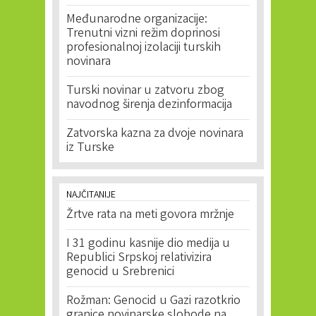
Međunarodne organizacije:
Trenutni vizni režim doprinosi
profesionalnoj izolaciji turskih
novinara
Turski novinar u zatvoru zbog
navodnog širenja dezinformacija
Zatvorska kazna za dvoje novinara
iz Turske
NAJČITANIJE
Žrtve rata na meti govora mržnje
I 31 godinu kasnije dio medija u
Republici Srpskoj relativizira
genocid u Srebrenici
Rožman: Genocid u Gazi razotkrio
granice novinarske slobode na