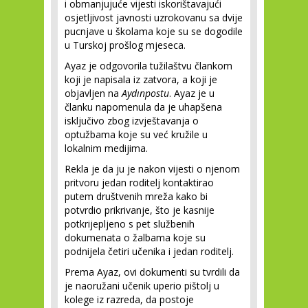
i obmanjujuće vijesti iskorištavajući
osjetljivost javnosti uzrokovanu sa dvije
pucnjave u školama koje su se dogodile
u Turskoj prošlog mjeseca.
Ayaz je odgovorila tužilaštvu člankom
koji je napisala iz zatvora, a koji je
objavljen na
Aydınpostu
. Ayaz je u
članku napomenula da je uhapšena
isključivo zbog izvještavanja o
optužbama koje su već kružile u
lokalnim medijima.
Rekla je da ju je nakon vijesti o njenom
pritvoru jedan roditelj kontaktirao
putem društvenih mreža kako bi
potvrdio prikrivanje, što je kasnije
potkrijepljeno s pet službenih
dokumenata o žalbama koje su
podnijela četiri učenika i jedan roditelj.
Prema Ayaz, ovi dokumenti su tvrdili da
je naoružani učenik uperio pištolj u
kolege iz razreda, da postoje