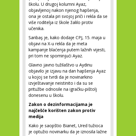
školu. U drugoj kolumni Ayaz,
objavljenoj nakon njenog hapšenja,
ona je ostala pri svojoj priči i rekla da se
više roditelja iz škole žalilo protiv
učenika.
Sarıbaş je, kako dodaje CPJ, 15. maja u
objavi na X-u rekla da je meta
kampanje blaćenja putem lažnih vijesti,
pri tom ne spominjući Ayaz.
Glavno javno tužilaštvo u Aydinu
objavilo je izjavu na dan hapšenja Ayaz
u kojoj se tvrdi da je novinarkino
izvještavanje neistinito i da su se
pritužbe odnosile na igračku-pištolj
donesenu u školu.
Zakon o dezinformacijama je
najčešće korišten zakon protiv
medija
Kako je saopštio Bianet, Ured tužioca
je optužio novinarku da je iznosila lažne