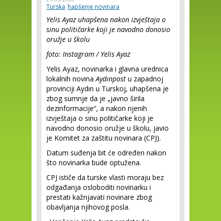
Turska
hapšenje novinara
Yelis Ayaz uhapšena nakon izvještaja o
sinu političarke koji je navodno donosio
oružje u školu
foto: Instagram / Yelis Ayaz
Yelis Ayaz, novinarka i glavna urednica
lokalnih novina
Aydınpost
u zapadnoj
provinciji Aydın u Turskoj, uhapšena je
zbog sumnje da je „javno širila
dezinformacije“, a nakon njenih
izvještaja o sinu političarke koji je
navodno donosio oružje u školu, javio
je Komitet za zaštitu novinara (CPJ).
Datum suđenja bit će određen nakon
što novinarka bude optužena.
CPJ ističe da turske vlasti moraju bez
odgađanja osloboditi novinarku i
prestati kažnjavati novinare zbog
obavljanja njihovog posla.