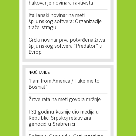
hakovanje novinara i aktivista
Italijanski novinar na meti
špijunskog softvera: Organizacije
traže istragu
Grčki novinar prva potvrđena žrtva
špijunskog softvera “Predator” u
Evropi
NAJČITANIJE
'I am from America / Take me to
Bosnia!'
Žrtve rata na meti govora mržnje
I 31 godinu kasnije dio medija u
Republici Srpskoj relativizira
genocid u Srebrenici