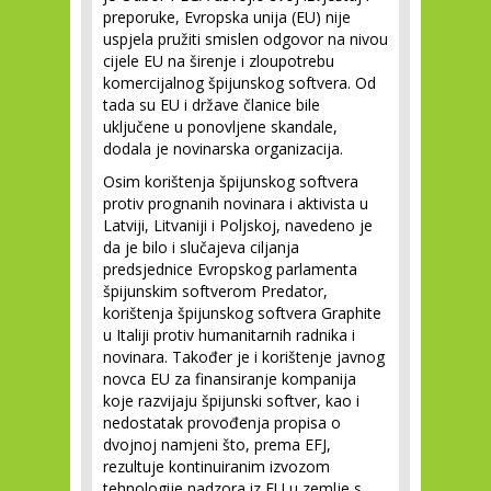
preporuke, Evropska unija (EU) nije
uspjela pružiti smislen odgovor na nivou
cijele EU na širenje i zloupotrebu
komercijalnog špijunskog softvera. Od
tada su EU i države članice bile
uključene u ponovljene skandale,
dodala je novinarska organizacija.
Osim korištenja špijunskog softvera
protiv prognanih novinara i aktivista u
Latviji, Litvaniji i Poljskoj, navedeno je
da je bilo i slučajeva ciljanja
predsjednice Evropskog parlamenta
špijunskim softverom Predator,
korištenja špijunskog softvera Graphite
u Italiji protiv humanitarnih radnika i
novinara. Također je i korištenje javnog
novca EU za finansiranje kompanija
koje razvijaju špijunski softver, kao i
nedostatak provođenja propisa o
dvojnoj namjeni što, prema EFJ,
rezultuje kontinuiranim izvozom
tehnologije nadzora iz EU u zemlje s