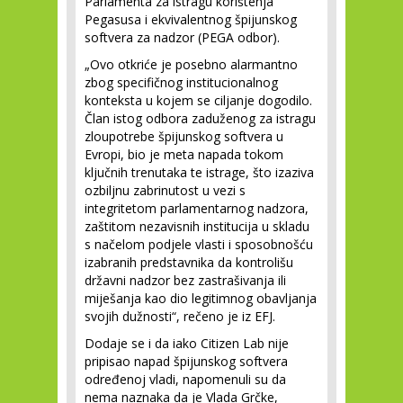
Parlamenta za istragu korištenja
Pegasusa i ekvivalentnog špijunskog
softvera za nadzor (PEGA odbor).
„Ovo otkriće je posebno alarmantno
zbog specifičnog institucionalnog
konteksta u kojem se ciljanje dogodilo.
Član istog odbora zaduženog za istragu
zloupotrebe špijunskog softvera u
Evropi, bio je meta napada tokom
ključnih trenutaka te istrage, što izaziva
ozbiljnu zabrinutost u vezi s
integritetom parlamentarnog nadzora,
zaštitom nezavisnih institucija u skladu
s načelom podjele vlasti i sposobnošću
izabranih predstavnika da kontrolišu
državni nadzor bez zastrašivanja ili
miješanja kao dio legitimnog obavljanja
svojih dužnosti“, rečeno je iz EFJ.
Dodaje se i da iako Citizen Lab nije
pripisao napad špijunskog softvera
određenoj vladi, napomenuli su da
nema naznaka da je Vlada Grčke,