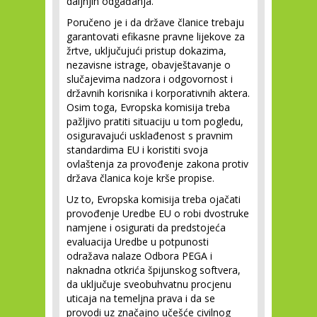
daljnjih odgađanja.
Poručeno je i da države članice trebaju
garantovati efikasne pravne lijekove za
žrtve, uključujući pristup dokazima,
nezavisne istrage, obavještavanje o
slučajevima nadzora i odgovornost i
državnih korisnika i korporativnih aktera.
Osim toga, Evropska komisija treba
pažljivo pratiti situaciju u tom pogledu,
osiguravajući usklađenost s pravnim
standardima EU i koristiti svoja
ovlaštenja za provođenje zakona protiv
država članica koje krše propise.
Uz to, Evropska komisija treba ojačati
provođenje Uredbe EU o robi dvostruke
namjene i osigurati da predstojeća
evaluacija Uredbe u potpunosti
odražava nalaze Odbora PEGA i
naknadna otkrića špijunskog softvera,
da uključuje sveobuhvatnu procjenu
uticaja na temeljna prava i da se
provodi uz značajno učešće civilnog