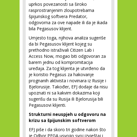
uprkos povezanosti sa široko
rasprostranjenim zloupotrebama
špijunskog softvera Predator,
odgovorna za ove napade ili da je ikada
bila Pegasusov klijent.
Umjesto toga, njihova analiza sugeriše
da bi Pegasusov klijent kojeg su
prethodno istraživali Citizen Lab i
Access Now, mogao biti odgovoran za
barem jednu od kompromitacija
uređaja. Za tog klijenta je utvrđeno da
je koristio Pegasus za hakovanje
prognanih aktivista i novinara iz Rusije i
Bjelorusije. Također, EFJ dodaje da nisu
upoznati ni sa kakvim dokazima koji
sugerišu da su Rusija ili Bjelorusija bili
Pegasusovi klijenti.
Strukturni neuspjeh u odgovoru na
krizu sa špijunskim softverom
EFJ piše i da skoro tri godine nakon što
je Odbor PEGA usvojio svoj izvještaj i