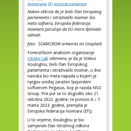
špijuniranje
EFJ
evropski parlament
Nakon otkrića da je bivši član Evropskog
parlamenta i istraživački novinar bio
meta softvera, Evropska federacija
novinara poručuje da EU mora djelovati
odmah
foto: SCARECROW artworks on Unsplash
Forenzičkom analizom organizacije
Citizen Lab
otkriveno je da je Stelios
Kouloglou, bivši član Evropskog
parlamenta i istraživački novinar, u dva
navrata bio meta napada u kojem je
njegov uređaj zaražen špijunskim
softverom Pegasus, koji je razvila NSO
Group. Prvi put se to dogodilo oko 21.
oktobra 2022. godine, te ponovo 6. i 7.
marta 2023. godine, prenijela je
Evropska federacija novinara (EFJ).
U to vrijeme, Kouloglou je bio
zamjenski član Istražnog odbora