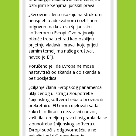
ozbiljnim kršenjima ljudskih prava.
„Svi ovi incidenti ukazuju na strukturni
neuspjeh u adekvatnom i ozbiljnom
odgovoru na krizu sa špijunskim
softverom u Evropi. Ovo najnovije
otkriće treba tretirati kao ozbiljnu
prijetnju vladavini prava, koje prijeti
samim temeljima našeg društva“,
naveo je EFJ.
Poručeno je i da Evropa ne može
nastaviti ići od skandala do skandala
bez posljedica.
„Ciljanje člana Evropskog parlamenta
uključenog u istragu zloupotrebe
špijunskog softvera trebalo bi označiti
prekretnicu. EU mora djelovati sada
kako bi odbranila nezavisni nadzor,
zaštitila temeljna prava i osigurala da se
zloupotreba špijunskog softvera u
Evropi suoči s odgovornošću, a ne
nekažnjivošću“, navedeno je.