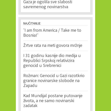
Gaza je ogolila sve slabosti
savremenog novinarstva
NAJČITANIJE
'I am from America / Take me to
Bosnia!'
Žrtve rata na meti govora mržnje
I 31 godinu kasnije dio medija u
Republici Srpskoj relativizira
genocid u Srebrenici
Rožman: Genocid u Gazi razotkrio
granice novinarske slobode na
Zapadu
Kad Mundijal postane putovanje
života, a ne samo novinarski
zadatak