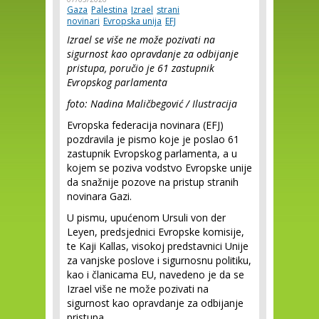
Gaza
Palestina
Izrael
strani
novinari
Evropska unija
EFJ
Izrael se više ne može pozivati ​​na
sigurnost kao opravdanje za odbijanje
pristupa, poručio je 61 zastupnik
Evropskog parlamenta
foto: Nadina Maličbegović / Ilustracija
Evropska federacija novinara (EFJ)
pozdravila je pismo koje je poslao 61
zastupnik Evropskog parlamenta, a u
kojem se poziva vodstvo Evropske unije
da snažnije pozove na pristup stranih
novinara Gazi.
U pismu, upućenom Ursuli von der
Leyen, predsjednici Evropske komisije,
te Kaji Kallas, visokoj predstavnici Unije
za vanjske poslove i sigurnosnu politiku,
kao i članicama EU, navedeno je da se
Izrael više ne može pozivati ​​na
sigurnost kao opravdanje za odbijanje
pristupa.