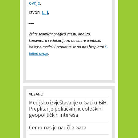
ovdje
.
Izvori:
EFJ
,
___
Želite sedmični pregled vijesti, analiza,
komentara i edukacija za novinare u inboxu
Vašeg e-maila? Pretplatite se na naš besplatni
E-
bilten ovdje
.
VEZANO
Medijsko izvještavanje o Gazi u BiH:
Preplitanje političkih, ideoloških i
geopolitičkih interesa
Čemu nas je naučila Gaza