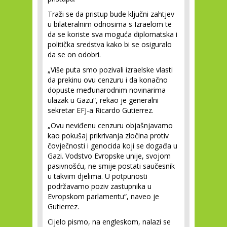
Traži se da pristup bude ključni zahtjev
u bilateralnim odnosima s Izraelom te
da se koriste sva moguća diplomatska i
politička sredstva kako bi se osiguralo
da se on odobri.
„Više puta smo pozivali izraelske vlasti
da prekinu ovu cenzuru i da konačno
dopuste međunarodnim novinarima
ulazak u Gazu“, rekao je generalni
sekretar EFJ-a Ricardo Gutierrez.
„Ovu neviđenu cenzuru objašnjavamo
kao pokušaj prikrivanja zločina protiv
čovječnosti i genocida koji se događa u
Gazi. Vodstvo Evropske unije, svojom
pasivnošću, ne smije postati saučesnik
u takvim djelima. U potpunosti
podržavamo poziv zastupnika u
Evropskom parlamentu“, naveo je
Gutierrez.
Cijelo pismo, na engleskom, nalazi se