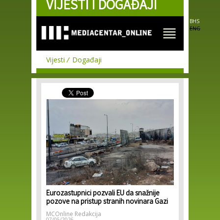
VIJESTI I DOGAĐAJI
Skip to
main
content
BHS
ENG
Vijesti
Događaji
Eurozastupnici pozvali EU da snažnije
pozove na pristup stranih novinara Gazi
MCOnline Redakcija
07/05/2026