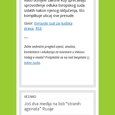
vlasti donijele zakone koji sprečavaju
sprovođenje odluka Evropskog suda
izdatih nakon njenog isključenja, što
komplikuje uticaj ove presude.
Izvor:
Evropski sud za ljudska
prava
,
RSE
___
Želite sedmični pregled vijesti, analiza,
komentara i edukacija za novinare u Inboxu
Vašeg e-maila? Pretplatite se na naš besplatni
E-
bilten ovdje
.
VEZANO
Još dva medija na listi “stranih
agenata” Rusije