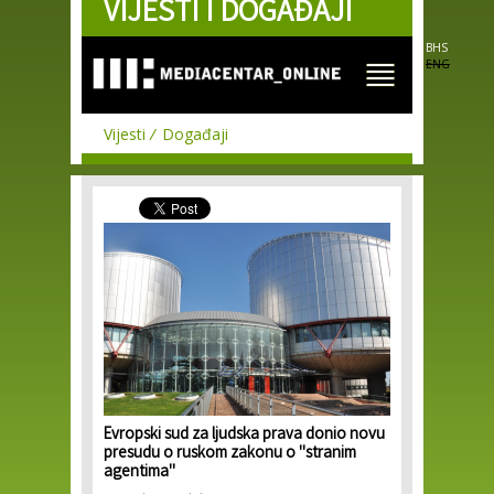
VIJESTI I DOGAĐAJI
Skip to
main
content
BHS
ENG
Vijesti
Događaji
Evropski sud za ljudska prava donio novu
presudu o ruskom zakonu o ''stranim
agentima''