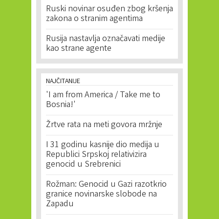
Ruski novinar osuđen zbog kršenja
zakona o stranim agentima
Rusija nastavlja označavati medije
kao strane agente
NAJČITANIJE
'I am from America / Take me to
Bosnia!'
Žrtve rata na meti govora mržnje
I 31 godinu kasnije dio medija u
Republici Srpskoj relativizira
genocid u Srebrenici
Rožman: Genocid u Gazi razotkrio
granice novinarske slobode na
Zapadu