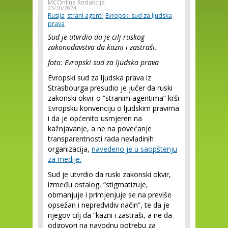
MCOnline Redakcija
23/10/2024
Rusija
strani agenti
Evropski sud za ljudska
prava
Sud je utvrdio da je cilj ruskog
zakonodavstva da kazni i zastraši.
foto: Evropski sud za ljudska prava
Evropski sud za ljudska prava iz
Strasbourga presudio je jučer da ruski
zakonski okvir o “stranim agentima” krši
Evropsku konvenciju o ljudskim pravima
i da je općenito usmjeren na
kažnjavanje, a ne na povećanje
transparentnosti rada nevladinih
organizacija,
navedeno je u saopštenju
za medije.
Sud je utvrdio da ruski zakonski okvir,
između ostalog, “stigmatizuje,
obmanjuje i primjenjuje se na previše
opsežan i nepredvidiv način”, te da je
njegov cilj da “kazni i zastraši, a ne da
odgovori na navodnu potrebu za