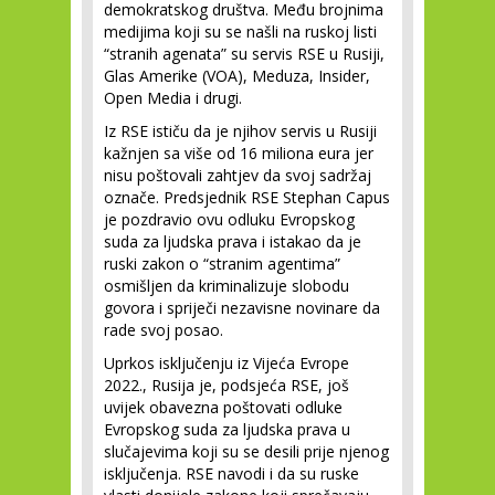
demokratskog društva. Među brojnima
medijima koji su se našli na ruskoj listi
“stranih agenata” su servis RSE u Rusiji,
Glas Amerike (VOA), Meduza, Insider,
Open Media i drugi.
Iz RSE ističu da je njihov servis u Rusiji
kažnjen sa više od 16 miliona eura jer
nisu poštovali zahtjev da svoj sadržaj
označe. Predsjednik RSE Stephan Capus
je pozdravio ovu odluku Evropskog
suda za ljudska prava i istakao da je
ruski zakon o “stranim agentima”
osmišljen da kriminalizuje slobodu
govora i spriječi nezavisne novinare da
rade svoj posao.
Uprkos isključenju iz Vijeća Evrope
2022., Rusija je, podsjeća RSE, još
uvijek obavezna poštovati odluke
Evropskog suda za ljudska prava u
slučajevima koji su se desili prije njenog
isključenja. RSE navodi i da su ruske