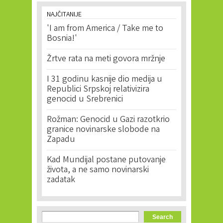
NAJČITANIJE
'I am from America / Take me to
Bosnia!'
Žrtve rata na meti govora mržnje
I 31 godinu kasnije dio medija u
Republici Srpskoj relativizira
genocid u Srebrenici
Rožman: Genocid u Gazi razotkrio
granice novinarske slobode na
Zapadu
Kad Mundijal postane putovanje
života, a ne samo novinarski
zadatak
Search form
Search