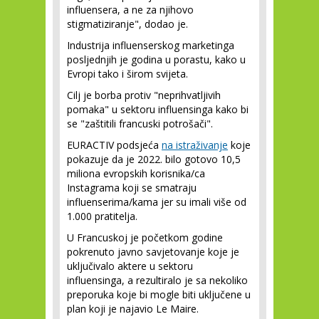
influensera, a ne za njihovo
stigmatiziranje", dodao je.
Industrija influenserskog marketinga
posljednjih je godina u porastu, kako u
Evropi tako i širom svijeta.
Cilj je borba protiv "neprihvatljivih
pomaka" u sektoru influensinga kako bi
se "zaštitili francuski potrošači".
EURACTIV podsjeća
na istraživanje
koje
pokazuje da je 2022. bilo gotovo 10,5
miliona evropskih korisnika/ca
Instagrama koji se smatraju
influenserima/kama jer su imali više od
1.000 pratitelja.
U Francuskoj je početkom godine
pokrenuto javno savjetovanje koje je
uključivalo aktere u sektoru
influensinga, a rezultiralo je sa nekoliko
preporuka koje bi mogle biti uključene u
plan koji je najavio Le Maire.