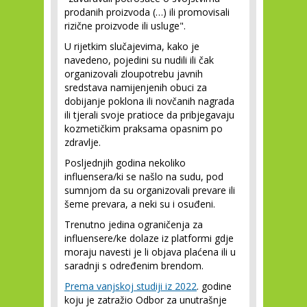
prodanih proizvoda (…) ili promovisali
rizične proizvode ili usluge".
U rijetkim slučajevima, kako je
navedeno, pojedini su nudili ili čak
organizovali zloupotrebu javnih
sredstava namijenjenih obuci za
dobijanje poklona ili novčanih nagrada
ili tjerali svoje pratioce da pribjegavaju
kozmetičkim praksama opasnim po
zdravlje.
Posljednjih godina nekoliko
influensera/ki se našlo na sudu, pod
sumnjom da su organizovali prevare ili
šeme prevara, a neki su i osuđeni.
Trenutno jedina ograničenja za
influensere/ke dolaze iz platformi gdje
moraju navesti je li objava plaćena ili u
saradnji s određenim brendom.
Prema vanjskoj studiji iz 2022
. godine
koju je zatražio Odbor za unutrašnje