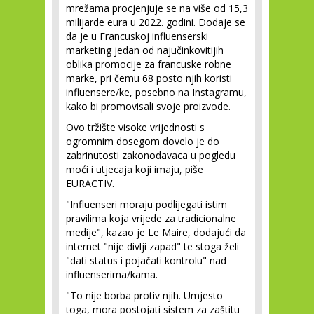
mrežama procjenjuje se na više od 15,3
milijarde eura u 2022. godini. Dodaje se
da je u Francuskoj influenserski
marketing jedan od najučinkovitijih
oblika promocije za francuske robne
marke, pri čemu 68 posto njih koristi
influensere/ke, posebno na Instagramu,
kako bi promovisali svoje proizvode.
Ovo tržište visoke vrijednosti s
ogromnim dosegom dovelo je do
zabrinutosti zakonodavaca u pogledu
moći i utjecaja koji imaju, piše
EURACTIV.
"Influenseri moraju podlijegati istim
pravilima koja vrijede za tradicionalne
medije", kazao je Le Maire, dodajući da
internet "nije divlji zapad" te stoga želi
"dati status i pojačati kontrolu" nad
influenserima/kama.
"To nije borba protiv njih. Umjesto
toga, mora postojati sistem za zaštitu