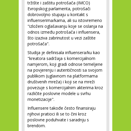
tržište i zaštitu potrošača (IMCO)
Evropskog parlamenta, potrošači
dobrovoljno stupaju u kontakt s
influenserima/kama, ali su istovremeno
"izloženi oglašavanju koje se oslanja na
odnos između potrošača i influensera,
što izaziva zabrinutost u vezi zaštite
potrošača".
Studija je definisala influensera/ku kao
"kreatora sadržaja s komercijalnom
namjerom, koji gradi odnose temeljene
na povjerenju i autentičnosti sa svojom
publikom (uglavnom na platformama
društvenih mreža) i koji se na mreži
povezuje s komercijalnim akterima kroz
različite poslovne modele u svrhu
monetizacije".
Influensere takođe često finansiraju
njihovi pratioci ili se to čini kroz
poslovne poduhvate i saradnju s
brendom.