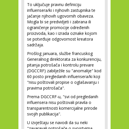
To uključuje pravnu definiciju
influensera/ki i njihovih zastupnika te
jačanje njihovih ugovornih obaveza.
Mogla bi se predvidjeti i zabrana ili
ograničenje promocije određenih
proizvoda, kao i izrada oznake kojom
se potvrđuje odgovornost kreatora
sadržaja.
Prošlog januara, službe francuskog
Generalnog direktorata za konkurenciju,
pitanja potrošača i kontrolu prevare
(DGCCRF) zabilježile su "anomalije" kod
60 posto pregledanih influensera/ki koji
"nisu poštovali propise o oglašavanju i
pravima potrošača".
Prema DGCCRF-u, "svi od pregledanih
influensera nisu poštovali pravila o
transparentnosti komercijalne prirode
svojih publikacija".
U izvještaju se navodi da su neki
"zavaravali potrošače o svojstvima