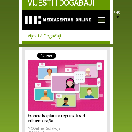
VIJESTI I DOGAĐAJI
Skip to
main
content
BHS
ENG
Vijesti
Događaji
Francuska planira regulisati rad
influensera/ki
MCOnline Redakcija
16/03/2023