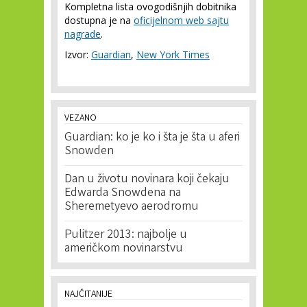
Kompletna lista ovogodišnjih dobitnika
dostupna je na
oficijelnom web sajtu
nagrade
.
Izvor:
Guardian
,
New York Times
VEZANO
Guardian: ko je ko i šta je šta u aferi
Snowden
Dan u životu novinara koji čekaju
Edwarda Snowdena na
Sheremetyevo aerodromu
Pulitzer 2013: najbolje u
američkom novinarstvu
NAJČITANIJE