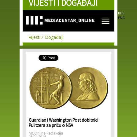
VIJESTI I DOGAĐAJI
Skip to
main
content
BHS
ENG
Vijesti
Događaji
Guardian i Washington Post dobitnici
Pulitzera za priču o NSA
MCOnline Redakcija
15/04/2014