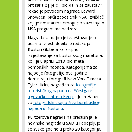
pritisaka čiji je cilj bio da ih se zaustavi",
rekao je povodom nagrade Edward
Snowden, bivši zaposlenik NSA i zviždač
koji je novinarima omogućio saznanja o
NSA programima nadzora.
Nagradu za najbolje izvještavanje o
udarnoj vijesti dobila je redakcija
Boston Globe-a za isrcpno
izvještavanje sa bostonskog maratona,
koji je u aprilu 2013. bio meta
bombaških napada. Kategorijama za
najbolje fotografije ove godine
dominiraju fotografi New York Timesa -
Tyler Hicks, nagrađen za
fotografije
terorističkog napada na Westgate
trgovački centar u Keniji
, i Josh Haner,
za
fotografski esej o žrtvi bombaškog
napada u Bostonu
.
Pulitzerova nagrada najprestižnija je
novinska nagrada u SAD-u i dodjeljuje
se svake godine u preko 20 kategorija.