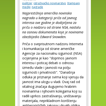
pulitzer
istraživačko novinarstvo
štampani
mediji
nagrade
Najprestižnija američka novinska
nagrada u kategoriji priča od javnog
interesa ove godine je dodijeljena za
priču o nadzoru od strane NSA, nastalu
na osnovu dokumenata koje je novinama
obezbijedio Edward Snowden.
Priča o sveprisutnom nadzoru Interneta
i komunikacija od strane američke
Agencije za nacionalnu sigurnost (NSA)
ocijenjena je kao "doprinos javnom
interesu i poticaj debati o odnosu
između vlade i javnosti na polju
sigurnosti i privatnosti". "Današnja
odluka je priznanje svima koji vjeruju da
javnost ima ulogu u vladi. Ovaj rad od
vitalnog značaja dugujemo hrabrim
novinarima i njihovim kolegama koji su
radili uprkos zastrašivanju, uništavanju
materijala, neprikladnom korištenju
antiterorističkih zakona i drugih oblika