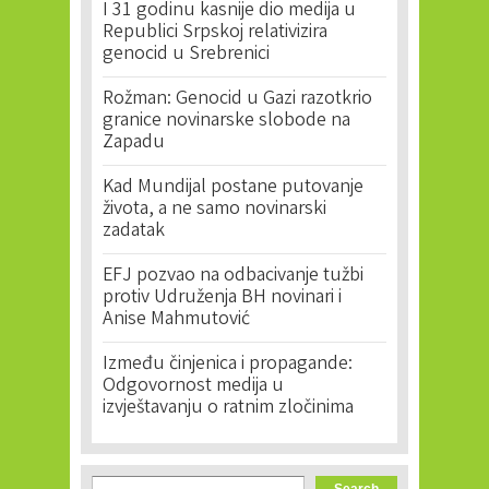
I 31 godinu kasnije dio medija u
Republici Srpskoj relativizira
genocid u Srebrenici
Rožman: Genocid u Gazi razotkrio
granice novinarske slobode na
Zapadu
Kad Mundijal postane putovanje
života, a ne samo novinarski
zadatak
EFJ pozvao na odbacivanje tužbi
protiv Udruženja BH novinari i
Anise Mahmutović
Između činjenica i propagande:
Odgovornost medija u
izvještavanju o ratnim zločinima
Search