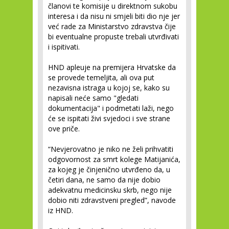
članovi te komisije u direktnom sukobu
interesa i da nisu ni smjeli biti dio nje jer
već rade za Ministarstvo zdravstva čije
bi eventualne propuste trebali utvrđivati
i ispitivati.
HND apleuje na premijera Hrvatske da
se provede temeljita, ali ova put
nezavisna istraga u kojoj se, kako su
napisali neće samo "gledati
dokumentacija" i podmetati laži, nego
će se ispitati živi svjedoci i sve strane
ove priče.
“Nevjerovatno je niko ne želi prihvatiti
odgovornost za smrt kolege Matijanića,
za kojeg je činjenično utvrđeno da, u
četiri dana, ne samo da nije dobio
adekvatnu medicinsku skrb, nego nije
dobio niti zdravstveni pregled”, navode
iz HND.