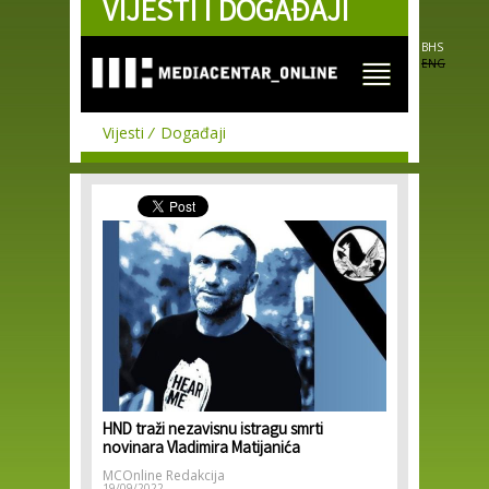
VIJESTI I DOGAĐAJI
Skip to
main
content
BHS
ENG
Vijesti
Događaji
HND traži nezavisnu istragu smrti
novinara Vladimira Matijanića
MCOnline Redakcija
19/09/2022