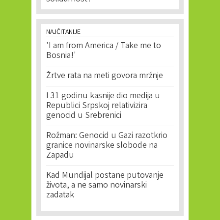
NAJČITANIJE
'I am from America / Take me to
Bosnia!'
Žrtve rata na meti govora mržnje
I 31 godinu kasnije dio medija u
Republici Srpskoj relativizira
genocid u Srebrenici
Rožman: Genocid u Gazi razotkrio
granice novinarske slobode na
Zapadu
Kad Mundijal postane putovanje
života, a ne samo novinarski
zadatak