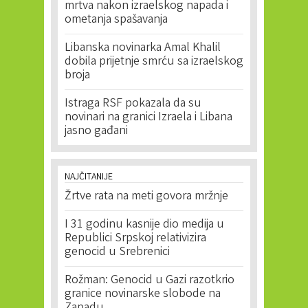
mrtva nakon izraelskog napada i
ometanja spašavanja
Libanska novinarka Amal Khalil
dobila prijetnje smrću sa izraelskog
broja
Istraga RSF pokazala da su
novinari na granici Izraela i Libana
jasno gađani
NAJČITANIJE
Žrtve rata na meti govora mržnje
I 31 godinu kasnije dio medija u
Republici Srpskoj relativizira
genocid u Srebrenici
Rožman: Genocid u Gazi razotkrio
granice novinarske slobode na