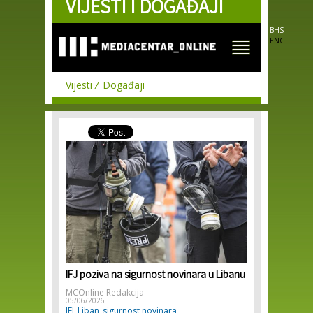
VIJESTI I DOGAĐAJI
Skip to
main
content
BHS
ENG
Vijesti
Događaji
IFJ poziva na sigurnost novinara u Libanu
MCOnline Redakcija
05/06/2026
IFJ
Liban
sigurnost novinara