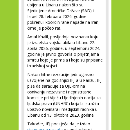
ubijena u Libanu nakon što su
Sjedinjene Američke Države (SAD) i
Izrael 28. februara 2026. godine
pokrenuli koordinirane napade na Iran,
čime je počeo rat.
Amal Khalil, posljednja novinarka koju
je izraelska vojska ubila u Libanu 22.
aprila 2026. godine, u septembru 2024.
godine je javno govorila o prijetnjama
smrću koje je primala i koje su pripisane
izraelskoj vojsci.
Nakon hitne rezolucije jednoglasno
usvojene na godišnjici IFJ-a u Parizu, IFJ
piše da sarađuje sa UJL-om na
osnivanju nezavisne i nepristrasne
komisije pri Vijeću Ujedinjenih nacija za
ljudska prava (UNHRC) koja bi istražila
ubistvo novinara i medijskih radnika u
Libanu od 13. oktobra 2023. godine.
Također, IFJ podsjeća da je izdao
sigurnosne savjete
na engleskom i