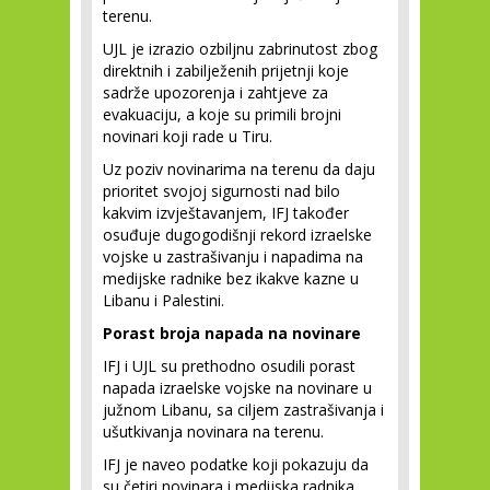
terenu.
UJL je izrazio ozbiljnu zabrinutost zbog
direktnih i zabilježenih prijetnji koje
sadrže upozorenja i zahtjeve za
evakuaciju, a koje su primili brojni
novinari koji rade u Tiru.
Uz poziv novinarima na terenu da daju
prioritet svojoj sigurnosti nad bilo
kakvim izvještavanjem, IFJ također
osuđuje dugogodišnji rekord izraelske
vojske u zastrašivanju i napadima na
medijske radnike bez ikakve kazne u
Libanu i Palestini.
Porast broja napada na novinare
IFJ i UJL su prethodno osudili porast
napada izraelske vojske na novinare u
južnom Libanu, sa ciljem zastrašivanja i
ušutkivanja novinara na terenu.
IFJ je naveo podatke koji pokazuju da
su četiri novinara i medijska radnika