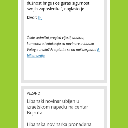
dužnost brige i osigurati sigurnost
svojih zaposlenika“, naglasio je.
Izvor:
IFJ
___
Želite sedmični pregled vijesti, analiza,
komentara i edukacija za novinare u inboxu
Vašeg e-maila? Pretplatite se na naš besplatni
E-
bilten ovdje
.
VEZANO
Libanski novinar ubijen u
izraelskom napadu na centar
Bejruta
Libanska novinarka pronađena