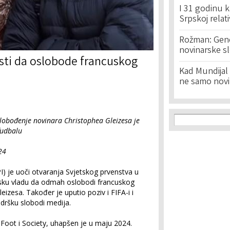
I 31 godinu k
Srpskoj relat
Rožman: Geno
novinarske s
asti da oslobode francuskog
Kad Mundijal 
ne samo novi
Search f
Search
slobođenje novinara Christophea Gleizesa je
fudbalu
24
I) je uoči otvaranja Svjetskog prvenstva u
rsku vladu da odmah oslobodi francuskog
izesa. Također je uputio poziv i FIFA-i i
odršku slobodi medija.
o Foot i Society, uhapšen je u maju 2024.