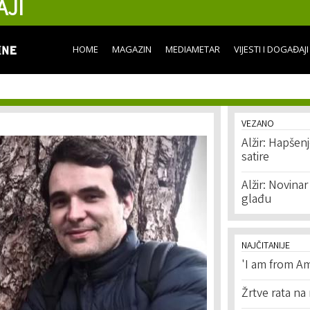
AJI
Skip to
main
content
HOME
MAGAZIN
MEDIAMETAR
VIJESTI I DOGAĐAJI
VEZANO
Alžir: Hapšen
satire
Alžir: Novina
glađu
NAJČITANIJE
'I am from Am
Žrtve rata na