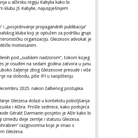
a u alžirsku regiju Kabylia kako bi
m klubu JS Kabylie, najuspješnijem
a“ i „posjedovanje propagandnih publikacija“
balskog kluba koji je optužen za podršku grupi
 terorističku organizaciju. Gleizesov advokat je
tički motivisanim.
denih pod „sudskim nadzorom“, tokom kojeg
izes je osuđen na sedam godina zatvora u junu
duboko žaljenje zbog Gleizesove presude i više
je na slobodu, piše IPI u saopštenju.
 decembru 2025. nakon žalbenog postupka.
đanje Gleizesa dolazi u kontekstu poboljšanja
uske i Alžira. Prošle sedmice, kako podsjeća
ravde Gérald Darmanin posjetio je Alžir kako bi
 između dvije zemlje i statusu Gleizesa.
hrabren“ razgovorima koje je imao s
jem Gleizesa.