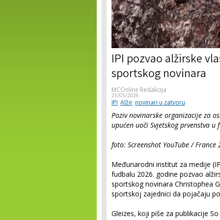
IPI pozvao alžirske vl
sportskog novinara
MCOnline Redakcija
25/05/2026
IPI
Alžir
novinari u zatvoru
Poziv novinarske organizacije za o
upućen uoči Svjetskog prvenstva u 
foto: Screenshot YouTube / France 
Međunarodni institut za medije (IP
fudbalu 2026. godine pozvao alži
sportskog novinara Christophea Gle
sportskoj zajednici da pojačaju p
Gleizes, koji piše za publikacije S