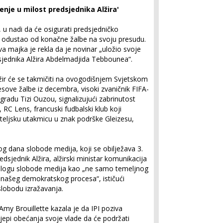
enje u milost predsjednika Alžira'
, u nadi da će osigurati predsjedničko
 odustao od konačne žalbe na svoju presudu.
a majka je rekla da je novinar „uložio svoje
sjednika Alžira Abdelmadjida Tebbounea“.
žir će se takmičiti na ovogodišnjem Svjetskom
sove žalbe iz decembra, visoki zvaničnik FIFA-
 gradu Tizi Ouzou, signalizujući zabrinutost
 RC Lens, francuski fudbalski klub koji
ateljsku utakmicu u znak podrške Gleizesu,
 dana slobode medija, koji se obilježava 3.
sjednik Alžira, alžirski ministar komunikacija
logu slobode medija kao „ne samo temeljnog
a našeg demokratskog procesa“, ističući
lobodu izražavanja.
Amy Brouillette kazala je da IPI poziva
epi obećanja svoje vlade da će podržati