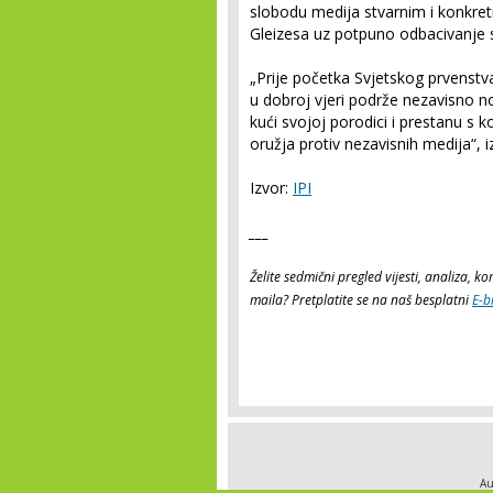
slobodu medija stvarnim i konkre
Gleizesa uz potpuno odbacivanje s
„Prije početka Svjetskog prvenstva a
u dobroj vjeri podrže nezavisno n
kući svojoj porodici i prestanu s 
oružja protiv nezavisnih medija“, iz
Izvor:
IPI
___
Želite sedmični pregled vijesti, analiza, 
maila? Pretplatite se na naš besplatni
E-b
Au