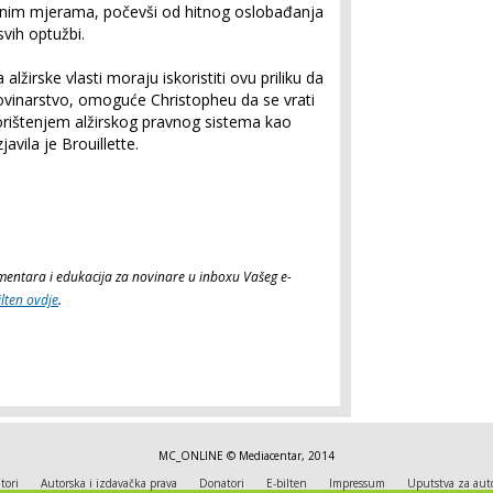
tnim mjerama, počevši od hitnog oslobađanja
vih optužbi.
lžirske vlasti moraju iskoristiti ovu priliku da
ovinarstvo, omoguće Christopheu da se vrati
korištenjem alžirskog pravnog sistema kao
javila je Brouillette.
komentara i edukacija za novinare u inboxu Vašeg e-
ilten ovdje
.
MC_ONLINE © Mediacentar, 2014
tori
Autorska i izdavačka prava
Donatori
E-bilten
Impressum
Uputstva za aut