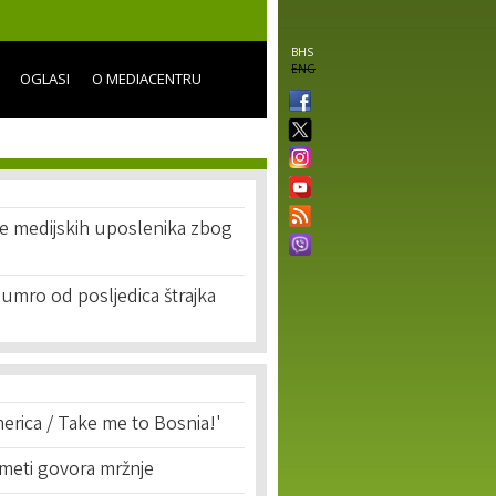
BHS
ENG
OGLASI
O MEDIACENTRU
je medijskih uposlenika zbog
r umro od posljedica štrajka
erica / Take me to Bosnia!'
 meti govora mržnje