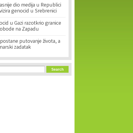
asnije dio medija u Republici
ivizira genocid u Srebrenici
cid u Gazi razotkrio granice
lobode na Zapadu
postane putovanje života, a
narski zadatak
orm