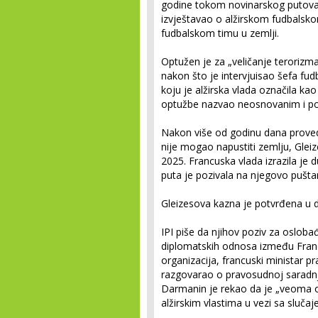
godine tokom novinarskog putovanj
izvještavao o alžirskom fudbalsko
fudbalskom timu u zemlji.
Optužen je za „veličanje terorizm
nakon što je intervjuisao šefa fud
koju je alžirska vlada označila kao
optužbe nazvao neosnovanim i poli
Nakon više od godinu dana prove
nije mogao napustiti zemlju, Gle
2025. Francuska vlada izrazila je 
puta je pozivala na njegovo puštan
Gleizesova kazna je potvrđena u
IPI piše da njihov poziv za osloba
diplomatskih odnosa između Franc
organizacija, francuski ministar p
razgovarao o pravosudnoj saradnji
Darmanin je rekao da je „veoma o
alžirskim vlastima u vezi sa sluča