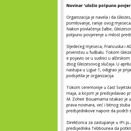
Novinar 'uložio potpuno povjer
Organizacija je navela i da Gleizes
pomilovanje, ranije ovog mjeseca
Nakon povlačenja žalbe, Gleizesov
potpuno povjerenje u milost pred
Sljedećeg mjeseca, Francuska i Al
prvenstvu u fudbalu. Tokom Gleize
e pojavio se u sudnici u alžirskom
zbog Gleizesovog slučaja. U aprilu,
nastupa u Ligue 1, odigrao je prij
podsjetila je organizacija.
Tokom ceremonije u čast Svjetskog
maja, a kojom je predsjedavao pred
M. Zoheir Bouamama istakao je u
prava novinara, već i bitnog stub
predsjednikove napore da podrži s
Direktorica za zastupanje u IPI-ju 
predsjednika Tebbounea da potkrij