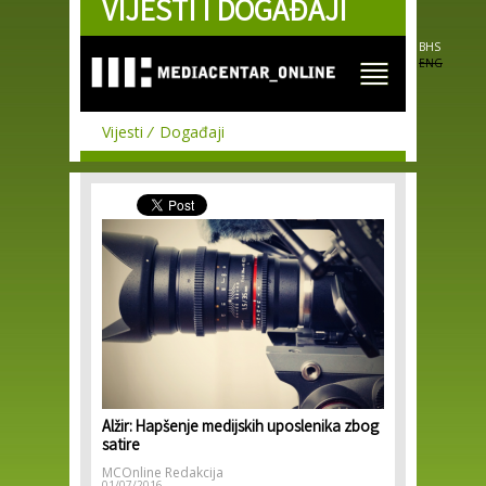
VIJESTI I DOGAĐAJI
Skip to
main
content
BHS
ENG
Vijesti
Događaji
Alžir: Hapšenje medijskih uposlenika zbog
satire
MCOnline Redakcija
01/07/2016