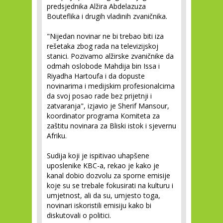
predsjednika Alžira Abdelazuza
Bouteflika i drugih vladinih zvaničnika.
"Nijedan novinar ne bi trebao biti iza
rešetaka zbog rada na televizijskoj
stanici. Pozivamo alžirske zvaničnike da
odmah oslobode Mahdija bin Issa i
Riyadha Hartoufa i da dopuste
novinarima i medijskim profesionalcima
da svoj posao rade bez prijetnji i
zatvaranja", izjavio je Sherif Mansour,
koordinator programa Komiteta za
zaštitu novinara za Bliski istok i sjevernu
Afriku.
Sudija koji je ispitivao uhapšene
uposlenike KBC-a, rekao je kako je
kanal dobio dozvolu za sporne emisije
koje su se trebale fokusirati na kulturu i
umjetnost, ali da su, umjesto toga,
novinari iskoristili emisiju kako bi
diskutovali o politici.