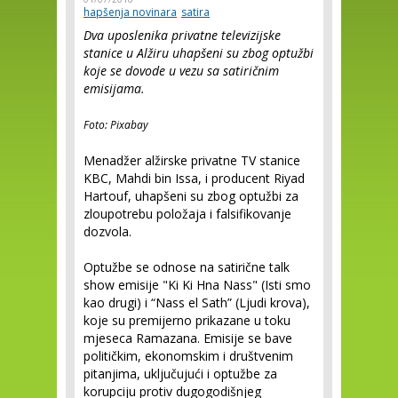
hapšenja novinara
satira
Dva uposlenika privatne televizijske
stanice u Alžiru uhapšeni su zbog optužbi
koje se dovode u vezu sa satiričnim
emisijama.
Foto: Pixabay
Menadžer alžirske privatne TV stanice
KBC, Mahdi bin Issa, i producent Riyad
Hartouf, uhapšeni su zbog optužbi za
zloupotrebu položaja i falsifikovanje
dozvola.
Optužbe se odnose na satirične talk
show emisije "Ki Ki Hna Nass" (Isti smo
kao drugi) i “Nass el Sath” (Ljudi krova),
koje su premijerno prikazane u toku
mjeseca Ramazana. Emisije se bave
političkim, ekonomskim i društvenim
pitanjima, uključujući i optužbe za
korupciju protiv dugogodišnjeg