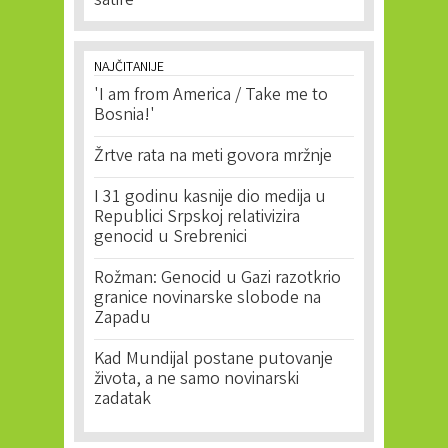
satire
NAJČITANIJE
'I am from America / Take me to
Bosnia!'
Žrtve rata na meti govora mržnje
I 31 godinu kasnije dio medija u
Republici Srpskoj relativizira
genocid u Srebrenici
Rožman: Genocid u Gazi razotkrio
granice novinarske slobode na
Zapadu
Kad Mundijal postane putovanje
života, a ne samo novinarski
zadatak