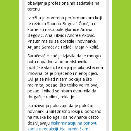
obavljanja profesionalnih zadataka na
terenu.
Izložba je otvorena performansom koji
je režirala Sabrina Begović Ćorić
,
a u
kome su nastupale glumice Amina
Begović, Ana Tikvić i Andrea Aković.
Prisutnima su se obratile i novinarke
Arijana Saračević Helać i Maja Nikolić.
Saračević Helać je izjavila da je mnogo
puta napadnuta od predstavnika
političke vlasti, te da joj je bila oštećena
imovina, te je prijećeno i njenoj djeci.
„Ali ja se nikad nisam pokajala što
radim taj posao, što toliko volim ovaj
posao. I nikad se nisam dvoumila da
drugačije radim“, rekla je.
Istraživanja pokazuju da je položaj
novinarki u BiH znatno lošiji u odnosno
na muške kolege i da novinarke često
doživljavaju
diskriminaciju na osnovu
spola u redakcij
i.
Na uredničkim i