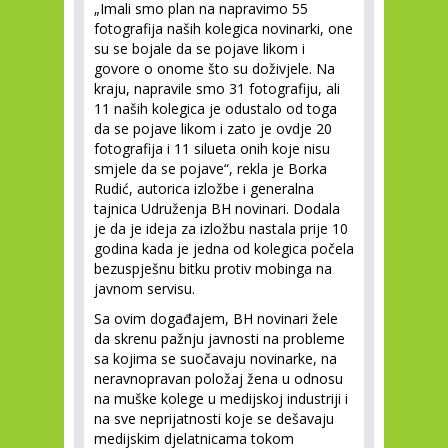
„
Imali smo plan na napravimo 55
fotografija naših kolegica novinarki, one
su se bojale da se pojave likom i
govore o onome što su doživjele. Na
kraju, napravile smo 31 fotografiju, ali
11 naših kolegica je odustalo od toga
da se pojave likom i zato je ovdje 20
fotografija i 11 silueta onih koje nisu
smjele da se pojave
“
, rekla je Borka
Rudić, autorica izložbe i generalna
tajnica Udruženja BH novinari. Dodala
je da je ideja za izložbu nastala prije 10
godina kada je jedna od kolegica počela
bezuspješnu bitku protiv mobinga na
javnom servisu.
Sa ovim događajem, BH novinari žele
da skrenu pažnju javnosti na probleme
sa kojima se suočavaju novinarke, na
neravnopravan položaj žena u odnosu
na muške kolege u medijskoj industriji i
na sve neprijatnosti koje se dešavaju
medijskim djelatnicama tokom