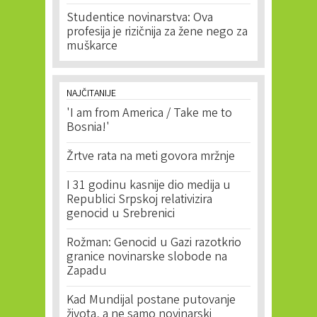
Studentice novinarstva: Ova
profesija je rizičnija za žene nego za
muškarce
NAJČITANIJE
'I am from America / Take me to
Bosnia!'
Žrtve rata na meti govora mržnje
I 31 godinu kasnije dio medija u
Republici Srpskoj relativizira
genocid u Srebrenici
Rožman: Genocid u Gazi razotkrio
granice novinarske slobode na
Zapadu
Kad Mundijal postane putovanje
života, a ne samo novinarski