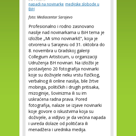
napadi na novinarke
medijske slobode u
BiH
foto: Mediacentar Sarajevo
Profesionalno i rodno zasnovano
nasilje nad novinarkama u BiH tema je
izložbe „Mi smo novinarkE“, koja je
otvorena u Sarajevu od 31. oktobra do
8. novembra u Gradskoj galeriji
Collegium Artisticum, u organizaciji
Udruženja BH novinari. Na izložbi je
postavljeno 20 fotografija novinarki
koje su doživjele neku vrstu fizičkog,
verbalnog ili online nasilja, bile žrtve
mobinga, političkih i drugih pritisaka,
mizoginije, šovinizma ili su im
uskraćena radna prava. Pored
fotografija, nalaze se izjave novinarki
koje govore o iskustvima koja su
doživjele, a vidljivo je da većina napada
i uvreda dolaze od političara ili
menadžera i urednika medija.