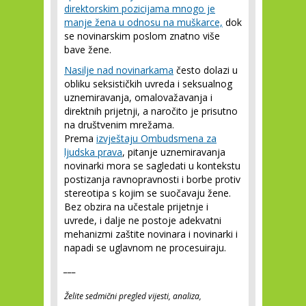
direktorskim pozicijama mnogo je
manje žena u odnosu na muškarce,
dok
se novinarskim poslom znatno više
bave žene.
Nasilje nad novinarkama
često dolazi u
obliku seksističkih uvreda i seksualnog
uznemiravanja, omalovažavanja i
direktnih prijetnji, a naročito je prisutno
na društvenim mrežama.
Prema
izvještaju Ombudsmena za
ljudska prava
, pitanje uznemiravanja
novinarki mora se sagledati u kontekstu
postizanja ravnopravnosti i borbe protiv
stereotipa s kojim se suočavaju žene.
Bez obzira na učestale prijetnje i
uvrede, i dalje ne postoje adekvatni
mehanizmi zaštite novinara i novinarki i
napadi se uglavnom ne procesuiraju.
___
Želite sedmični pregled vijesti, analiza,