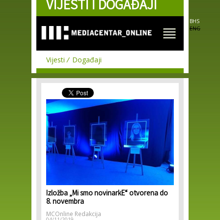
VIJESTI I DOGAĐAJI
Skip to
main
content
BHS
ENG
Vijesti
Događaji
Izložba „Mi smo novinarkE“ otvorena do
8. novembra
MCOnline Redakcija
04/11/2019