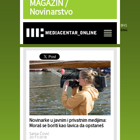
MAGAZIN /
Skip to
main
Novinarstvo
content
BHS
ENG
Novinarke u javnim i privatnim medijima:
Moraš se boriti kao lavica da opstaneš
Sanja Čović
20/11/2018