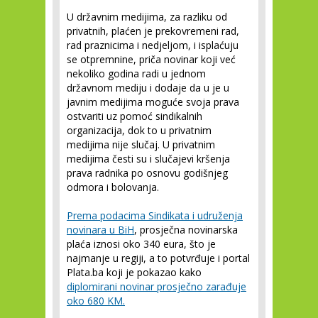
U državnim medijima, za razliku od
privatnih, plaćen je prekovremeni rad,
rad praznicima i nedjeljom, i isplaćuju
se otpremnine, priča novinar koji već
nekoliko godina radi u jednom
državnom mediju i dodaje da u je u
javnim medijima moguće svoja prava
ostvariti uz pomoć sindikalnih
organizacija, dok to u privatnim
medijima nije slučaj. U privatnim
medijima česti su i slučajevi kršenja
prava radnika po osnovu godišnjeg
odmora i bolovanja.
Prema podacima Sindikata i udruženja
novinara u BiH
, prosječna novinarska
plaća iznosi oko 340 eura, što je
najmanje u regiji, a to potvrđuje i portal
Plata.ba koji je pokazao kako
diplomirani novinar prosječno zarađuje
oko 680 KM.