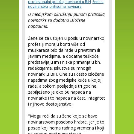
profesionalni položaj novinarki u BiH
žene u
novinarstvu
pritisci na novinare
U medijskom okruženju punom pritisaka,
novinarke su dodatno izložene
napadima.
Žene se za uspjeh u poslu u novinarskoj
profesiji moraju boriti više od
muškaraca bilo da rade u privatnim ili
javnim medijima, a dodatne teškoće
predstavljaju im i niska primanja u bh.
redakcijama, iskustva su mnogih
novinarki u BiH. One su i često izložene
napadima zbog medijske kuće u kojoj
rade, a tokom posljednje tri godine
zabilježeno je oko 50 napada na
novinarke i to napada na čast, integritet
i njihovo dostojanstvo.
''Mogu reći da su žene koje se bave
novinarstvom posebno hrabre, jer je to
posao koji nema radnog vremena i koji
sa sobom nosi puno stresa.