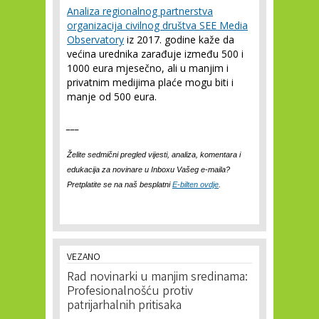
Analiza regionalnog partnerstva
organizacija civilnog društva SEE Media
Observatory
iz 2017. godine kaže da
većina urednika zarađuje između 500 i
1000 eura mjesečno, ali u manjim i
privatnim medijima plaće mogu biti i
manje od 500 eura.
___
Želite sedmični pregled vijesti, analiza, komentara i
edukacija za novinare u Inboxu Vašeg e-maila?
Pretplatite se na naš b
esplatni
E-bilten ovdje
.
VEZANO
Rad novinarki u manjim sredinama:
Profesionalnošću protiv
patrijarhalnih pritisaka