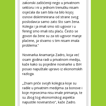
zakonski zaštićeniji nego u privatnom
sektoru i ni u jednom trenutku nisam
osjećala da sam bila na bilo kojoj
osnovi diskriminirana od strane svog
poslodavca samo zato što sam žena.
Kolega i ja imali smo isti ugovor i u
fening smo imali istu plaću. Često se
govori da žene su za isti ugovor manje
plaćene, ja stvarno s tim nisam imala
problema.“
Novinarka Anamarija Zadro, koja već
osam godina radi u privatnom mediju,
kaže kako su pojedine novinarke u BiH
posao napuštale upravo iz ekonomskih
razloga.
„Znam priče svojih kolegica koje su
radile u privatnim medijima za bonove i
koje mjesecima nisu imale primanja, te
su zbog tog ekonomskog aspekta
napustile novinarstvo“, kaže Zadro.