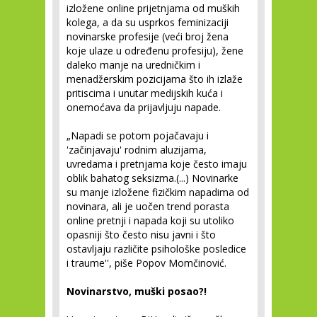
izložene online prijetnjama od muških
kolega, a da su usprkos feminizaciji
novinarske profesije (veći broj žena
koje ulaze u određenu profesiju), žene
daleko manje na uredničkim i
menadžerskim pozicijama što ih izlaže
pritiscima i unutar medijskih kuća i
onemoćava da prijavljuju napade.
„Napadi se potom pojačavaju i
'začinjavaju' rodnim aluzijama,
uvredama i pretnjama koje često imaju
oblik bahatog seksizma.(...) Novinarke
su manje izložene fizičkim napadima od
novinara, ali je uočen trend porasta
online pretnji i napada koji su utoliko
opasniji što često nisu javni i što
ostavljaju različite psihološke posledice
i traume'', piše Popov Momčinović.
Novinarstvo, muški posao?!