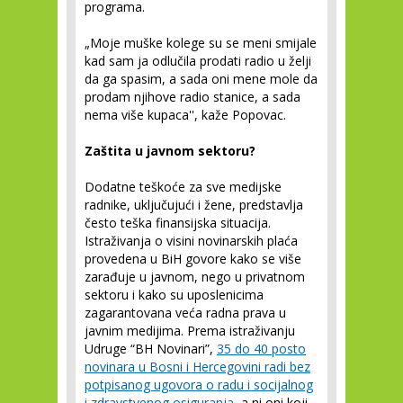
programa.
„Moje muške kolege su se meni smijale
kad sam ja odlučila prodati radio u želji
da ga spasim, a sada oni mene mole da
prodam njihove radio stanice, a sada
nema više kupaca'', kaže Popovac.
Zaštita u javnom sektoru?
Dodatne teškoće za sve medijske
radnike, uključujući i žene, predstavlja
često teška finansijska situacija.
Istraživanja o visini novinarskih plaća
provedena u BiH govore kako se više
zarađuje u javnom, nego u privatnom
sektoru i kako su uposlenicima
zagarantovana veća radna prava u
javnim medijima. Prema istraživanju
Udruge “BH Novinari”,
35 do 40 posto
novinara u Bosni i Hercegovini radi bez
potpisanog ugovora o radu i socijalnog
i zdravstvenog osiguranja
, a ni oni koji