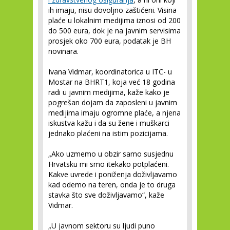
ih imaju, nisu dovoljno zaštićeni. Visina
plaće u lokalnim medijima iznosi od 200
do 500 eura, dok je na javnim servisima
prosjek oko 700 eura, podatak je BH
novinara.
Ivana Vidmar, koordinatorica u ITC- u
Mostar na BHRT1, koja već 18 godina
radi u javnim medijima, kaže kako je
pogrešan dojam da zaposleni u javnim
medijima imaju ogromne plaće, a njena
iskustva kažu i da su žene i muškarci
jednako plaćeni na istim pozicijama.
„Ako uzmemo u obzir samo susjednu
Hrvatsku mi smo itekako potplaćeni.
Kakve uvrede i poniženja doživljavamo
kad odemo na teren, onda je to druga
stavka što sve doživljavamo“, kaže
Vidmar.
„U javnom sektoru su ljudi puno