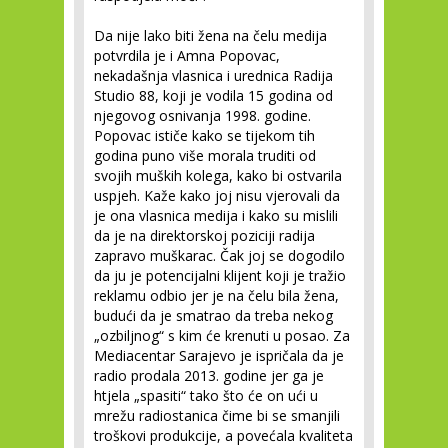
Da nije lako biti žena na čelu medija
potvrdila je i Amna Popovac,
nekadašnja vlasnica i urednica Radija
Studio 88, koji je vodila 15 godina od
njegovog osnivanja 1998. godine.
Popovac ističe kako se tijekom tih
godina puno više morala truditi od
svojih muških kolega, kako bi ostvarila
uspjeh. Kaže kako joj nisu vjerovali da
je ona vlasnica medija i kako su mislili
da je na direktorskoj poziciji radija
zapravo muškarac. Čak joj se dogodilo
da ju je potencijalni klijent koji je tražio
reklamu odbio jer je na čelu bila žena,
budući da je smatrao da treba nekog
„ozbiljnog“ s kim će krenuti u posao. Za
Mediacentar Sarajevo je ispričala da je
radio prodala 2013. godine jer ga je
htjela „spasiti“ tako što će on ući u
mrežu radiostanica čime bi se smanjili
troškovi produkcije, a povećala kvaliteta