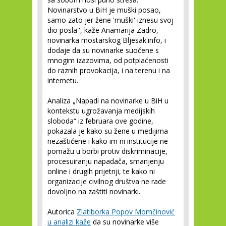
Novinarstvo u BiH je muški posao,
samo zato jer žene 'muški' iznesu svoj
dio posla'', kaže Anamarija Zadro,
novinarka mostarskog Bljesak.info, i
dodaje da su novinarke suočene s
mnogim izazovima, od potplaćenosti
do raznih provokacija, i na terenu i na
internetu.
Analiza „Napadi na novinarke u BiH u
kontekstu ugrožavanja medijskih
sloboda“ iz februara ove godine,
pokazala je kako su žene u medijima
nezaštićene i kako im ni institucije ne
pomažu u borbi protiv diskriminacije,
procesuiranju napadača, smanjenju
online i drugih prijetnji, te kako ni
organizacije civilnog društva ne rade
dovoljno na zaštiti novinarki.
Autorica
Zlatiborka Popov Momčinović
u analizi kaže
da su novinarke više