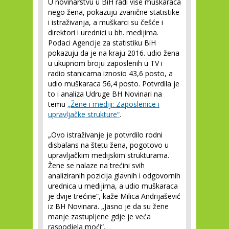
U novinarstvu u BiH radi više muškaraca
nego žena, pokazuju zvanične statistike
i istraživanja, a muškarci su češće i
direktori i urednici u bh. medijima.
Podaci Agencije za statistiku BiH
pokazuju da je na kraju 2016. udio žena
u ukupnom broju zaposlenih u TV i
radio stanicama iznosio 43,6 posto, a
udio muškaraca 56,4 posto. Potvrdila je
to i analiza Udruge BH Novinari na
temu
„Žene i mediji: Zaposlenice i
upravljačke strukture“
.
„Ovo istraživanje je potvrdilo rodni
disbalans na štetu žena, pogotovo u
upravljačkim medijskim strukturama.
Žene se nalaze na trećini svih
analiziranih pozicija glavnih i odgovornih
urednica u medijima, a udio muškaraca
je dvije trećine“, kaže Milica Andrijašević
iz BH Novinara. „Jasno je da su žene
manje zastupljene gdje je veća
raspodjela moći“.