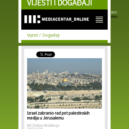
VIJESTI I DOGAĐAJI
Skip to
main
content
BHS
ENG
Vijesti
Događaji
Izrael zabranio rad pet palestinskih
medija u Jerusalemu
MCOnline Redakcija
25/02/2026