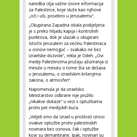
naredba cilja važne izvore informacija
za Palestince, koje služe kao njihove
„oči i uši, posebno u Jerusalemu“.
„Okupirana Zapadna obala podijeljena
je s preko hiljadu kapija i kontrolnih
punktova, dok je ulazak u okupirani
Istočni Jerusalem za većinu Palestinaca
u osnovi nemoguć – svakako ne bez
izraelske dozvole“, rekla je Odeh. „Ovi
mediji Palestincima pružaju ažuriranja iz
minute u minutu o tome šta se dešava
u Jerusalemu, o izraelskim kršenjima
zakona, o atmosferi“.
Napomenula je da izraelsko
Ministarstvo odbrane nije pružilo
„nikakve dokaze“ u vezi s optužbama
protiv pet medijskih kuća.
„Vidjeli smo da Izrael u prošlosti iznosi
ovakve optužbe protiv palestinskih
novinara bez osnova, čak i optužbe
koje su demantirane. Ipak, novinari su