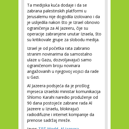
Ta medijska kuća dodaje i da se
zabrana palestinskih platformi u
Jerusalemu nije dogodila izolovano i da
je uslijedila nakon što je Izrael obnovio
ograničenja za Al Jazeeru, čije su
operacije zabranjene unutar Izraela, što
su kritikovale grupe za slobodu medija.
Izrael je od početka rata zabranio
stranim novinarima da samostalno
ulaze u Gazu, dozvoljavajući samo
ograničenom broju novinara
angažovanih u njegovoj vojsci da rade
u Gazi.
Al Jazeera podsjeća da je prošlog
mjeseca izraelski ministar komunikacija
Shlomo Karahi naredio produženje od
90 dana postojeće zabrane rada Al
Jazeere u Izraelu, blokirajući
radiodifuzne i internet kompanije da
prenose sadržaj mreže.
Izvor:
TRT World
,
Al Jazeera