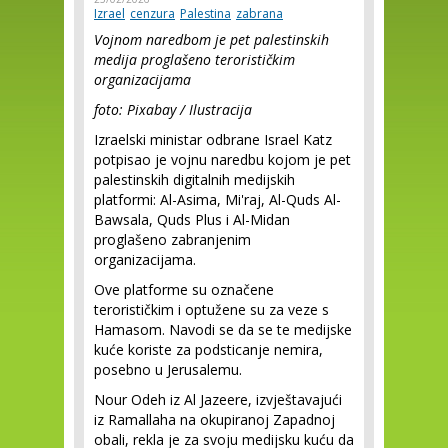
Izrael
cenzura
Palestina
zabrana
Vojnom naredbom je pet palestinskih
medija proglašeno terorističkim
organizacijama
foto: Pixabay / Ilustracija
Izraelski ministar odbrane Israel Katz
potpisao je vojnu naredbu kojom je pet
palestinskih digitalnih medijskih
platformi: Al-Asima, Mi'raj, Al-Quds Al-
Bawsala, Quds Plus i Al-Midan
proglašeno zabranjenim
organizacijama.
Ove platforme su označene
terorističkim i optužene su za veze s
Hamasom. Navodi se da se te medijske
kuće koriste za podsticanje nemira,
posebno u Jerusalemu.
Nour Odeh iz Al Jazeere, izvještavajući
iz Ramallaha na okupiranoj Zapadnoj
obali, rekla je za svoju medijsku kuću da