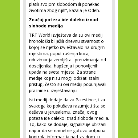
platili svojom slobodom ili ponekad i
životima zbog njih“, kazala je Odeh.
Značaj poteza ide daleko iznad
slobode medija
TRT World izvještava da su ovi mediji
hronološki bilježili dnevnu stvarnost o
kojoj se rijetko izvještavalo na drugim
mjestima, poput rušenja kuća,
oduzimanja zemljišta i preuzimanja od
doseljenika, hapšenja i ponovljenih
upada na sveta mjesta. Za strane
medije koji nisu mogli održati stalni
pristup, često su ovi mediji popunjavali
praznine u izvještavanju.
Isti medij dodaje da za Palestince, i za
svakoga ko pokušava razumjeti šta se
dešava u Jerusalemu, značaj ovog
poteza ide daleko iznad slobode medija.
To, kako se dodaje, signalizuje ubrzani
napor da se nametne gotovo potpuna
kontrola informacija nad gradom, u