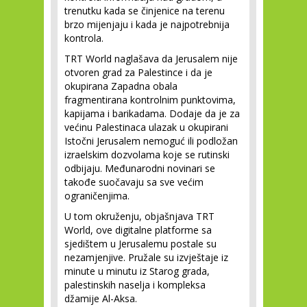
trenutku kada se činjenice na terenu
brzo mijenjaju i kada je najpotrebnija
kontrola.
TRT World naglašava da Jerusalem nije
otvoren grad za Palestince i da je
okupirana Zapadna obala
fragmentirana kontrolnim punktovima,
kapijama i barikadama. Dodaje da je za
većinu Palestinaca ulazak u okupirani
Istočni Jerusalem nemoguć ili podložan
izraelskim dozvolama koje se rutinski
odbijaju. Međunarodni novinari se
takođe suočavaju sa sve većim
ograničenjima.
U tom okruženju, objašnjava TRT
World, ove digitalne platforme sa
sjedištem u Jerusalemu postale su
nezamjenjive. Pružale su izvještaje iz
minute u minutu iz Starog grada,
palestinskih naselja i kompleksa
džamije Al-Aksa.