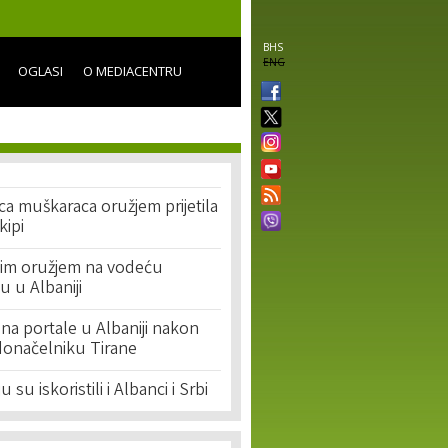
BHS
ENG
OGLASI
O MEDIACENTRU
ica muškaraca oružjem prijetila
kipi
im oružjem na vodeću
 u Albaniji
na portale u Albaniji nakon
donačelniku Tirane
 su iskoristili i Albanci i Srbi