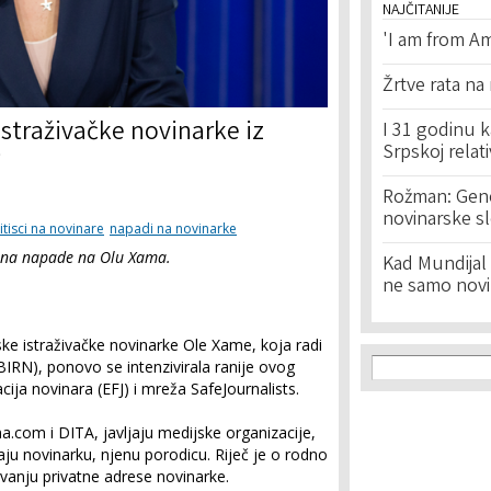
NAJČITANIJE
'I am from Am
Žrtve rata na
straživačke novinarke iz
I 31 godinu k
Srpskoj relat
i
Rožman: Geno
novinarske s
itisci na novinare
napadi na novinarke
u na napade na Olu Xama.
Kad Mundijal 
ne samo novi
ke istraživačke novinarke Ole Xame, koja radi
Search f
Search
BIRN), ponovo se intenzivirala ranije ovog
cija novinara (EFJ) i mreža SafeJournalists.
.com i DITA, javljaju medijske organizacije,
ju novinarku, njenu porodicu. Riječ je o rodno
ivanju privatne adrese novinarke.