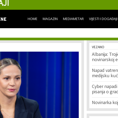
AJI
Skip to
main
content
HOME
MAGAZIN
MEDIAMETAR
VIJESTI I DOGAĐAJI
VEZANO
Albanija: Troj
novinarskoj e
Napad vatren
medijsku kuću
Cyber napadi 
pisanja o gra
Novinarka koju