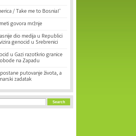
erica / Take me to Bosnia!'
 meti govora mržnje
asnije dio medija u Republici
ivizira genocid u Srebrenici
cid u Gazi razotkrio granice
lobode na Zapadu
postane putovanje života, a
narski zadatak
orm