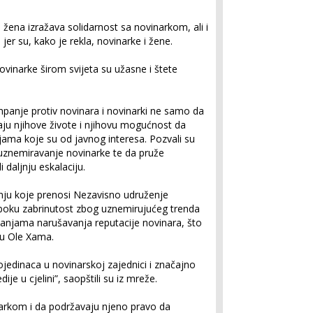
ena izražava solidarnost sa novinarkom, ali i
er su, kako je rekla, novinarke i žene.
ovinarke širom svijeta su užasne i štete
mpanje protiv novinara i novinarki ne samo da
vaju njihove živote i njihovu mogućnost da
jama koje su od javnog interesa. Pozvali su
e uznemiravanje novinarke te da pruže
 daljnju eskalaciju.
nju koje prenosi Nezavisno udruženje
uboku zabrinutost zbog uznemirujućeg trenda
panjama narušavanja reputacije novinara, što
ju Ole Xama.
jedinaca u novinarskoj zajednici i značajno
je u cjelini”, saopštili su iz mreže.
inarkom i da podržavaju njeno pravo da