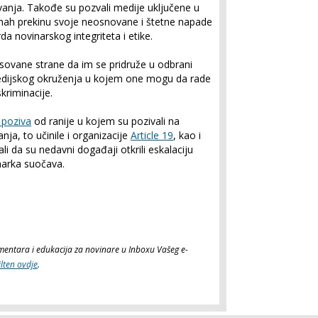
ivanja. Takođe su pozvali medije uključene u
mah prekinu svoje neosnovane i štetne napade
rda novinarskog integriteta i etike.
esovane strane da im se pridruže u odbrani
medijskog okruženja u kojem one mogu da rade
kriminacije.
 poziva
od ranije u kojem su pozivali na
nja, to učinile i organizacije
Article 19
, kao i
 ali da su nedavni događaji otkrili eskalaciju
narka suočava.
komentara i edukacija za novinare u Inboxu Vašeg e-
ilten ovdje
.