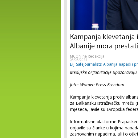
Kampanja klevetanja i
Albanije mora prestat
MCOnline Redakcija
08/03/2024
EFJ
Safejournalists
Albanija
napadi i pr
Medijske organizacije upozoravaj
foto: Women Press Freedom
Kampanja klevetanja protiv albans
za Balkansku istraživačku mrežu (
mjeseca, javile su Evropska federa
Informativne platforme Prapaskena
objavile su članke u kojima napada
zasnovanim napadima, ali i o otkr