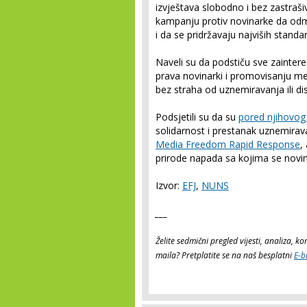
izvještava slobodno i bez zastraš
kampanju protiv novinarke da od
i da se pridržavaju najviših standa
Naveli su da podstiču sve zainter
prava novinarki i promovisanju 
bez straha od uznemiravanja ili dis
Podsjetili su da su
pored njihovog
solidarnost i prestanak uznemirava
Media Freedom Rapid Response
,
prirode napada sa kojima se novi
Izvor:
EFJ
,
NUNS
___
Želite sedmični pregled vijesti, analiza, 
maila? Pretplatite se na naš besplatni
E-b