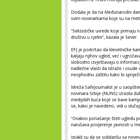
Dodala je da na Međunarodni dan ž
svim novinarkama koje su na meti j
“Seksističke uvrede koje primaju n
društvu u cjelini”, kazala je Sever.
EFJ je podcrtao da klevetničke ka
kaljaju njihov ugled, već i ugroža
slobodno izvještavaju o informaci
nadležne vlasti da istraže i osud
neophodnu zaštitu kako bi spriječili
Mreža SafeJournalist je u saopšte
novinara Srbije (NUNS) izrazila d
medijskih kuća koje se bave kam
se, kako je navedeno, vidi u sluča
“Ovakvo ponašanje šteti ugledu po
narušava povjerenje javnosti u medi
Istakli su da se solidarišu sa nov