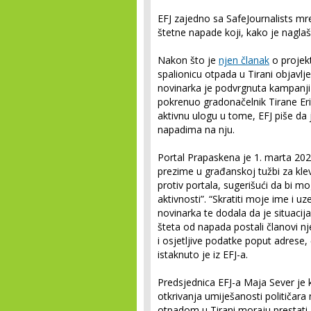
EFJ zajedno sa SafeJournalists m
štetne napade koji, kako je naglaš
Nakon što je
njen članak
o projek
spalionicu otpada u Tirani objavlje
novinarka je podvrgnuta kampanji 
pokrenuo gradonačelnik Tirane Erion
aktivnu ulogu u tome, EFJ piše da
napadima na nju.
Portal Prapaskena je 1. marta 2024
prezime u građanskoj tužbi za klev
protiv portala, sugerišući da bi mog
aktivnosti”. “Skratiti moje ime i uz
novinarka te dodala da je situacij
šteta od napada postali članovi n
i osjetljive podatke poput adrese,
istaknuto je iz EFJ-a.
Predsjednica EFJ-a Maja Sever je
otkrivanja umiješanosti političara
otpadom u Tirani moraju prestati.