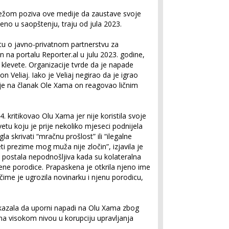
režom poziva ove medije da zaustave svoje
eno u saopštenju, traju od jula 2023.
tu o javno-privatnom partnerstvu za
n na portalu Reporter.al u julu 2023. godine,
klevete. Organizacije tvrde da je napade
 Veliaj. Iako je Veliaj negirao da je igrao
 je na članak Ole Xama on reagovao ličnim
. kritikovao Olu Xama jer nije koristila svoje
etu koju je prije nekoliko mjeseci podnijela
la skrivati “mračnu prošlost” ili “ilegalne
eti prezime mog muža nije zločin”, izjavila je
a postala nepodnošljiva kada su kolateralna
jene porodice. Prapaskena je otkrila njeno ime
 čime je ugrozila novinarku i njenu porodicu,
 kazala da uporni napadi na Olu Xama zbog
 na visokom nivou u korupciju upravljanja