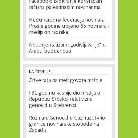
Facebook: Blokiranje korisničkih
računa palestinskim novinarima
Međunarodna federacija novinara:
Prošle godine ubijeno 65 novinara i
medijskih radnika
Neoorijentalizam i „odivljavanje“ u
Arapu budućnosti
NAJČITANIJE
Žrtve rata na meti govora mržnje
I 31 godinu kasnije dio medija u
Republici Srpskoj relativizira
genocid u Srebrenici
Rožman: Genocid u Gazi razotkrio
granice novinarske slobode na
Zapadu