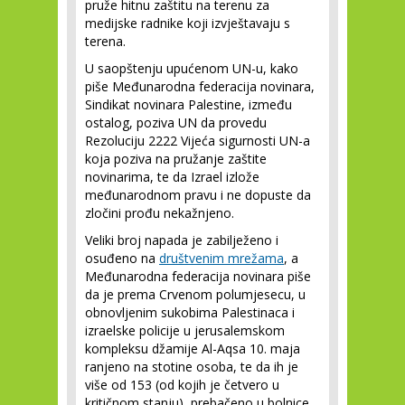
pruže hitnu zaštitu na terenu za
medijske radnike koji izvještavaju s
terena.
U saopštenju upućenom UN-u, kako
piše Međunarodna federacija novinara,
Sindikat novinara Palestine, između
ostalog, poziva UN da provedu
Rezoluciju 2222 Vijeća sigurnosti UN-a
koja poziva na pružanje zaštite
novinarima, te da Izrael izlože
međunarodnom pravu i ne dopuste da
zločini prođu nekažnjeno.
Veliki broj napada je zabilježeno i
osuđeno na
društvenim mrežama
, a
Međunarodna federacija novinara piše
da je prema Crvenom polumjesecu, u
obnovljenim sukobima Palestinaca i
izraelske policije u jerusalemskom
kompleksu džamije Al-Aqsa 10. maja
ranjeno na stotine osoba, te da ih je
više od 153 (od kojih je četvero u
kritičnom stanju), prebačeno u bolnice.