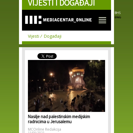
VIJESTI I DOGAĐAJI
Skip to
main
content
BHS
ENG
Vijesti
Događaji
Nasilje nad palestinskim medijskim
radnicima u Jerusalemu
MCOnline Redakcija
11/05/2021