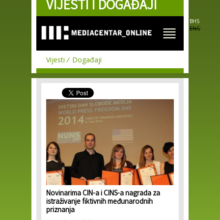
VIJESTI I DOGAĐAJI
Skip to
main
content
BHS
ENG
Vijesti
Događaji
Novinarima CIN-a i CINS-a nagrada za
istraživanje fiktivnih međunarodnih
priznanja