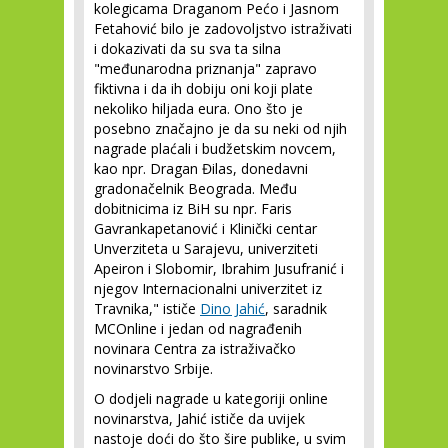
kolegicama Draganom Pećo i Jasnom
Fetahović bilo je zadovoljstvo istraživati
i dokazivati da su sva ta silna
"međunarodna priznanja" zapravo
fiktivna i da ih dobiju oni koji plate
nekoliko hiljada eura. Ono što je
posebno značajno je da su neki od njih
nagrade plaćali i budžetskim novcem,
kao npr. Dragan Đilas, donedavni
gradonačelnik Beograda. Među
dobitnicima iz BiH su npr. Faris
Gavrankapetanović i Klinički centar
Unverziteta u Sarajevu, univerziteti
Apeiron i Slobomir, Ibrahim Jusufranić i
njegov Internacionalni univerzitet iz
Travnika," ističe
Dino Jahić
, saradnik
MCOnline i jedan od nagrađenih
novinara Centra za istraživačko
novinarstvo Srbije.
O dodjeli nagrade u kategoriji online
novinarstva, Jahić ističe da uvijek
nastoje doći do što šire publike, u svim