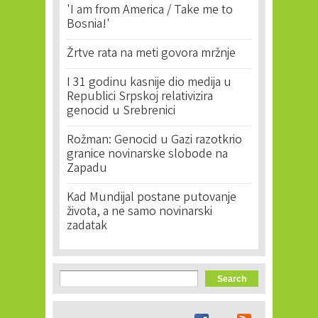
'I am from America / Take me to
Bosnia!'
Žrtve rata na meti govora mržnje
I 31 godinu kasnije dio medija u
Republici Srpskoj relativizira
genocid u Srebrenici
Rožman: Genocid u Gazi razotkrio
granice novinarske slobode na
Zapadu
Kad Mundijal postane putovanje
života, a ne samo novinarski
zadatak
Search form
Search