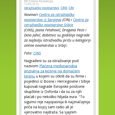
MCOnline Redakcija
12/05/2014
istraživačko novinarstvo
CINS
CIN
Novinari
Centra za istraživačko
novinarstvo iz Sarajeva
(CIN) i
Centra za
istraživačko novinarstvo Srbije
(CINS),
Jasna Fetahović,
Dragana Pećo i
Dino Jahić, dobitnici su godišnje nagrade
za najbolju istraživačku priču u kategoriji
online novinarstva u Srbiji.
Foto:
CINS
Nagrađeni su za istraživanje pod
nazivom
Plaćena međunarodna
priznanja za kićenje na domaćem
terenu
u kojem su otkrili da su firme i
pojedinci iz Bosne i Hercegovine i Srbije
kupovali nagrade Evropske poslovne
skupštine iz Oxforda i da su za njih
plaćali i po nekoliko hiljada eura. "To
sigurno nije najopasnija ili najznačajnija
priča na kojoj sam radio ali je
vjerovatno najdraža. Sa sjajnim