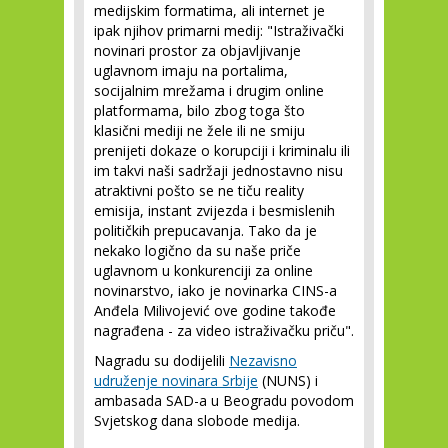
medijskim formatima, ali internet je
ipak njihov primarni medij: "Istraživački
novinari prostor za objavljivanje
uglavnom imaju na portalima,
socijalnim mrežama i drugim online
platformama, bilo zbog toga što
klasični mediji ne žele ili ne smiju
prenijeti dokaze o korupciji i kriminalu ili
im takvi naši sadržaji jednostavno nisu
atraktivni pošto se ne tiču reality
emisija, instant zvijezda i besmislenih
političkih prepucavanja. Tako da je
nekako logično da su naše priče
uglavnom u konkurenciji za online
novinarstvo, iako je novinarka CINS-a
Anđela Milivojević ove godine takođe
nagrađena - za video istraživačku priču".
Nagradu su dodijelili
Nezavisno
udruženje novinara Srbije
(NUNS) i
ambasada SAD-a u Beogradu povodom
Svjetskog dana slobode medija.