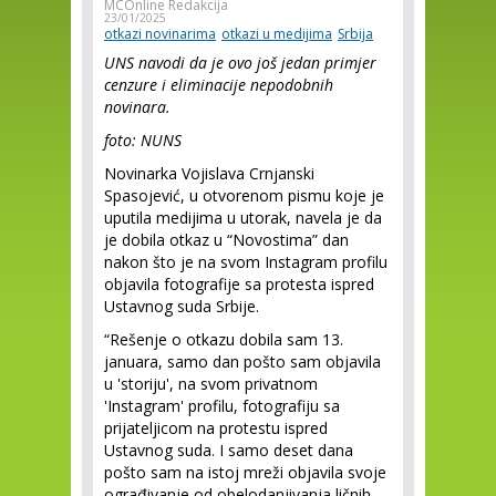
MCOnline Redakcija
23/01/2025
otkazi novinarima
otkazi u medijima
Srbija
UNS navodi da je ovo još jedan primjer
cenzure i eliminacije nepodobnih
novinara.
foto: NUNS
Novinarka Vojislava Crnjanski
Spasojević, u otvorenom pismu koje je
uputila medijima u utorak, navela je da
je dobila otkaz u “Novostima” dan
nakon što je na svom Instagram profilu
objavila fotografije sa protesta ispred
Ustavnog suda Srbije.
“Rešenje o otkazu dobila sam 13.
januara, samo dan pošto sam objavila
u 'storiju', na svom privatnom
'Instagram' profilu, fotografiju sa
prijateljicom na protestu ispred
Ustavnog suda. I samo deset dana
pošto sam na istoj mreži objavila svoje
ograđivanje od obelodanjivanja ličnih