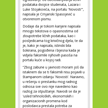
podataka dvojice studenata, Lazara i
Luke Stojakovića, na portalu 'Novosti'”,
napisala je Crnjanski Spasojević u
otvorenom pismu.
Dodaje da je tokom karijere napisala
mnogo tekstova o opasnostima od
zloupotrebe ličnih podataka, kao i
posljedicama tog krivičnog djela, te da
je, kako je napisala, istinski bila
šokirana, pogođena i bijesna kada je
vidjela faksimile njihovih pasoša na
portalu kuće u kojoj radi.
“Zbog zabune u javnosti moram još da
istaknem da se ti faksimili nisu pojavili u
štampanom izdanju 'Novosti'. Naravno,
u rešenju o prestanku mog radnog
odnosa sve ovo nije navedeno kao
razlog za otpuštanje. Navodi se da je
'usled tehnoloških, ekonomskih i
organizacionih promena kod
poslodavca prestala potreba za