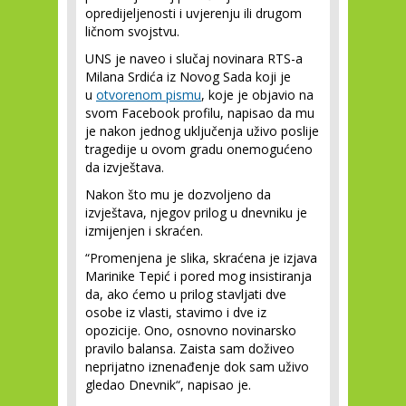
opredijeljenosti i uvjerenju ili drugom
ličnom svojstvu.
UNS je naveo i slučaj novinara RTS-a
Milana Srdića iz Novog Sada koji je
u
otvorenom pismu
, koje je objavio na
svom Facebook profilu, napisao da mu
je nakon jednog uključenja uživo poslije
tragedije u ovom gradu onemogućeno
da izvještava.
Nakon što mu je dozvoljeno da
izvještava, njegov prilog u dnevniku je
izmijenjen i skraćen.
“Promenjena je slika, skraćena je izjava
Marinike Tepić i pored mog insistiranja
da, ako ćemo u prilog stavljati dve
osobe iz vlasti, stavimo i dve iz
opozicije. Ono, osnovno novinarsko
pravilo balansa. Zaista sam doživeo
neprijatno iznenađenje dok sam uživo
gledao Dnevnik“, napisao je.