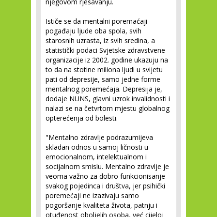
njegovom rješavanju.
Ističe se da mentalni poremaćaji
pogađaju ljude oba spola, svih
starosnih uzrasta, iz svih sredina, a
statistički podaci Svjetske zdravstvene
organizacije iz 2002. godine ukazuju na
to da na stotine miliona ljudi u svijetu
pati od depresije, samo jedne forme
mentalnog poremećaja. Depresija je,
dodaje NUNS, glavni uzrok invalidnosti i
nalazi se na četvrtom mjestu globalnog
opterećenja od bolesti.
"Mentalno zdravlje podrazumijeva
skladan odnos u samoj ličnosti u
emocionalnom, intelektualnom i
socijalnom smislu. Mentalno zdravlje je
veoma važno za dobro funkcionisanje
svakog pojedinca i društva, jer psihički
poremećaji ne izazivaju samo
pogoršanje kvaliteta života, patnju i
otuđenost oboljelih osoba, već cijeloj