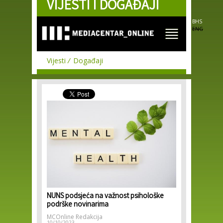
VIJESTI I DOGAĐAJI
Skip to
main
content
BHS
ENG
Vijesti
Događaji
NUNS podsjeća na važnost psihološke
podrške novinarima
MCOnline Redakcija
10/10/2023