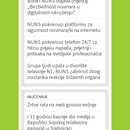
BIRN i NUNS objavili izvještaj
„Bezbednost novinara u
digitalnom okruženju“
NUNS pokrenuo platformu za
sigurnost novinara/ki na internetu
NUNS pokrenuo telefon 24/7 za
hitnu prijavu napada, prijetnji i
pritisaka na medijske profesionalce
Grupa ljudi upala u dvorište
televizije N1, NUNS zabrinut zbog
izostanka reakcije državnih organa
NAJČITANIJE
Žrtve rata na meti govora mržnje
I 31 godinu kasnije dio medija u
Republici Srpskoj relativizira
genocid u Srebrenici