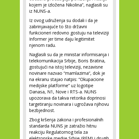
kojem je izložena Nikolina”, naglasili su
iz NUNS-a.
Iz ovog udruženja su dodali i da je
zabrinjavajuće to što državni
funkcioneri redovno gostuju na televiziji
Informer jer time daju legitimitet
njenom radu.
Naglasili su da je ministar informisanja i
telekomunikacija Srbije, Boris Bratina,
gostujući na istoj televiziji, nezavisne
novinare nazvao “mamlazima“, dok je
na ekranu stajao natpis: “Okupacione
medijske platforme” uz logotipe
Danasa, N1, Nove i RTS-a. NUNS
upozorava da takva retorika doprinosi
targetiranju novinara i ugrožava njihovu
bezbjednost.
Zbog kršenja zakona i profesionalnih
standarda NUNS je zatražio hitnu
reakciju Regulatornog tela za
elektronske medije Srbije (REM) i drugih