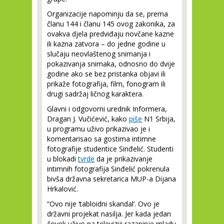
Organizacije napominju da se, prema
članu 144 i članu 145 ovog zakonika, za
ovakva djela predviđaju novčane kazne
ili kazna zatvora – do jedne godine u
slučaju neovlaštenog snimanja i
pokazivanja snimaka, odnosno do dvije
godine ako se bez pristanka objavi ili
prikaže fotografija, film, fonogram ili
drugi sadržaj ličnog karaktera.
Glavni i odgovorni urednik Informera,
Dragan J. Vučićević, kako
piše
N1 Srbija,
u programu uživo prikazivao je i
komentarisao sa gostima intimne
fotografije studentice Sinđelić. Studenti
u blokadi
tvrde
da je prikazivanje
intimnih fotografija Sinđelić pokrenula
bivša državna sekretarica MUP-a Dijana
Hrkalović.
“Ovo nije ‘tabloidni skandal’. Ovo je
državni projekat nasilja. Jer kada jedan
čovek uživo na televiziji razapinje mladu