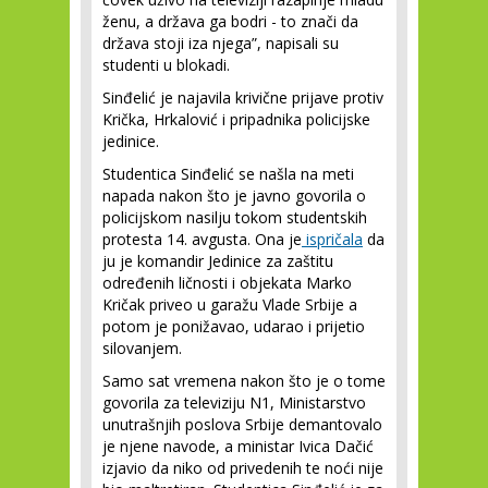
ženu, a država ga bodri - to znači da
država stoji iza njega”, napisali su
studenti u blokadi.
Sinđelić je najavila krivične prijave protiv
Krička, Hrkalović i pripadnika policijske
jedinice.
Studentica Sinđelić se našla na meti
napada nakon što je javno govorila o
policijskom nasilju tokom studentskih
protesta 14. avgusta. Ona je
ispričala
da
ju je komandir Jedinice za zaštitu
određenih ličnosti i objekata Marko
Kričak priveo u garažu Vlade Srbije a
potom je ponižavao, udarao i prijetio
silovanjem.
Samo sat vremena nakon što je o tome
govorila za televiziju N1, Ministarstvo
unutrašnjih poslova Srbije demantovalo
je njene navode, a ministar Ivica Dačić
izjavio da niko od privedenih te noći nije