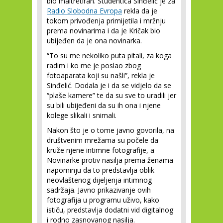
bio maltretiran. Studentica Sinđelić je za
Radio Slobodna Evropa
rekla da je
tokom privođenja primijetila i mržnju
prema novinarima i da je Kričak bio
ubijeđen da je ona novinarka.
“To su me nekoliko puta pitali, za koga
radim i ko me je poslao zbog
fotoaparata koji su našli”, rekla je
Sinđelić. Dodala je i da se vidjelo da se
“plaše kamere” te da su sve to uradili jer
su bili ubijeđeni da su ih ona i njene
kolege slikali i snimali.
Nakon što je o tome javno govorila, na
društvenim mrežama su počele da
kruže njene intimne fotografije, a
Novinarke protiv nasilja prema ženama
napominju da to predstavlja oblik
neovlaštenog dijeljenja intimnog
sadržaja. Javno prikazivanje ovih
fotografija u programu uživo, kako
ističu, predstavlja dodatni vid digitalnog
i rodno zasnovanog nasilja.