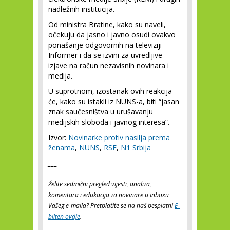
nadležnih institucija.
Od ministra Bratine, kako su naveli,
očekuju da jasno i javno osudi ovakvo
ponašanje odgovornih na televiziji
Informer i da se izvini za uvredljive
izjave na račun nezavisnih novinara i
medija.
U suprotnom, izostanak ovih reakcija
će, kako su istakli iz NUNS-a, biti “jasan
znak saučesništva u urušavanju
medijskih sloboda i javnog interesa”.
Izvor:
Novinarke protiv nasilja prema
ženama
,
NUNS
,
RSE
,
N1 Srbija
___
Želite sedmični pregled vijesti, analiza,
komentara i edukacija za novinare u Inboxu
Vašeg e-maila? Pretplatite se na naš besplatni
E-
bilten ovdje
.