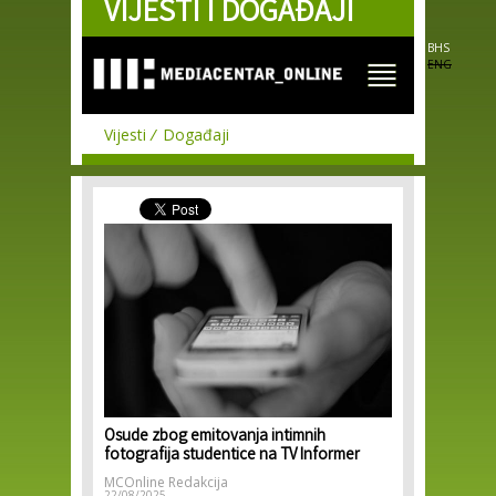
VIJESTI I DOGAĐAJI
Skip to
main
content
BHS
ENG
Vijesti
Događaji
Osude zbog emitovanja intimnih
fotografija studentice na TV Informer
MCOnline Redakcija
22/08/2025