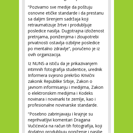
“Pozivamo sve medije da poštuju
osnovne etičke standarde i da prestanu
sa daljim širenjem sadržaja koji
retraumatizuje žrtve i produbljuje
posledice nasilja. Dugotrajna izloženost
pretnjama, poniženjima i zloupotrebi
privatnosti ostavlja ozbiljne posledice
po mentalno zdravlje”, poručeno je iz
ovih organizacija.
Iz NUNS-a ističu da je prikazivanjem
intimnih fotografija studentice, urednik
Informera svjesno prekršio Krivični
zakonik Republike Srbije, Zakon o
javnom informisanju i medijima, Zakon
o elektronskim medijima i Kodeks
novinara i novinarki te zemlje, kao i
profesionalne novinarske standarde.
“Posebno zabrinjavaju i krajnje su
neprihvatljivi komentari Dragana
Vučićevića na račun tih fotografija, koji
dodatno produbljuju poniženje i nasilje