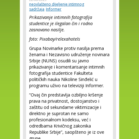
neovlašteno dijeljenje intimnog
sadržaja
Informer
Prikazivanje intimnih fotografija
studentice je ilegalan čin i rodno
zasnovano nasilje.
foto: Pixabay/relexahotels
Grupa Novinarke protiv nasilja prema
ženama i Nezavisno udruženje novinara
Srbije (NUNS) osudili su javno
prikazivanje i komentarisanje intimnih
fotografija studentice Fakulteta
političkih nauka Nikoline Sinđelić u
programu uživo na televiziji Informer.
“Ovaj čin predstavlja ozbiljno kršenje
prava na privatnost, dostojanstvo i
zaštitu od sekundarne viktimizacije i
direktno je suprotan ne samo
profesionalnom kodeksu, već i
odredbama Krivičnog zakonika
Republike Srbije”, saopšteno je iz ove
grupe.