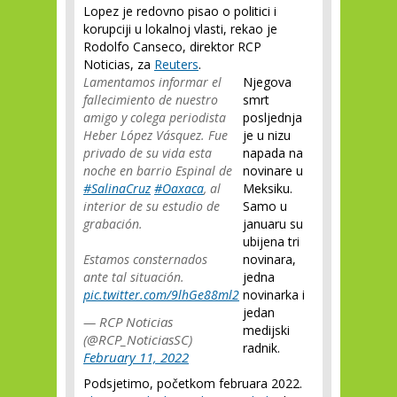
Lopez je redovno pisao o politici i
korupciji u lokalnoj vlasti, rekao je
Rodolfo Canseco, direktor RCP
Noticias, za
Reuters
.
Lamentamos informar el
Njegova
fallecimiento de nuestro
smrt
amigo y colega periodista
posljednja
Heber López Vásquez. Fue
je u nizu
privado de su vida esta
napada na
noche en barrio Espinal de
novinare u
#SalinaCruz
#Oaxaca
, al
Meksiku.
interior de su estudio de
Samo u
grabación.
januaru su
ubijena tri
Estamos consternados
novinara,
ante tal situación.
jedna
pic.twitter.com/9lhGe88ml2
novinarka i
jedan
— RCP Noticias
medijski
(@RCP_NoticiasSC)
radnik.
February 11, 2022
Podsjetimo, početkom februara 2022.