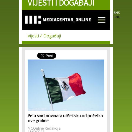
VIJESTI I DOGAĐAJI
Skip to
main
content
BHS
ENG
Vijesti
Događaji
Peta smrt novinara u Meksiku od početka
ove godine
MCOnline Redakcija
11/02/2022