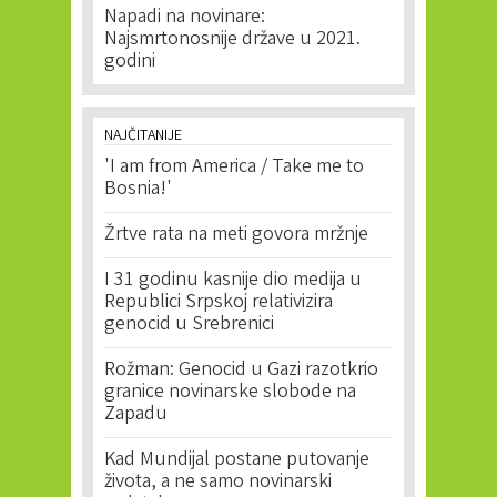
Napadi na novinare:
Najsmrtonosnije države u 2021.
godini
NAJČITANIJE
'I am from America / Take me to
Bosnia!'
Žrtve rata na meti govora mržnje
I 31 godinu kasnije dio medija u
Republici Srpskoj relativizira
genocid u Srebrenici
Rožman: Genocid u Gazi razotkrio
granice novinarske slobode na
Zapadu
Kad Mundijal postane putovanje
života, a ne samo novinarski