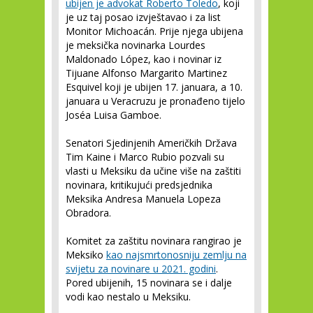
ubijen je advokat Roberto Toledo
, koji
je uz taj posao izvještavao i za list
Monitor Michoacán. Prije njega ubijena
je meksička novinarka Lourdes
Maldonado López, kao i novinar iz
Tijuane Alfonso Margarito Martinez
Esquivel koji je ubijen 17. januara, a 10.
januara u Veracruzu je pronađeno tijelo
Joséa Luisa Gamboe.
Senatori Sjedinjenih Američkih Država
Tim Kaine i Marco Rubio pozvali su
vlasti u Meksiku da učine više na zaštiti
novinara, kritikujući predsjednika
Meksika Andresa Manuela Lopeza
Obradora.
Komitet za zaštitu novinara rangirao je
Meksiko
kao najsmrtonosniju zemlju na
svijetu za novinare u 2021. godini
.
Pored ubijenih, 15 novinara se i dalje
vodi kao nestalo u Meksiku.