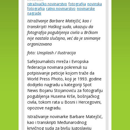
istraživačko novinarstvo
fotografija
novinska
fotografija
ratno novinarstvo
novinarske
nagrade
Istraživanje Barbare Matejčić, kao i
transkripti Haškog suda, ukazuju da
fotografija pogubljenja civila u Brčkom
nije nastala slučajno, već da je snimanje
organizovano
foto: Unsplash / Ilustracija
SafeJournalists mreža i Evropska
federacija novinara pokrenuli su
potpisivanje peticije kojom traže da
World Press Photo, koji je 1993. godine
dodijelio nagradu u kategoriji Spot
News Bojanu Stojanoviću za fotografiju
pogubljenja Huseina Krše, bošnjačkog
civila, tokom rata u Bosni i Hercegovini,
opozove nagradu.
Istraživanje novinarke Barbare Matejčić,
kao i transkripti Međunarodnog
krivičnog suda za bivšu Jugoslaviju