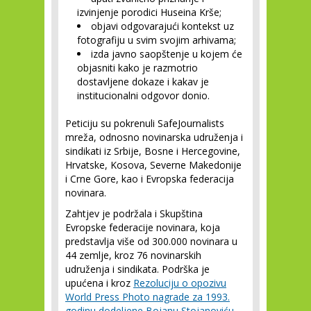
izvinjenje porodici Huseina Krše;
objavi odgovarajući kontekst uz
fotografiju u svim svojim arhivama;
izda javno saopštenje u kojem će
objasniti kako je razmotrio
dostavljene dokaze i kakav je
institucionalni odgovor donio.
Peticiju su pokrenuli SafeJournalists
mreža, odnosno novinarska udruženja i
sindikati iz Srbije, Bosne i Hercegovine,
Hrvatske, Kosova, Severne Makedonije
i Crne Gore, kao i Evropska federacija
novinara.
Zahtjev je podržala i Skupština
Evropske federacije novinara, koja
predstavlja više od 300.000 novinara u
44 zemlje, kroz 76 novinarskih
udruženja i sindikata. Podrška je
upućena i kroz
Rezoluciju o opozivu
World Press Photo nagrade za 1993.
godinu dodeljene Bojanu Stojanoviću
,