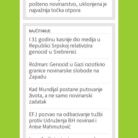
pošteno novinarstvo, uklonjena je
najvažnija točka otpora
NAJČITANIJE
I 31 godinu kasnije dio medija u
Republici Srpskoj relativizira
genocid u Srebrenici
Rožman: Genocid u Gazi razotkrio
granice novinarske slobode na
Zapadu
Kad Mundijal postane putovanje
života, a ne samo novinarski
zadatak
EFJ pozvao na odbacivanje tužbi
protiv Udruženja BH novinari i
Anise Mahmutović