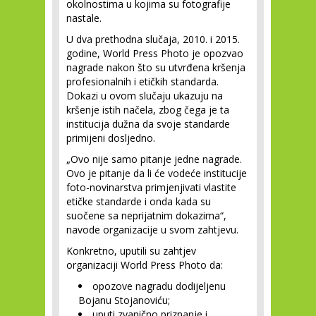
okolnostima u kojima su fotografije
nastale.
U dva prethodna slučaja, 2010. i 2015.
godine, World Press Photo je opozvao
nagrade nakon što su utvrđena kršenja
profesionalnih i etičkih standarda.
Dokazi u ovom slučaju ukazuju na
kršenje istih načela, zbog čega je ta
institucija dužna da svoje standarde
primijeni dosljedno.
„Ovo nije samo pitanje jedne nagrade.
Ovo je pitanje da li će vodeće institucije
foto-novinarstva primjenjivati vlastite
etičke standarde i onda kada su
suočene sa neprijatnim dokazima“,
navode organizacije u svom zahtjevu.
Konkretno, uputili su zahtjev
organizaciji World Press Photo da:
opozove nagradu dodijeljenu
Bojanu Stojanoviću;
uputi zvanično priznanje i