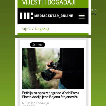
VIJESTI I DOGAĐAJI
Skip to
main
content
BHS
ENG
Vijesti
Događaji
Peticija za opoziv nagrade World Press
Photo dodijeljene Bojanu Stojanoviću
MCOnline Redakcija
25/06/2026