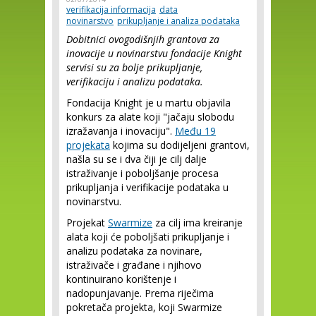
verifikacija informacija
data
novinarstvo
prikupljanje i analiza podataka
Dobitnici ovogodišnjih grantova za
inovacije u novinarstvu fondacije Knight
servisi su za bolje prikupljanje,
verifikaciju i analizu podataka.
Fondacija Knight je u martu objavila
konkurs za alate koji "jačaju slobodu
izražavanja i inovaciju".
Među 19
projekata
kojima su dodijeljeni grantovi,
našla su se i dva čiji je cilj dalje
istraživanje i poboljšanje procesa
prikupljanja i verifikacije podataka u
novinarstvu.
Projekat
Swarmize
za cilj ima kreiranje
alata koji će poboljšati prikupljanje i
analizu podataka za novinare,
istraživače i građane i njihovo
kontinuirano korištenje i
nadopunjavanje. Prema riječima
pokretača projekta, koji Swarmize