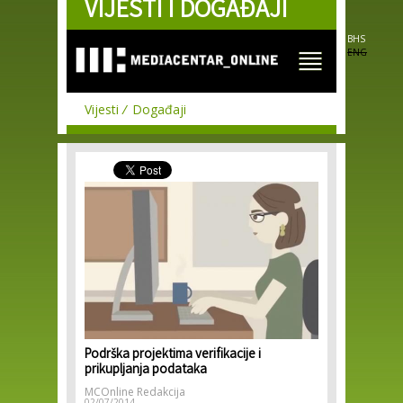
VIJESTI I DOGAĐAJI
Skip to
main
content
BHS
ENG
Vijesti
Događaji
Podrška projektima verifikacije i
prikupljanja podataka
MCOnline Redakcija
02/07/2014