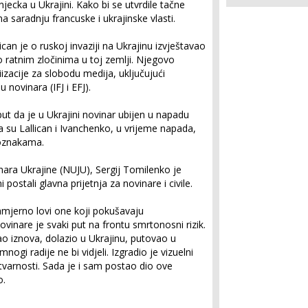
jecka u Ukrajini. Kako bi se utvrdile tačne
 saradnju francuske i ukrajinske vlasti.
can je o ruskoj invaziji na Ukrajinu izvještavao
 o ratnim zločinima u toj zemlji. Njegovo
izacije za slobodu medija, uključujući
novinara (IFJ i EFJ).
 put da je u Ukrajini novinar ubijen u napadu
da su Lallican i Ivanchenko, u vrijeme napada,
 oznakama.
nara Ukrajine (NUJU), Sergij Tomilenko je
 postali glavna prijetnja za novinare i civile.
namjerno lovi one koji pokušavaju
vinare je svaki put na frontu smrtonosni rizik.
mao iznova, dolazio u Ukrajinu, putovao u
i radije ne bi vidjeli. Izgradio je vizuelni
tvarnosti. Sada je i sam postao dio ove
o.