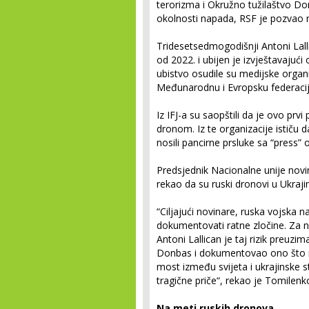
terorizma i Okružno tužilaštvo Don
okolnosti napada, RSF je pozvao na
Tridesetsedmogodišnji Antoni Lalli
od 2022. i ubijen je izvještavajući
ubistvo osudile su medijske organi
Međunarodnu i Evropsku federaciju 
Iz IFJ-a su saopštili da je ovo prvi
dronom. Iz te organizacije ističu 
nosili pancirne prsluke sa “press”
Predsjednik Nacionalne unije novi
rekao da su ruski dronovi u Ukrajini
“Ciljajući novinare, ruska vojska 
dokumentovati ratne zločine. Za no
Antoni Lallican je taj rizik preuzi
Donbas i dokumentovao ono što mnog
most između svijeta i ukrajinske s
tragične priče“, rekao je Tomilenk
Na meti ruskih dronova