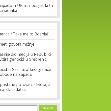
padu u Ukrajini poginula tri
ka radnika
erica / Take me to Bosnia!'
 meti govora mržnje
asnije dio medija u Republici
ivizira genocid u Srebrenici
cid u Gazi razotkrio granice
lobode na Zapadu
postane putovanje života, a
narski zadatak
orm