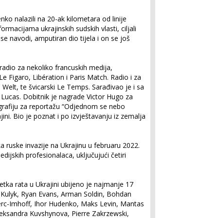
nko nalazili na 20-ak kilometara od linije
ormacijama ukrajinskih sudskih vlasti, ciljali
se navodi, amputiran dio tijela i on se još
 radio za nekoliko francuskih medija,
e Figaro, Libération i Paris Match. Radio i za
Welt, te švicarski Le Temps. Sarađivao je i sa
ucas. Dobitnik je nagrade Victor Hugo za
grafiju za reportažu “Odjednom se nebo
ini. Bio je poznat i po izvještavanju iz zemalja
ruske invazije na Ukrajinu u februaru 2022.
ijskih profesionalaca, uključujući četiri
ka rata u Ukrajini ubijeno je najmanje 17
a Kulyk, Ryan Evans, Arman Soldin, Bohdan
lerc-Imhoff, Ihor Hudenko, Maks Levin, Mantas
leksandra Kuvshynova, Pierre Zakrzewski,