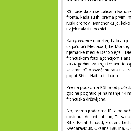
RSF piše da su se Lalican i Ivanche
fronta, kada su ih, prema prvim inf
ruski dronovi. Ivanchenku je, kako 
uvijek nalazi u bolnici.
Kao
freelance
reporter, Lallican je
uključujući Mediapart, Le Monde, L
njemačke medije Der Spiegel i Die 
francuskom foto-agencijom Hans L
2024. godinu za angažovanu foto
zatamnilo“, posvećenu ratu u Ukraj
poput Sirije, Haitija i Libana.
Prema podacima RSF-a od početka 
godine poginulo je najmanje 14 med
francuska državljana.
No, prema podacima IFJ-a od počet
novinara: Antoni Lallican, Tetyan
Bitik, Brent Renaud, Frédéric Lec
Kvedaravičius, Oksana Baulina, O