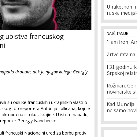
U raketnom na
ruska medijs
NAJČITANIJE
g ubistva francuskog
'I am from Am
ni
Žrtve rata na
I 31 godinu k
 napadu dronom, dok je njegov kolega Georgiy
Srpskoj relat
Rožman: Geno
novinarske s
ili su odluke francuskih i ukrajinskih vlasti o
Kad Mundijal 
uskog fotoreportera Antonija Lallicana, koji je
ne samo novi
 oktobra na istoku Ukrajine. U istom napadu,
oreporter Georgiy Ivanchenko.
Search f
Search
i francuski Nacionalni ured za borbu protiv