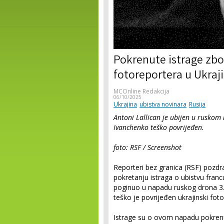
Pokrenute istrage zbo
fotoreportera u Ukraji
MCOnline Redakcija
06/10/2025
Ukrajina
ubistva novinara
Rusija
Antoni Lallican je ubijen u ruskom
Ivanchenko teško povrijeđen.
foto: RSF / Screenshot
Reporteri bez granica (RSF) pozdrav
pokretanju istraga o ubistvu franc
poginuo u napadu ruskog drona 3.
teško je povrijeđen ukrajinski fot
Istrage su o ovom napadu pokrenul