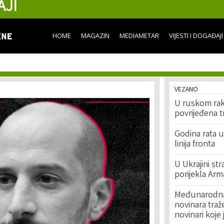
AJI
Skip to
main
content
HOME
MAGAZIN
MEDIAMETAR
VIJESTI I DOGAĐAJI
VEZANO
U ruskom rak
povrijeđena t
Godina rata u
linija fronta
U Ukrajini st
porijekla Arm
Međunarodna 
novinara traž
novinari koje 