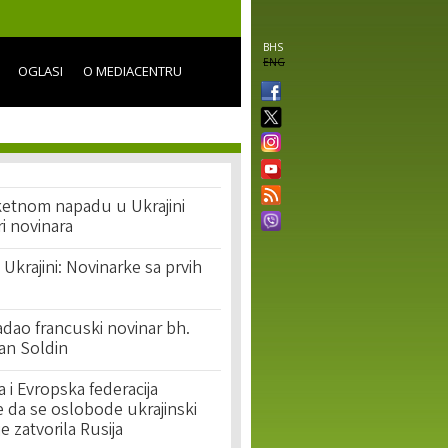
BHS
ENG
OGLASI
O MEDIACENTRU
etnom napadu u Ukrajini
ri novinara
 Ukrajini: Novinarke sa prvih
radao francuski novinar bh.
an Soldin
i Evropska federacija
e da se oslobode ukrajinski
je zatvorila Rusija