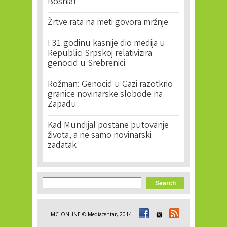
Bosnia!'
Žrtve rata na meti govora mržnje
I 31 godinu kasnije dio medija u
Republici Srpskoj relativizira
genocid u Srebrenici
Rožman: Genocid u Gazi razotkrio
granice novinarske slobode na
Zapadu
Kad Mundijal postane putovanje
života, a ne samo novinarski
zadatak
Search form
Search
MC_ONLINE © Mediacentar, 2014