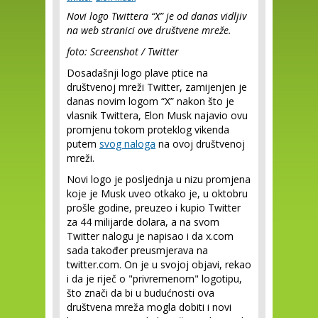
Novi logo Twittera “X” je od danas vidljiv
na web stranici ove društvene mreže.
foto: Screenshot / Twitter
Dosadašnji logo plave ptice na
društvenoj mreži Twitter, zamijenjen je
danas novim logom “X” nakon što je
vlasnik Twittera, Elon Musk najavio ovu
promjenu tokom proteklog vikenda
putem
svog naloga
na ovoj društvenoj
mreži.
Novi logo je posljednja u nizu promjena
koje je Musk uveo otkako je, u oktobru
prošle godine, preuzeo i kupio Twitter
za 44 milijarde dolara, a na svom
Twitter nalogu je napisao i da x.com
sada također preusmjerava na
twitter.com. On je u svojoj objavi, rekao
i da je riječ o "privremenom" logotipu,
što znači da bi u budućnosti ova
društvena mreža mogla dobiti i novi