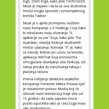
logo. Osim toga, kako piše TechCrunch,
Musk je najavio i da bi se ova društvena
mreža mogla oprostiti i od kompletnog
brenda Twitter.
Musk je u aprilu promijenio službeni
naziv kompanije u X Holdings Corp kako
bi odražavao viziju stvaranja "X,
aplikacije za sve" koja, kako piše The
Guardian, obavlja funkcije društvenih
mreža i plaćanja. Koncept “X” je, kako
se navodi, kreiran po uzoru na kinesku
aplikaciju WeChat koja korisnicima
omogućava obavljanje više funkcija, od
slanja poruka do naručivanja taksija i
plaćanja računa.
Prema mišljenju direktora analitičke
kompanije Forrester Mikea Prouxa riječ
je riskantnom potezu Muska koji će
izbrisati naziv brenda koji traje više od
15 godina i da sada zapravo mora
početi ispočetka iako je i bez toga imao
jaku konkurenciju.