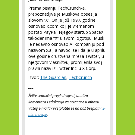
Prema pisanju TechCrunch-a,
prepoznatljiva je Muskova opsesija
slovom “X”. On je još 1997. godine
osnovao x.com koji je vremenom
postao PayPal. Njegov startup SpaceX
također ima “X” u svom logotipu. Musk
je nedavno osnovao AI kompaniju pod
nazivom x.ai, a navodi se i da je u aprilu
ove godine društvena mreža Twitter, u
njegovom vlasništvu, promijenila svoj
pravni naziv iz Twtter Inc. u X Corp.
Izvor:
The Guardian
,
TechCrunch
___
Želite sedmični pregled vijesti, analiza,
komentara i edukacija za novinare u Inboxu
Vašeg e-maila? Pretplatite se na naš besplatni
E-
bilten ovdje
.