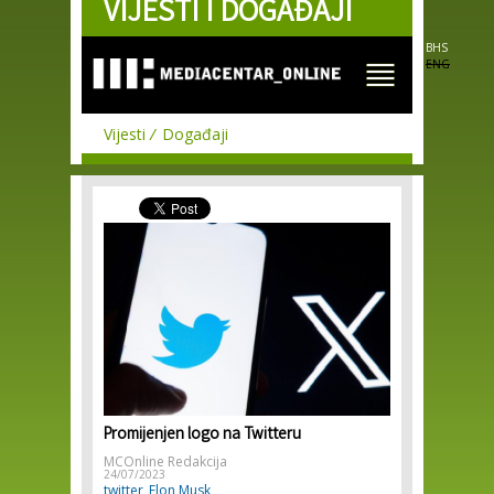
VIJESTI I DOGAĐAJI
Skip to
main
content
BHS
ENG
Vijesti
Događaji
Promijenjen logo na Twitteru
MCOnline Redakcija
24/07/2023
twitter
Elon Musk