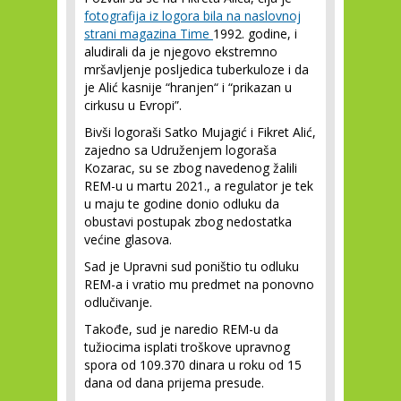
fotografija iz logora bila na naslovnoj
strani magazina Time
1992. godine, i
aludirali da je njegovo ekstremno
mršavljenje posljedica tuberkuloze i da
je Alić kasnije “hranjen“ i “prikazan u
cirkusu u Evropi”.
Bivši logoraši Satko Mujagić i Fikret Alić,
zajedno sa Udruženjem logoraša
Kozarac, su se zbog navedenog žalili
REM-u u martu 2021., a regulator je tek
u maju te godine donio odluku da
obustavi postupak zbog nedostatka
većine glasova.
Sad je Upravni sud poništio tu odluku
REM-a i vratio mu predmet na ponovno
odlučivanje.
Takođe, sud je naredio REM-u da
tužiocima isplati troškove upravnog
spora od 109.370 dinara u roku od 15
dana od dana prijema presude.