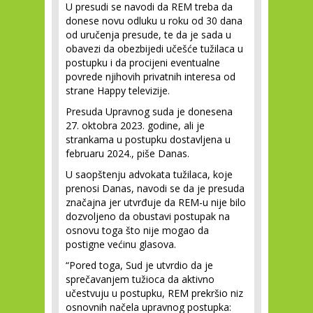
U presudi se navodi da REM treba da
donese novu odluku u roku od 30 dana
od uručenja presude, te da je sada u
obavezi da obezbijedi učešće tužilaca u
postupku i da procijeni eventualne
povrede njihovih privatnih interesa od
strane Happy televizije.
Presuda Upravnog suda je donesena
27. oktobra 2023. godine, ali je
strankama u postupku dostavljena u
februaru 2024., piše Danas.
U saopštenju advokata tužilaca, koje
prenosi Danas, navodi se da je presuda
značajna jer utvrđuje da REM-u nije bilo
dozvoljeno da obustavi postupak na
osnovu toga što nije mogao da
postigne većinu glasova.
“Pored toga, Sud je utvrdio da je
sprečavanjem tužioca da aktivno
učestvuju u postupku, REM prekršio niz
osnovnih načela upravnog postupka: