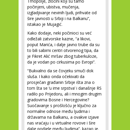
Trnopolje, zločini koji su tamo
počinjeni, ubistva, mučenja,
izgladjivanje nevinih ljudi, prihvate od
šire javnosti u Srbiji i na Balkanu”,
istakao je Mujagić.
Kako dodaje, neki počinioci su već
odležali zatvorske kazne, “a likovi,
poput Marića, i dalje javno trube da su
to bili sabirni centri otvorenog tipa, da
je Fikret Alić mršav zbog tuberkuloze,
da je vodan po cirkusima po Evropi”.
“Bukvalno da se čovjeku smuči dok
sluša. I kako onda očekivati da
prosječan građanin Srbije išta zna o
tom šta se ‘u ime srpstva’ i današnje RS
radilo po Prijedoru, ali i mnogim drugim
gradovima Bosne i Hercegovine?
Suočavanje s prošlošću je ključno za
normalne odnose među ljudima i
državama na Balkanu, a ovakve izjave
nas vraćaju i u virtualne rovove i šire
dalje podjele među ljudima”, kazao je.