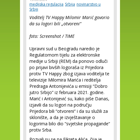
medijska regulacija
Srbija
novinarstvo u
Srbiji
Voditelj TV Happy Milomir Marić govorio
da su logori bili „otvoreni“
foto: Screenshot / TIME
Upravni sud u Beogradu naredio je
Regulatornom tijelu za elektronske
medije u Srbiji (REM) da ponovo odluči
po prijavi bivših logoraša iz Prijedora
protiv TV Happy zbog izjava voditelja te
televizije Milomira Marića i reditelja
Predraga Antonijevića u emisiji “Dobro
jutro Srbijo” iz februara 2021. godine.
Marić i Antonijević su, kako piše Danas,
izjavili da su logori na području
Prijedora bili “otvoreni“ i da su služili za
sklonište, a da je izvještavanje o
logorima bilo dio “svjetske propagande“
protiv Srba.
Pozvali su se na Fikreta Alića, čija je