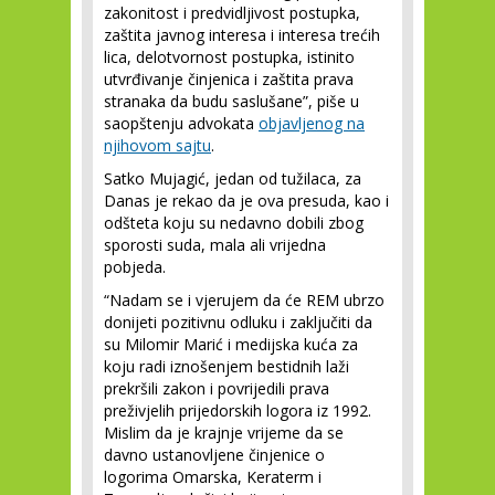
zakonitost i predvidljivost postupka,
zaštita javnog interesa i interesa trećih
lica, delotvornost postupka, istinito
utvrđivanje činjenica i zaštita prava
stranaka da budu saslušane”, piše u
saopštenju advokata
objavljenog na
njihovom sajtu
.
Satko Mujagić, jedan od tužilaca, za
Danas je rekao da je ova presuda, kao i
odšteta koju su nedavno dobili zbog
sporosti suda, mala ali vrijedna
pobjeda.
“Nadam se i vjerujem da će REM ubrzo
donijeti pozitivnu odluku i zaključiti da
su Milomir Marić i medijska kuća za
koju radi iznošenjem bestidnih laži
prekršili zakon i povrijedili prava
preživjelih prijedorskih logora iz 1992.
Mislim da je krajnje vrijeme da se
davno ustanovljene činjenice o
logorima Omarska, Keraterm i