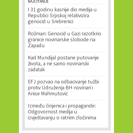
NAJČITANIJE
I 31 godinu kasnije dio medija u
Republici Srpskoj relativizira
genocid u Srebrenici
Rožman: Genocid u Gazi razotkrio
granice novinarske slobode na
Zapadu
Kad Mundijal postane putovanje
života, a ne samo novinarski
zadatak
EFJ pozvao na odbacivanje tužbi
protiv Udruženja BH novinari i
Anise Mahmutović
Između činjenica i propagande:
Odgovornost medija u
izvještavanju o ratnim zločinima