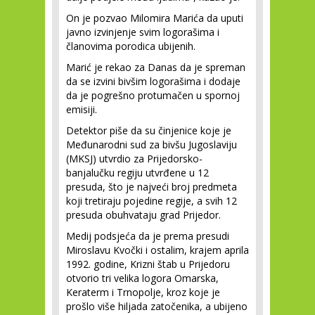
On je pozvao Milomira Marića da uputi
javno izvinjenje svim logorašima i
članovima porodica ubijenih.
Marić je rekao za Danas da je spreman
da se izvini bivšim logorašima i dodaje
da je pogrešno protumačen u spornoj
emisiji.
Detektor piše da su činjenice koje je
Međunarodni sud za bivšu Jugoslaviju
(MKSJ) utvrdio za Prijedorsko-
banjalučku regiju utvrđene u 12
presuda, što je najveći broj predmeta
koji tretiraju pojedine regije, a svih 12
presuda obuhvataju grad Prijedor.
Medij podsjeća da je prema presudi
Miroslavu Kvočki i ostalim, krajem aprila
1992. godine, Krizni štab u Prijedoru
otvorio tri velika logora Omarska,
Keraterm i Trnopolje, kroz koje je
prošlo više hiljada zatočenika, a ubijeno