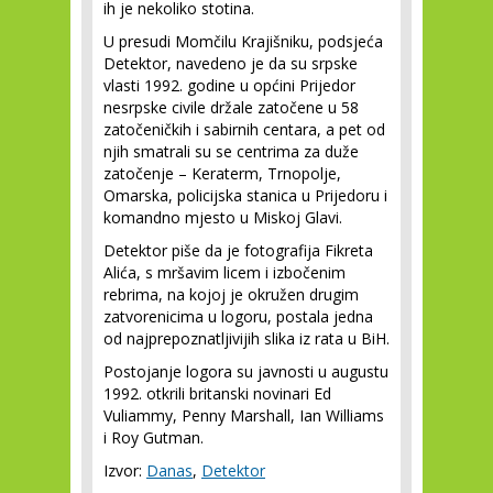
ih je nekoliko stotina.
U presudi Momčilu Krajišniku, podsjeća
Detektor, navedeno je da su srpske
vlasti 1992. godine u općini Prijedor
nesrpske civile držale zatočene u 58
zatočeničkih i sabirnih centara, a pet od
njih smatrali su se centrima za duže
zatočenje – Keraterm, Trnopolje,
Omarska, policijska stanica u Prijedoru i
komandno mjesto u Miskoj Glavi.
Detektor piše da je fotografija Fikreta
Alića, s mršavim licem i izbočenim
rebrima, na kojoj je okružen drugim
zatvorenicima u logoru, postala jedna
od najprepoznatljivijih slika iz rata u BiH.
Postojanje logora su javnosti u augustu
1992. otkrili britanski novinari Ed
Vuliammy, Penny Marshall, Ian Williams
i Roy Gutman.
Izvor:
Danas
,
Detektor