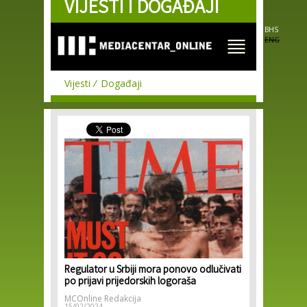
VIJESTI I DOGAĐAJI
Skip to
main
content
BHS
ENG
Vijesti
Događaji
Regulator u Srbiji mora ponovo odlučivati
po prijavi prijedorskih logoraša
MCOnline Redakcija
15/02/2024