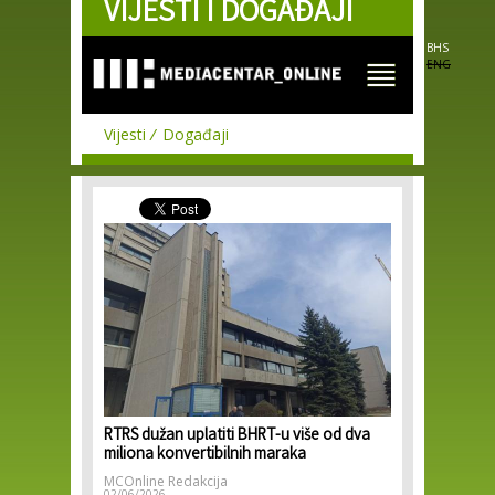
VIJESTI I DOGAĐAJI
Skip to
main
content
BHS
ENG
Vijesti
Događaji
RTRS dužan uplatiti BHRT-u više od dva
miliona konvertibilnih maraka
MCOnline Redakcija
02/06/2026