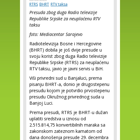
RTRS
BHRT
RTV taksa
Presuda zbog duga Radio televizije
Republike Srpske za neuplaćenu RTV
taksu
foto: Mediacentar Sarajevo
Radiotelevizija Bosne i Hercegovine
(BHRT) dobila je još dvije presude u
svoju korist zbog duga Radio televizije
Republike Srpske (RTRS) za neuplaćenu
RTV taksu, javio je javni servis u BiH.
Viši privredni sud u Banjaluci, prema
pisanju BHRT-a, donio je drugostepenu
presudu kojom je potvrdio prvostepenu
presudu Okružnog privrednog suda u
Banjoj Luci.
Prema presudi, RTRS je BHRT-u dužan
uplatiti sredstva u iznosu od
2.515.814,75 konvertibilnih maraka sa
zakonskom zateznom kamatom od
dana donošenja presude 29. decembra