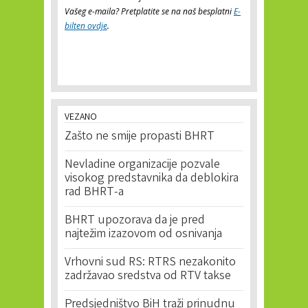
Vašeg e-maila? Pretplatite se na naš besplatni
E-
bilten ovdje
.
VEZANO
Zašto ne smije propasti BHRT
Nevladine organizacije pozvale
visokog predstavnika da deblokira
rad BHRT-a
BHRT upozorava da je pred
najtežim izazovom od osnivanja
Vrhovni sud RS: RTRS nezakonito
zadržavao sredstva od RTV takse
Predsjedništvo BiH traži prinudnu