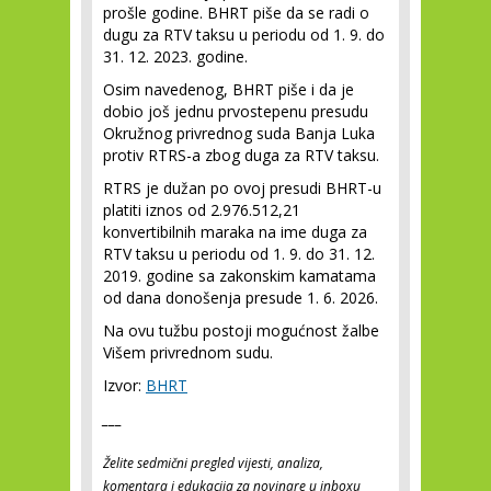
prošle godine. BHRT piše da se radi o
dugu za RTV taksu u periodu od 1. 9. do
31. 12. 2023. godine.
Osim navedenog, BHRT piše i da je
dobio još jednu prvostepenu presudu
Okružnog privrednog suda Banja Luka
protiv RTRS-a zbog duga za RTV taksu.
RTRS je dužan po ovoj presudi BHRT-u
platiti iznos od 2.976.512,21
konvertibilnih maraka na ime duga za
RTV taksu u periodu od 1. 9. do 31. 12.
2019. godine sa zakonskim kamatama
od dana donošenja presude 1. 6. 2026.
Na ovu tužbu postoji mogućnost žalbe
Višem privrednom sudu.
Izvor:
BHRT
___
Želite sedmični pregled vijesti, analiza,
komentara i edukacija za novinare u inboxu