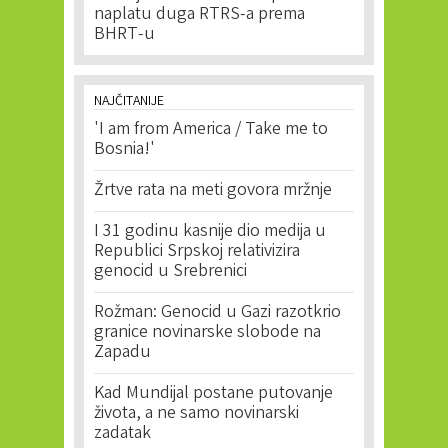
naplatu duga RTRS-a prema
BHRT-u
NAJČITANIJE
'I am from America / Take me to
Bosnia!'
Žrtve rata na meti govora mržnje
I 31 godinu kasnije dio medija u
Republici Srpskoj relativizira
genocid u Srebrenici
Rožman: Genocid u Gazi razotkrio
granice novinarske slobode na
Zapadu
Kad Mundijal postane putovanje
života, a ne samo novinarski
zadatak