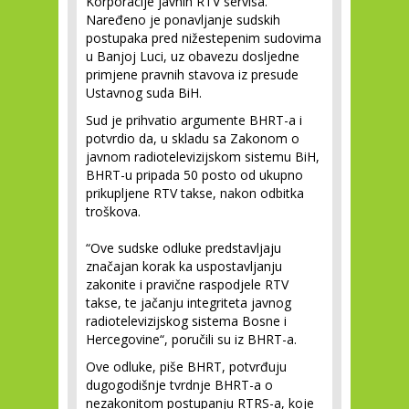
Korporacije javnih RTV servisa.
Naređeno je ponavljanje sudskih
postupaka pred nižestepenim sudovima
u Banjoj Luci, uz obavezu dosljedne
primjene pravnih stavova iz presude
Ustavnog suda BiH.
Sud je prihvatio argumente BHRT-a i
potvrdio da, u skladu sa Zakonom o
javnom radiotelevizijskom sistemu BiH,
BHRT-u pripada 50 posto od ukupno
prikupljene RTV takse, nakon odbitka
troškova.
“Ove sudske odluke predstavljaju
značajan korak ka uspostavljanju
zakonite i pravične raspodjele RTV
takse, te jačanju integriteta javnog
radiotelevizijskog sistema Bosne i
Hercegovine“, poručili su iz BHRT-a.
Ove odluke, piše BHRT, potvrđuju
dugogodišnje tvrdnje BHRT-a o
nezakonitom postupanju RTRS-a, koje