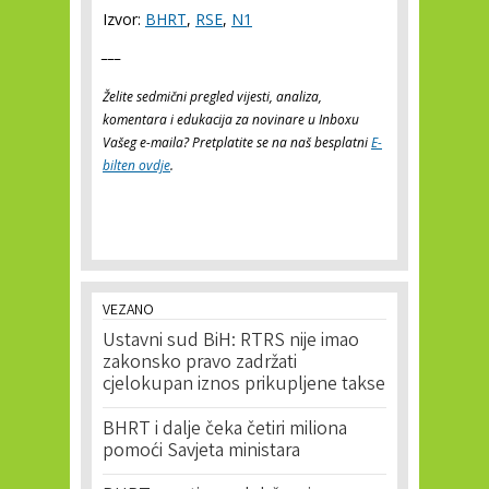
Izvor:
BHRT
,
RSE
,
N1
___
Želite sedmični pregled vijesti, analiza,
komentara i edukacija za novinare u Inboxu
Vašeg e-maila? Pretplatite se na naš besplatni
E-
bilten ovdje
.
VEZANO
Ustavni sud BiH: RTRS nije imao
zakonsko pravo zadržati
cjelokupan iznos prikupljene takse
BHRT i dalje čeka četiri miliona
pomoći Savjeta ministara