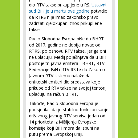
dio RTV takse prikupljene u RS.
Ustavni
sud BiH je u martu ove godine
potvrdio
da RTRS nije imao zakonsko pravo
zadržati cjelokupan iznos prikupljene
takse.
Radio Slobodna Evropa piše da BHRT
od 2017. godine ne dobija novac od
RTRS, po osnovu RTV takse, jer ga oni
ne uplaćuju. Medij pojašnjava da u BiH
postoje tri javna emitera - BHRT, RTV
Federacije BiH i RTV RS te da Zakon o
Javnom RTV sistemu nalaže da
entitetski emiteri dio sredstava koje
prikupe od RTV takse na svojoj teritoriji
uplaćuju na račun BHRT.
Takođe, Radio Slobodna Evropa je
podsjetila i da je stabilno funkcionisanje
državnog javnog RTV servisa jedan od
14 prioriteta iz Mišljenja Evropske
komisije koji BiH mora da ispuni na
putu prema Evropskoj uniji.