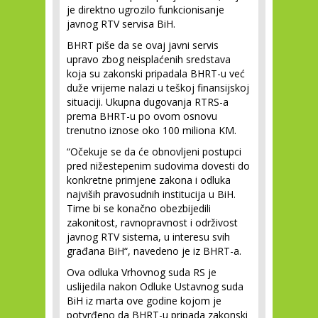
je direktno ugrozilo funkcionisanje
javnog RTV servisa BiH.
BHRT piše da se ovaj javni servis
upravo zbog neisplaćenih sredstava
koja su zakonski pripadala BHRT-u već
duže vrijeme nalazi u teškoj finansijskoj
situaciji. Ukupna dugovanja RTRS-a
prema BHRT-u po ovom osnovu
trenutno iznose oko 100 miliona KM.
“Očekuje se da će obnovljeni postupci
pred nižestepenim sudovima dovesti do
konkretne primjene zakona i odluka
najviših pravosudnih institucija u BiH.
Time bi se konačno obezbijedili
zakonitost, ravnopravnost i održivost
javnog RTV sistema, u interesu svih
građana BiH“, navedeno je iz BHRT-a.
Ova odluka Vrhovnog suda RS je
uslijedila nakon Odluke Ustavnog suda
BiH iz marta ove godine kojom je
potvrđeno da BHRT-u pripada zakonski