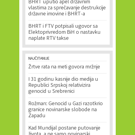
BHRT uputio apel državnim
vlastima za sprečavanje destrukcije
državne imovine i BHRT-a
BHRT i FTV potpisali ugovor sa
Elektoprivredom BiH o nastavku
naplate RTV takse
NAJČITANIJE
Žrtve rata na meti govora mržnje
I 31 godinu kasnije dio medija u
Republici Srpskoj relativizira
genocid u Srebrenici
Rožman: Genocid u Gazi razotkrio
granice novinarske slobode na
Zapadu
Kad Mundijal postane putovanje
života, a ne samo novinarski