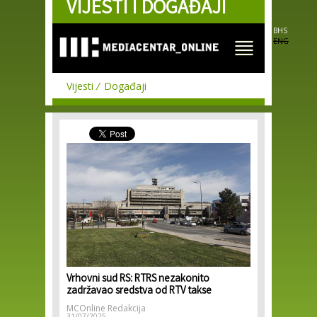
VIJESTI I DOGAĐAJI
Skip to
main
content
BHS
ENG
Vijesti
Događaji
Vrhovni sud RS: RTRS nezakonito
zadržavao sredstva od RTV takse
MCOnline Redakcija
31/07/2025