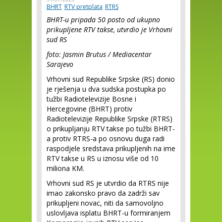
BHRT
RTV pretplata
RTRS
BHRT-u pripada 50 posto od ukupno
prikupljene RTV takse, utvrdio je Vrhovni
sud RS
foto: Jasmin Brutus / Mediacentar
Sarajevo
Vrhovni sud Republike Srpske (RS) donio
je rješenja u dva sudska postupka po
tužbi Radiotelevizije Bosne i
Hercegovine (BHRT) protiv
Radiotelevizije Republike Srpske (RTRS)
o prikupljanju RTV takse po tužbi BHRT-
a protiv RTRS-a po osnovu duga radi
raspodjele sredstava prikupljenih na ime
RTV takse u RS u iznosu više od 10
miliona KM.
Vrhovni sud RS je utvrdio da RTRS nije
imao zakonsko pravo da zadrži sav
prikupljeni novac, niti da samovoljno
uslovljava isplatu BHRT-u formiranjem