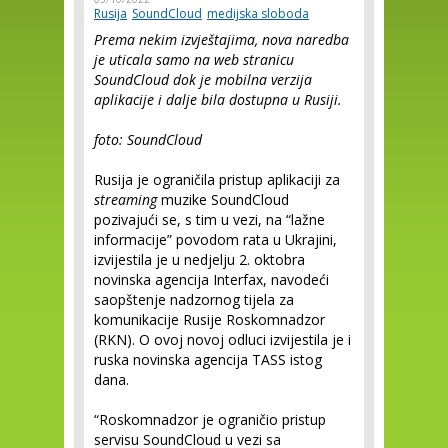
Rusija
SoundCloud
medijska sloboda
Prema nekim izvještajima, nova naredba
je uticala samo na web stranicu
SoundCloud dok je mobilna verzija
aplikacije i dalje bila dostupna u Rusiji.
foto: SoundCloud
Rusija je ograničila pristup aplikaciji za
streaming
muzike SoundCloud
pozivajući se, s tim u vezi, na “lažne
informacije” povodom rata u Ukrajini,
izvijestila je u nedjelju 2. oktobra
novinska agencija Interfax, navodeći
saopštenje nadzornog tijela za
komunikacije Rusije Roskomnadzor
(RKN). O ovoj novoj odluci izvijestila je i
ruska novinska agencija TASS istog
dana.
“Roskomnadzor je ograničio pristup
servisu SoundCloud u vezi sa