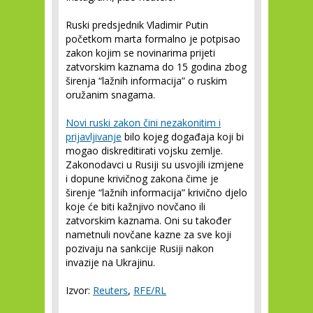
Ruski predsjednik Vladimir Putin
početkom marta formalno je potpisao
zakon kojim se novinarima prijeti
zatvorskim kaznama do 15 godina zbog
širenja “lažnih informacija” o ruskim
oružanim snagama.
Novi ruski zakon čini nezakonitim i
prijavljivanje
bilo kojeg događaja koji bi
mogao diskreditirati vojsku zemlje.
Zakonodavci u Rusiji su usvojili izmjene
i dopune krivičnog zakona čime je
širenje “lažnih informacija” krivično djelo
koje će biti kažnjivo novčano ili
zatvorskim kaznama. Oni su također
nametnuli novčane kazne za sve koji
pozivaju na sankcije Rusiji nakon
invazije na Ukrajinu.
Izvor:
Reuters
,
RFE/RL