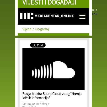
VIJESTI I DOGAĐAJI
Skip to
main
content
BHS
ENG
Vijesti
Događaji
Rusija blokira SoundCloud zbog “širenja
lažnih informacija”
MCOnline Redakcija
03/10/2022