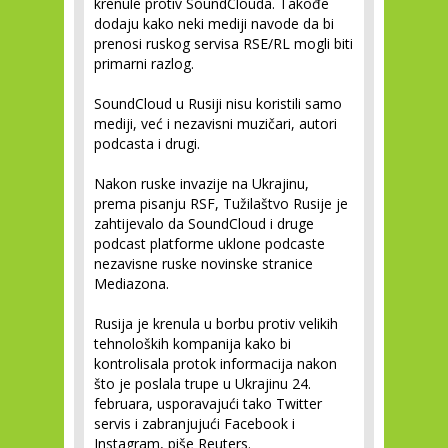
krenule protiv SoundClouda. Takođe
dodaju kako neki mediji navode da bi
prenosi ruskog servisa RSE/RL mogli biti
primarni razlog.
SoundCloud u Rusiji nisu koristili samo
mediji, već i nezavisni muzičari, autori
podcasta i drugi.
Nakon ruske invazije na Ukrajinu,
prema pisanju RSF, Tužilaštvo Rusije je
zahtijevalo da SoundCloud i druge
podcast platforme uklone podcaste
nezavisne ruske novinske stranice
Mediazona.
Rusija je krenula u borbu protiv velikih
tehnoloških kompanija kako bi
kontrolisala protok informacija nakon
što je poslala trupe u Ukrajinu 24.
februara, usporavajući tako Twitter
servis i zabranjujući Facebook i
Instagram, piše Reuters.