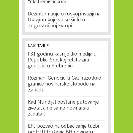
“ekstremističkom”
Dezinformacije o ruskoj invaziji na
Ukrajinu koje su se širile u
Jugoistočnoj Evropi
NAJČITANIJE
I 31 godinu kasnije dio medija u
Republici Srpskoj relativizira
genocid u Srebrenici
Rožman: Genocid u Gazi razotkrio
granice novinarske slobode na
Zapadu
Kad Mundijal postane putovanje
života, a ne samo novinarski
zadatak
EFJ pozvao na odbacivanje tužbi
protiv Udruženja BH novinari i