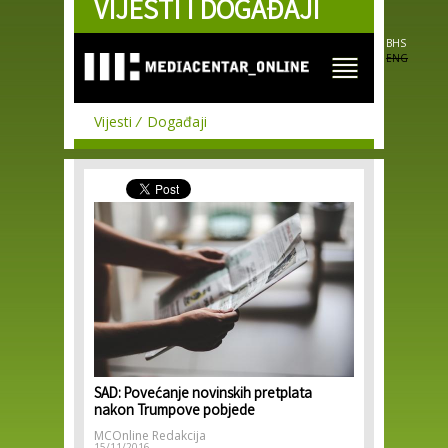
VIJESTI I DOGAĐAJI
Skip to
main
content
BHS
ENG
Vijesti
Događaji
SAD: Povećanje novinskih pretplata
nakon Trumpove pobjede
MCOnline Redakcija
15/11/2016