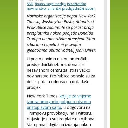
SAD
finansiranje medija
istraživačko
novinarstvo
američki predsjednički izbori
Novinske organizacije poput New York
Timesa, Washington Posta, Atlantica i
ProPublice zabilježile su porast broja
pretplatnika nakon pobjede Donalda
Trumpa na američkim predsjedničkim
izborima i apela koji je svojim
gledaocima uputio voditelj John Oliver.
U prvim danima nakon američkih
predsjedničkih izbora, donacije
nezavisnom centru za istraživačko
novinarstvo ProPublica porasle su za
deset puta u odnosu na dotadašnji
prosjek.
New York Times,
koji je za vrijeme
izbora omogućio potpuno otvoren
pristup svom sajtu
, u odgovoru na
Trumpovu provokaciju na Twitteru,
objavio je da su pretplate na njihova
štampana i digitalna izdanja nakon