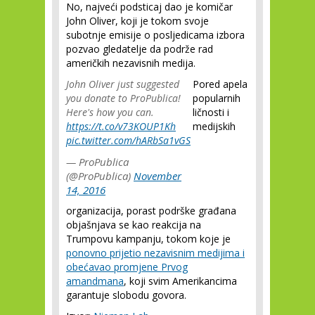
No, najveći podsticaj dao je komičar
John Oliver, koji je tokom svoje
subotnje emisije o posljedicama izbora
pozvao gledatelje da podrže rad
američkih nezavisnih medija.
John Oliver just suggested
Pored apela
you donate to ProPublica!
popularnih
Here's how you can.
ličnosti i
https://t.co/v73KOUP1Kh
medijskih
pic.twitter.com/hARbSa1vGS
— ProPublica
(@ProPublica)
November
14, 2016
organizacija, porast podrške građana
objašnjava se kao reakcija na
Trumpovu kampanju, tokom koje je
ponovno prijetio nezavisnim medijima i
obećavao promjene Prvog
amandmana
, koji svim Amerikancima
garantuje slobodu govora.