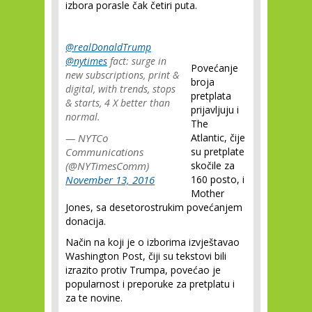
izbora porasle čak četiri puta.
@realDonaldTrump
@nytimes
fact: surge in
Povećanje
new subscriptions, print &
broja
digital, with trends, stops
pretplata
& starts, 4 X better than
prijavljuju i
normal.
The
— NYTCo
Atlantic, čije
Communications
su pretplate
(@NYTimesComm)
skočile za
November 13, 2016
160 posto, i
Mother
Jones, sa desetorostrukim povećanjem
donacija.
Način na koji je o izborima izvještavao
Washington Post, čiji su tekstovi bili
izrazito protiv Trumpa, povećao je
popularnost i preporuke za pretplatu i
za te novine.