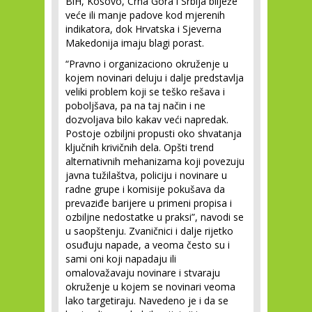
BiH, Kosovo, Crna Gora i Srbija bilježe
veće ili manje padove kod mjerenih
indikatora, dok Hrvatska i Sjeverna
Makedonija imaju blagi porast.
“Pravno i organizaciono okruženje u
kojem novinari deluju i dalje predstavlja
veliki problem koji se teško rešava i
poboljšava, pa na taj način i ne
dozvoljava bilo kakav veći napredak.
Postoje ozbiljni propusti oko shvatanja
ključnih krivičnih dela. Opšti trend
alternativnih mehanizama koji povezuju
javna tužilaštva, policiju i novinare u
radne grupe i komisije pokušava da
prevaziđe barijere u primeni propisa i
ozbiljne nedostatke u praksi”, navodi se
u saopštenju. Zvaničnici i dalje rijetko
osuđuju napade, a veoma često su i
sami oni koji napadaju ili
omalovažavaju novinare i stvaraju
okruženje u kojem se novinari veoma
lako targetiraju. Navedeno je i da se