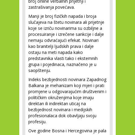
broj online verbalnih prijetnji i
zastrašivanja povećava.
Manji je broj fizičkih napada i broja
slučajeva na štetu novinara ali prijetnje
koje se izriču novinarima su ozbiljne a
procesuiranje i izrečene sankcije i dalje
nemaju odvraćajući efekat. Novinari
kao branitelji ljudskih prava i dalje
ostaju na meti napada kako
predstavnika vlasti tako i ekstemnih
grupa i pojedinaca, naznačeno je u
saopštenju.
Indeks bezbjednosti novinara Zapadnog
Balkana je mehanizam koji mjeri i prati
promjene u odgovarajućim društvenim i
političkim okruženjima koje imaju
direktan ili indirektan uticaj na
bezbjednost novinara i medijskih
profesionalaca dok obavljaju svoju
profesiju.
Ove godine Bosna i Hercegovina je pala