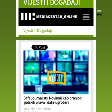
VIJESTI I DOGAĐAJI
Skip to
main
content
BHS
ENG
Vijesti
Događaji
SafeJournalists: Novinari kao branioci
ljudskih prava i dalje ugroženi
MCOnline Redakcija
10/12/2022