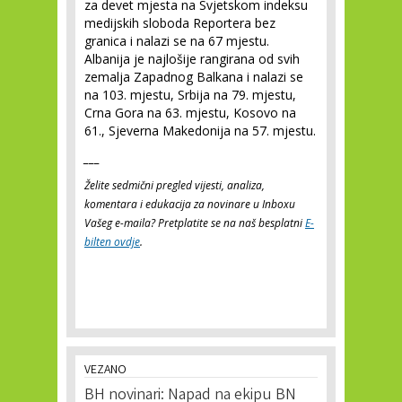
za devet mjesta na Svjetskom indeksu
medijskih sloboda Reportera bez
granica i nalazi se na 67 mjestu.
Albanija je najlošije rangirana od svih
zemalja Zapadnog Balkana i nalazi se
na 103. mjestu, Srbija na 79. mjestu,
Crna Gora na 63. mjestu, Kosovo na
61., Sjeverna Makedonija na 57. mjestu.
___
Želite sedmični pregled vijesti, analiza,
komentara i edukacija za novinare u Inboxu
Vašeg e-maila? Pretplatite se na naš besplatni
E-
bilten ovdje
.
VEZANO
BH novinari: Napad na ekipu BN