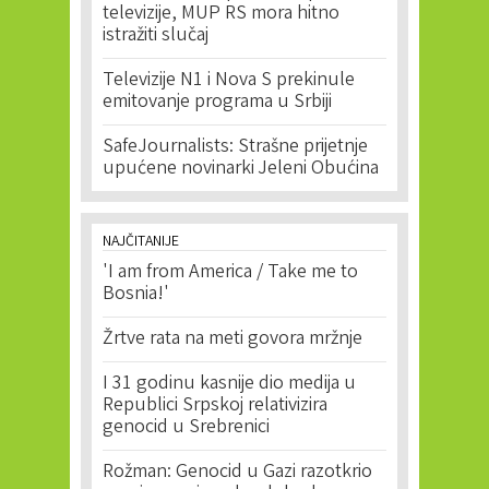
televizije, MUP RS mora hitno
istražiti slučaj
Televizije N1 i Nova S prekinule
emitovanje programa u Srbiji
SafeJournalists: Strašne prijetnje
upućene novinarki Jeleni Obućina
NAJČITANIJE
'I am from America / Take me to
Bosnia!'
Žrtve rata na meti govora mržnje
I 31 godinu kasnije dio medija u
Republici Srpskoj relativizira
genocid u Srebrenici
Rožman: Genocid u Gazi razotkrio